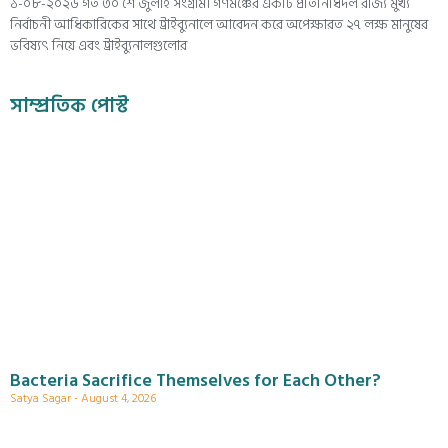
১-০৮-২০২৬ গত ৩০ শে জুলাই সংগ্রামী গণমঞ্চের একটি প্রতিনিধিদল রাজ্য মুখ্য
নির্বাচনী আধিকারিকের সাথে ট্রাইব্যুনালে আবেদন করে অপেক্ষারত ২৭ লক্ষ মানুষের
ভবিষ্যৎ নিয়ে এবং ট্রাইব্যুনালগুলোর
সাম্প্রতিক পোস্ট
Bacteria Sacrifice Themselves for Each Other?
Satya Sagar
August 4, 2026