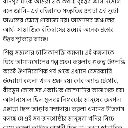
বার্নপুর যাকে আমরা এক কথায় বৃহত্তর আসানসোল
বলে জানি– এই বহিরাগত সংস্কৃতির প্রশ্নটা এই দুটো
অঞ্চলের ক্ষেত্রে প্রযোজ্য নয়। আমাদের অঞ্চলের
আর্থ- সামাজিক ইতিহাসের মধ্যেই অনেক প্রশ্নের
উত্তর লুকিয়ে আছে।
শিল্প সভ্যতার চালিকাশক্তি কয়লা। এই কয়লাকে
ঘিরে আসানসোলের গল্প শুরু। কয়লার গুরুত্ব উপলব্ধি
করেই ঔপনিবেশিক পর্ব থেকে এখানে বেসরকারি
উদ্যোগে কয়লা খনন শুরু হয়। কার অ্যান্ড টেগোর,
বীরভূম কোল সহ একাধিক কোম্পানির কাজ শুরু হয়।
আসানসোল ছিল মূলতঃ নিম্নবর্গের মানুষের জনপদ।
এছাড়া ছিল আগুরি সম্প্রদায়। কয়লা খননের ইতিহাস
বলছে যে এই সব জনগোষ্ঠীর মানুষরা খনির নিচে
নেমে কয়লা কাটতে আগ্রহী ছিল না। তখন স্বাভাবিক