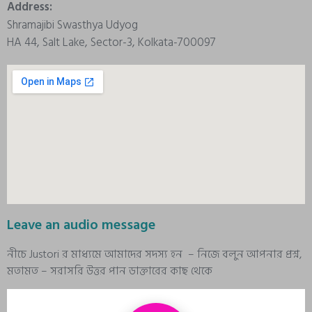
Address:
Shramajibi Swasthya Udyog
HA 44, Salt Lake, Sector-3, Kolkata-700097
Leave an audio message
নীচে Justori র মাধ্যমে আমাদের সদস্য হন – নিজে বলুন আপনার প্রশ্ন,
মতামত – সরাসরি উত্তর পান ডাক্তারের কাছ থেকে