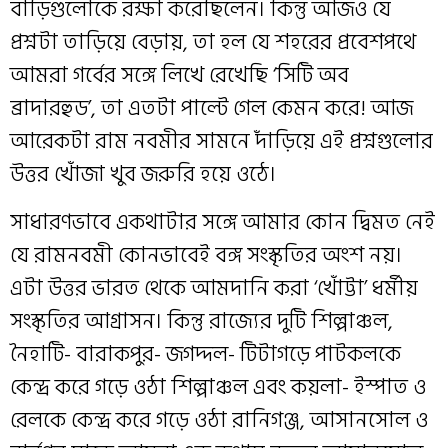
বাড়িগুলোকে রক্ষা করেছিলেন। কিন্তু আজও যে
প্রশ্নটা তাড়িয়ে বেড়ায়, তা হল যে শহরের প্রবেশপথে
আমরা গর্বের সঙ্গে লিখে রেখেছি ‘সিটি অব
ব্রাদারহুড’, তা এতটা পাল্টে গেল কেমন করে! আজ
আরেকটা রাম নবমীর সামনে দাঁড়িয়ে এই প্রশ্নগুলোর
উত্তর খোঁজা খুব জরুরি হয়ে ওঠে।
সাধারণভাবে একথাটার সঙ্গে আমার কোন দ্বিমত নেই
যে রামনবমী কোনভাবেই বঙ্গ সংস্কৃতির অংশ নয়।
এটা উত্তর ভারত থেকে আমদানি করা ‘খোঁট্টা’ ধর্মীয়
সংস্কৃতির আগ্রাসন। কিন্তু রাজ্যের দুটি শিল্পাঞ্চল,
নৈহাটি- বারাকপুর- জগদ্দল- টিটাগড়ে পাটকলকে
কেন্দ্র করে গড়ে ওঠা শিল্পাঞ্চল এবং কয়লা- ইস্পাত ও
রেলকে কেন্দ্র করে গড়ে ওঠা রানিগঞ্জ, আসানসোল ও