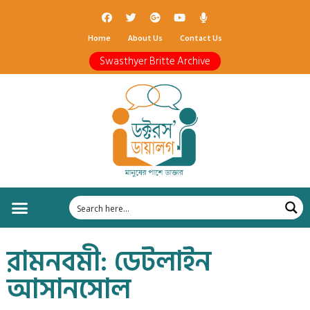
Home
About Us
Contact Us
Swasthyer Britte Archive
রামনবমী: ডেটলাইন
আসানসোল