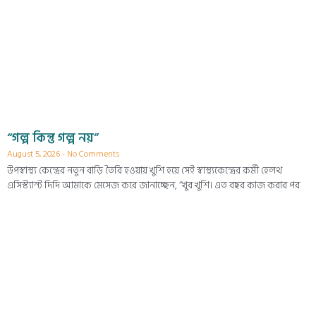
“গল্প কিন্তু গল্প নয়”
August 5, 2026
No Comments
উপস্বাস্থ্য কেন্দ্রের নতুন বাড়ি তৈরি হওয়ায় খুশি হয়ে সেই স্বাস্থ্যকেন্দ্রের কর্মী হেলথ
এসিস্ট্যান্ট দিদি আমাকে মেসেজ করে জানাচ্ছেন, “খুব খুশি। এত বছর কাজ করার পর