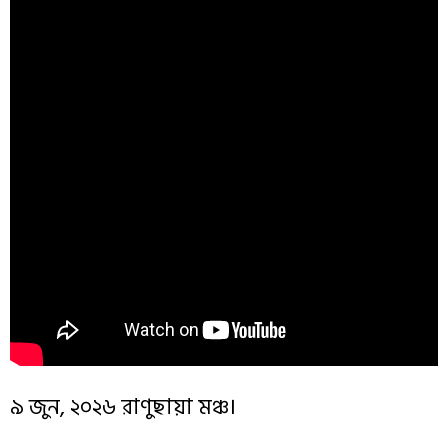
৯ জুন, ২০২৬ রাণুছায়া মঞ্চ।