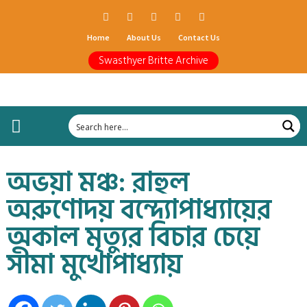
Home
About Us
Contact Us
Swasthyer Britte Archive
অভয়া মঞ্চ: রাহুল
অরুণোদয় বন্দ্যোপাধ্যায়ের
অকাল মৃত্যুর বিচার চেয়ে
সীমা মুখোপাধ্যায়