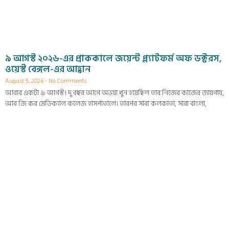
৯ আগস্ট ২০২৬-এর প্রাককালে জয়েন্ট প্ল্যাটফর্ম অফ ডক্টরস,
ওয়েস্ট বেঙ্গল-এর আহ্বান
August 5, 2026
No Comments
আবার একটা ৯ আগস্ট। দু বছর আগে অভয়া খুন হয়েছিল তার নিজের কাজের জায়গায়,
আর জি কর মেডিক্যাল কলেজ হাসপাতালে। তারপর সারা কলকাতা, সারা বাংলা,