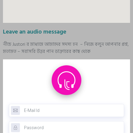
Leave an audio message
নীচে Justori র মাধ্যমে আমাদের সদস্য হন – নিজে বলুন আপনার প্রশ্ন,
মতামত – সরাসরি উত্তর পান ডাক্তারের কাছ থেকে