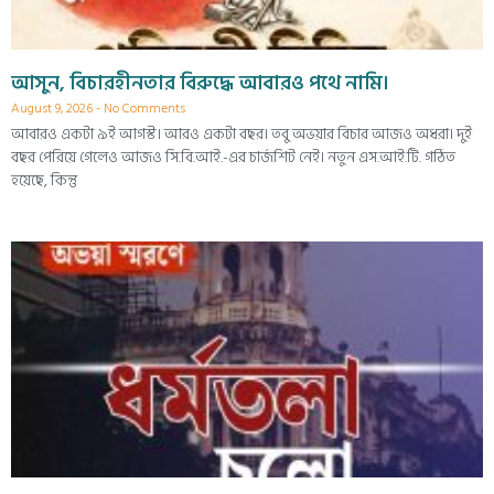
আসুন, বিচারহীনতার বিরুদ্ধে আবারও পথে নামি।
August 9, 2026
No Comments
আবারও একটা ৯ই আগস্ট। আরও একটা বছর। তবু অভয়ার বিচার আজও অধরা। দুই
বছর পেরিয়ে গেলেও আজও সি.বি.আই.-এর চার্জশিট নেই। নতুন এস.আই.টি. গঠিত
হয়েছে, কিন্তু