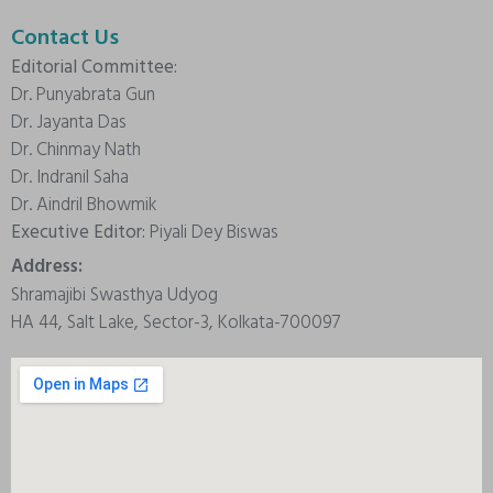
Contact Us
Editorial Committee:
Dr. Punyabrata Gun
Dr. Jayanta Das
Dr. Chinmay Nath
Dr. Indranil Saha
Dr. Aindril Bhowmik
Executive Editor:
Piyali Dey Biswas
Address:
Shramajibi Swasthya Udyog
HA 44, Salt Lake, Sector-3, Kolkata-700097