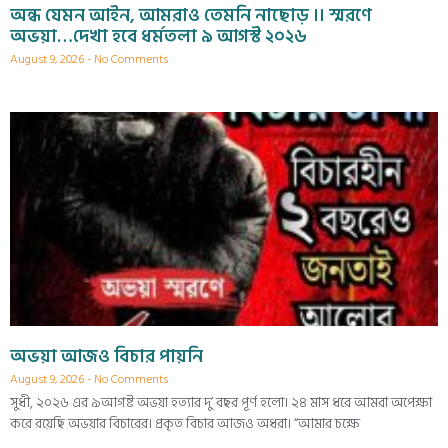
অন্ধ যেমন আইন, আমরাও তেমনি নাছোড় ।। স্মরণে
অভয়া…দেখা হবে ধর্মতলা ৯ আগস্ট ২০২৬
August 9, 2026
No Comments
অভয়া আজও বিচার পায়নি
August 9, 2026
No Comments
সুধী, ২০২৬ এর ৯আগষ্ট অভয়া হত্যার দু’ বছর পূর্ণ হলো। ২৪ মাস ধরে আমরা অপেক্ষা
করে রয়েছি অভয়ার বিচারের। প্রকৃত বিচার আজও অধরা। “আমার চক্ষে