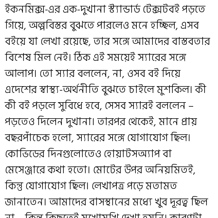
ইকনমিক্স-এর এক-দুখানা স্ট্যান্ডার্ড টেক্সটবই পড়তে
গিয়ে, অল্পবিস্তর বুঝতে পারলেও মনে হচ্ছিল, এসব
বইয়ে যা লেখা রয়েছে, তার সঙ্গে আমাদের বাস্তবতার
বিশেষ মিল নেই। ঠিক এই সময়েই স্যারের সঙ্গে
আলাপ। তো স্যার বললেন, না, ওসব বই দিয়ে
এদেশের স্বাস্থ্য-অর্থনীতি বুঝতে চাইলে মুশকিল। কী
কী বই পড়লে সুবিধে হবে, সেসব স্যারই বললেন –
পড়তেও দিলেন দুখানা। তারপর থেকেই, মানে প্রায়
বছরপাঁচেক হলো, স্যারের সঙ্গে যোগাযোগ ছিল।
কোভিডের দিনগুলোতেও হোয়াটসঅ্যাপ বা
মেসেঞ্জারে কথা হতো। মোটের উপর অনিয়মিতই,
কিন্তু যোগাযোগ ছিল। লেখাপত্র পড়ে মতামত
জানাতেন। আমাদের বাসস্থানের মধ্যে খুব দূরত্ব ছিল
না – কিন্তু কিছুতেই মুখোমুখি দেখা হয়নি। কারণটা,