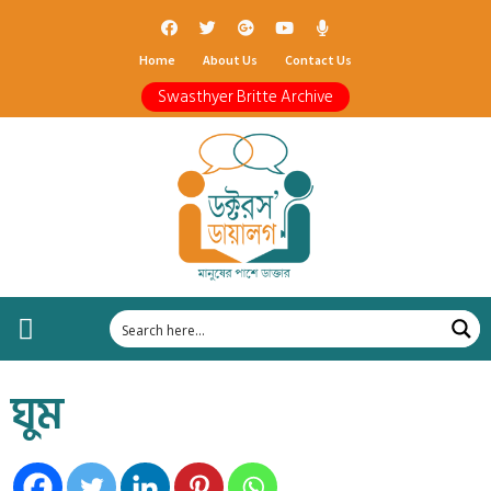
Home
About Us
Contact Us
Swasthyer Britte Archive
ঘুম