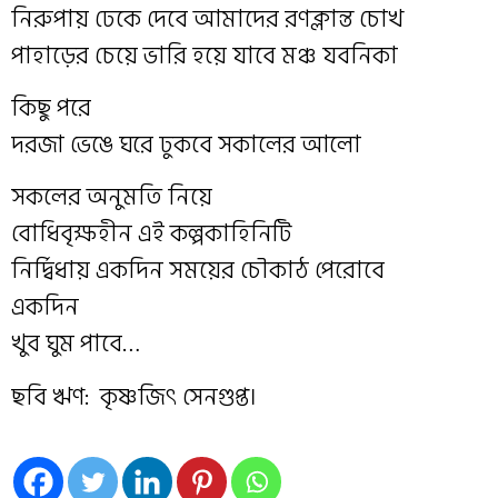
নিরুপায় ঢেকে দেবে আমাদের রণক্লান্ত চোখ
পাহাড়ের চেয়ে ভারি হয়ে যাবে মঞ্চ যবনিকা
কিছু পরে
দরজা ভেঙে ঘরে ঢুকবে সকালের আলো
সকলের অনুমতি নিয়ে
বোধিবৃক্ষহীন এই কল্পকাহিনিটি
নির্দ্বিধায় একদিন সময়ের চৌকাঠ পেরোবে
একদিন
খুব ঘুম পাবে…
ছবি ঋণ: কৃষ্ণজিৎ সেনগুপ্ত।