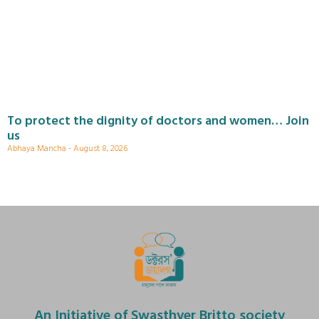
To protect the dignity of doctors and women… Join
us
Abhaya Mancha
August 8, 2026
An Initiative of Swasthyer Britto society