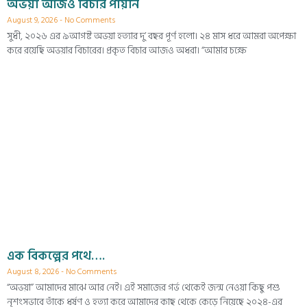
অভয়া আজও বিচার পায়নি
August 9, 2026
No Comments
সুধী, ২০২৬ এর ৯আগষ্ট অভয়া হত্যার দু’ বছর পূর্ণ হলো। ২৪ মাস ধরে আমরা অপেক্ষা
করে রয়েছি অভয়ার বিচারের। প্রকৃত বিচার আজও অধরা। “আমার চক্ষে
এক বিকল্পের পথে….
August 8, 2026
No Comments
“অভয়া” আমাদের মাঝে আর নেই। এই সমাজের গর্ভ থেকেই জন্ম নেওয়া কিছু পশু
নৃশংসভাবে তাঁকে ধর্ষণ ও হত্যা করে আমাদের কাছ থেকে কেড়ে নিয়েছে ২০২৪-এর