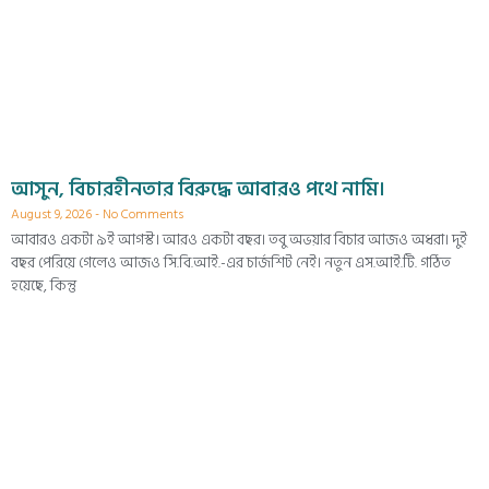
আসুন, বিচারহীনতার বিরুদ্ধে আবারও পথে নামি।
August 9, 2026
No Comments
আবারও একটা ৯ই আগস্ট। আরও একটা বছর। তবু অভয়ার বিচার আজও অধরা। দুই
বছর পেরিয়ে গেলেও আজও সি.বি.আই.-এর চার্জশিট নেই। নতুন এস.আই.টি. গঠিত
হয়েছে, কিন্তু