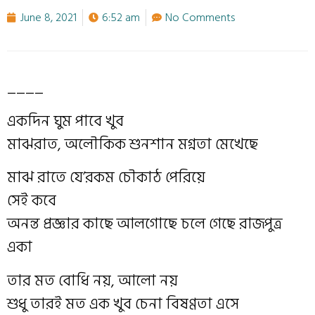
June 8, 2021
6:52 am
No Comments
____
একদিন ঘুম পাবে খুব
মাঝরাত, অলৌকিক শুনশান মগ্নতা মেখেছে
মাঝ রাতে যে’রকম চৌকাঠ পেরিয়ে
সেই কবে
অনন্ত প্রজ্ঞার কাছে আলগোছে চলে গেছে রাজপুত্র
একা
তার মত বোধি নয়, আলো নয়
শুধু তারই মত এক খুব চেনা বিষণ্ণতা এসে