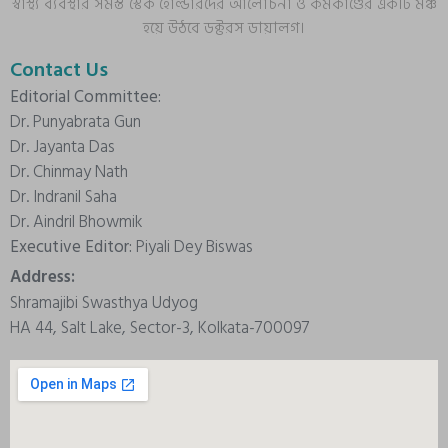
স্বাস্থ্য ব্যবস্থার সমস্ত স্টেক হোল্ডারদের আলোচনা ও কর্মকাণ্ডের একটি মঞ্চ
হয়ে উঠবে ডক্টরস ডায়ালগ।
Contact Us
Editorial Committee:
Dr. Punyabrata Gun
Dr. Jayanta Das
Dr. Chinmay Nath
Dr. Indranil Saha
Dr. Aindril Bhowmik
Executive Editor:
Piyali Dey Biswas
Address:
Shramajibi Swasthya Udyog
HA 44, Salt Lake, Sector-3, Kolkata-700097