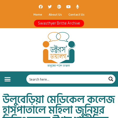
Home
About Us
Contact Us
Swasthyer Britte Archive
উলুবেড়িয়া মেডিকেল কলেজ
হাসপাতালে মহিলা জুনিয়র