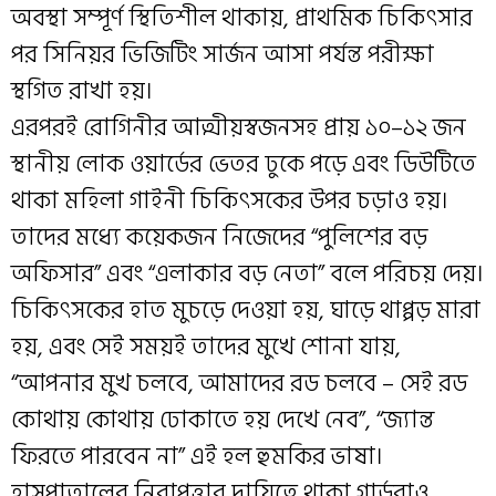
অবস্থা সম্পূর্ণ স্থিতিশীল থাকায়, প্রাথমিক চিকিৎসার
পর সিনিয়র ভিজিটিং সার্জন আসা পর্যন্ত পরীক্ষা
স্থগিত রাখা হয়।
এরপরই রোগিনীর আত্মীয়স্বজনসহ প্রায় ১০–১২ জন
স্থানীয় লোক ওয়ার্ডের ভেতর ঢুকে পড়ে এবং ডিউটিতে
থাকা মহিলা গাইনী চিকিৎসকের উপর চড়াও হয়।
তাদের মধ্যে কয়েকজন নিজেদের “পুলিশের বড়
অফিসার” এবং “এলাকার বড় নেতা” বলে পরিচয় দেয়।
চিকিৎসকের হাত মুচড়ে দেওয়া হয়, ঘাড়ে থাপ্পড় মারা
হয়, এবং সেই সময়ই তাদের মুখে শোনা যায়,
“আপনার মুখ চলবে, আমাদের রড চলবে – সেই রড
কোথায় কোথায় ঢোকাতে হয় দেখে নেব”, “জ্যান্ত
ফিরতে পারবেন না” এই হল হুমকির ভাষা।
হাসপাতালের নিরাপত্তার দায়িত্বে থাকা গার্ডরাও