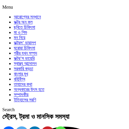
Menu
আরোগ্যের সন্ধানে
ডক্টর অন কল
ছবিতে চিকিৎসা
মা ও শিশু
মন নিয়ে
ডক্টরস’ ডায়ালগ
ঘরোয়া চিকিৎসা
শরীর যখন সম্পদ
ডক্টর’স ডায়েরি
স্বাস্থ্য আন্দোলন
সরকারি কড়চা
বাংলার মুখ
বহির্বিশ্ব
তাহাদের কথা
অন্ধকারের উৎস হতে
সম্পাদকীয়
ইতিহাসের সরণি
Search
স্ট্রেস, ট্রমা ও মানসিক সমস্যা