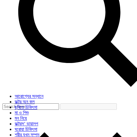
আরোগ্যের সন্ধানে
ডক্টর অন কল
ছবিতে চিকিৎসা
মা ও শিশু
মন নিয়ে
ডক্টরস’ ডায়ালগ
ঘরোয়া চিকিৎসা
শরীর যখন সম্পদ