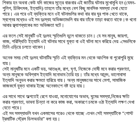
শিকার হন অথবা কেউ যদি কাজের সূত্রে বারংবার এই জাতীয় ঘটনার মুখোমুখি হন (যেমন-
পুলিশ, চিকিৎসক, ইত্যাদি) তাহলে তাঁর মধ্যে বেশ কিছু মানসিক সমস্যা দেখা যেতে
পারে। এর পরে ওই ব্যক্তির মনে ওই ঘটনাগুলির কথা বার বার ঘুর পাক খেতে থাকে,
স্বপ্নের মধ্যেও ওই সব দুঃস্বহ অভিজ্ঞতাগুলি বার বার তাঁকে তাড়া করতে থাকে।ক খনো
আবার ফ্ল্যাশব্যাকের মত অভিজ্ঞতা ঘটে।
এর ফলে সেই মানুষটি ওই দুঃসহ স্মৃতিগুলি ভুলে থাকতে চান। যে সব মানুষ, জায়গা,
কাজ, পরিস্থিতি ইত্যাদি ওই ঘটনার সাথে যুক্ত বা ওই ঘটনা মনে করিয়ে দেয় -সেগুলিকে
তিনি এড়িয়ে চলতে থাকেন।
অনেক সময় সেই দুঃসহ ঘটনাটির স্মৃতি এই ব্যক্তির মন থেকে আংশিক বা পুরোপুরি মুছে
যায়।
সেই মানুষটির মনে একটি ভয়, আতঙ্ক, রাগ, ঘৃণা, নিজেকে দোষী মনে করার প্রবণতা,
অন্য মানুষকে অবিশ্বাস ইত্যাদি মনোভাব তৈরি হয়। তাঁর মধ্যে আনন্দ, ভালোবাসা
ইত্যাদি অনুভব করার ক্ষমতা হারিয়ে যায়। অন্য মানুষজনের সাথে মেশা, সামাজিক
কাজকর্মে যুক্ত থাকার ইচ্ছে অনেকাংশে নষ্ট হয়ে যায়।
এর সাথে সাথে অল্পতেই রেগে যাওয়া, মনোযোগের অভাব, ঘুমের সমস্যা,নিজের ক্ষতি
করার প্রবণতা, ভাবনা চিন্তা না করে কাজ করা, অকারণে চমকে ওঠা ইত্যাদি লক্ষণ দেখা
যেতে পারে।
এই সব সমস্যাগুলি যখন একমাসের পরেও থেকে যাচ্ছে -তখন সেই সমস্যাটিকে “পোস্ট
ট্রমাটিক স্ট্রেস ডিসঅর্ডার” বলা হয়।