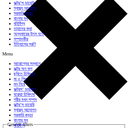
ডক্টর’স ডায়েরি
স্বাস্থ্য আন্দোলন
সরকারি কড়চা
বাংলার মুখ
বহির্বিশ্ব
তাহাদের কথা
অন্ধকারের উৎস হতে
সম্পাদকীয়
ইতিহাসের সরণি
Menu
আরোগ্যের সন্ধানে
ডক্টর অন কল
ছবিতে চিকিৎসা
মা ও শিশু
মন নিয়ে
ডক্টরস’ ডায়ালগ
ঘরোয়া চিকিৎসা
শরীর যখন সম্পদ
ডক্টর’স ডায়েরি
স্বাস্থ্য আন্দোলন
সরকারি কড়চা
বাংলার মুখ
Generic filters
বহির্বিশ্ব