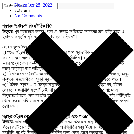
November 25, 2022
7:27 am
No Comments
প্রশ্নঃ “স্ট্রেস” বিষয়টি ঠিক কি?
উত্তরঃ
খুব সহজভাবে বলতে গেলে যে সমস্ত অভিজ্ঞতা আমাদের মনে উদ্বিগ্নতা ও
হতাশার অনুভূতি সৃষ্টি করে সেগুলোই হল “স্ট্রেস”।
স্ট্রেস মূলত তিন রকমের হতে পারে-
১) “গুড স্ট্রেস (ইউ স্ট্রেস)”- জীবনে চলার পথে স্বাভাবিক ভাবেই কিছু কিছু চাপ
আসে। অল্প স্বল্প স্ট্রেস কিন্তু আসলে ভালো জিনিস। কোন পরীক্ষা, বাধা অতিক্রম
করার মধ্যে যেমন একটা আনন্দ আছে তেমনি একটা গঠনমূলক শিক্ষাও আছে যা পরবর্তী
কালে অন্যান্য বাধা অতিক্রম করতে সাহায্য করে।
২) “টলারেবেল স্ট্রেস”- অনেক সময় জীবনে দুর্ঘটনা ঘটে। কিন্তু আত্মীয়- স্বজন, বন্ধু-
বান্ধবের সহযোগিতায়, সুস্থ-স্বাভাবিক মস্তিস্ক ওই স্ট্রেস কাটিয়ে উঠতে পারে।
৩) “টক্সিক স্ট্রেস”- যে সমস্ত মানুষের মস্তিষ্ক চাপ নেওয়ার উপযুক্ত নয়, যাঁদের
সেরকমের ফ্যামিলি সাপোর্ট নেই, যাঁরা নিজেদের আবেগ নিয়ন্ত্রণে রাখতে পারেন না,
সিদ্ধান্তহীনতায় ভোগেন তাঁরা হঠাৎ করে কোন বড় দুর্ঘটনার মুখোমুখি হলে সেই পরিস্থিতি
থেকে সহজে বেরিয়ে আসতে পারেন না। তাঁদের মধ্যে নানান শারীরিক ও মানসিক সমস্যা
দেখা যায়।
প্রশ্নঃ স্ট্রেস থেকে কিভাবে মানসিক রোগ সৃষ্টি হতে পারে?
উত্তরঃ
আমাদের মস্তিষ্কের চাপ নেওয়ার ক্ষমতা এক এক মানুষের এক এক রকম।
যাঁদের ছোট বেলা থেকেই নানা প্রতিকূল পরিস্থিতির মধ্য দিয়ে বড় হতে হয়েছে, যাঁদের
ফ্যামিলি সাপোর্ট ঠিকমত নয়, যাঁরা দীর্ঘদিন অন্য কোন রোগে আক্রান্ত -তাঁদের ক্ষেত্রে