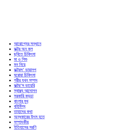
আরোগ্যের সন্ধানে
ডক্টর অন কল
ছবিতে চিকিৎসা
মা ও শিশু
মন নিয়ে
ডক্টরস’ ডায়ালগ
ঘরোয়া চিকিৎসা
শরীর যখন সম্পদ
ডক্টর’স ডায়েরি
স্বাস্থ্য আন্দোলন
সরকারি কড়চা
বাংলার মুখ
বহির্বিশ্ব
তাহাদের কথা
অন্ধকারের উৎস হতে
সম্পাদকীয়
ইতিহাসের সরণি