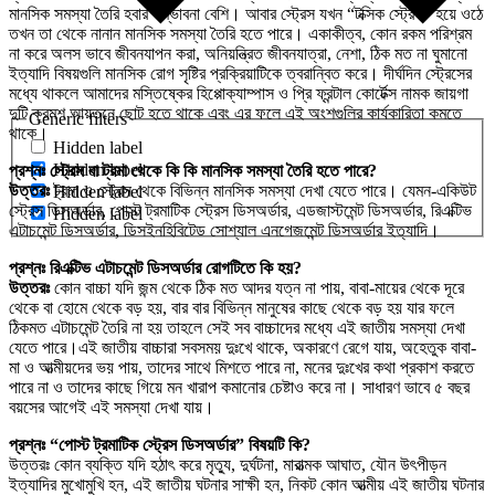
মানসিক সমস্যা তৈরি হবার সম্ভাবনা বেশি। আবার স্ট্রেস যখন “টক্সিক স্ট্রেস” হয়ে ওঠে
তখন তা থেকে নানান মানসিক সমস্যা তৈরি হতে পারে। একাকীত্ব, কোন রকম পরিশ্রম
না করে অলস ভাবে জীবনযাপন করা, অনিয়ন্ত্রিত জীবনযাত্রা, নেশা, ঠিক মত না ঘুমানো
ইত্যাদি বিষয়গুলি মানসিক রোগ সৃষ্টির প্রক্রিয়াটিকে ত্বরান্বিত করে। দীর্ঘদিন স্ট্রেসের
মধ্যে থাকলে আমাদের মস্তিষ্কের হিপ্পোক্যাম্পাস ও প্রি ফ্রন্টাল কোর্টেক্স নামক জায়গা
দুটি ক্রমশ আয়তনে ছোট হতে থাকে এবং এর ফলে এই অংশগুলির কার্যকারিতা কমতে
Generic filters
থাকে।
Hidden label
Hidden label
প্রশ্নঃ স্ট্রেস বা ট্রমা থেকে কি কি মানসিক সমস্যা তৈরি হতে পারে?
উত্তরঃ
ট্রমা ও স্ট্রেস থেকে বিভিন্ন মানসিক সমস্যা দেখা যেতে পারে। যেমন-একিউট
Hidden label
স্ট্রেস ডিসঅর্ডার, পোস্ট ট্রমাটিক স্ট্রেস ডিসঅর্ডার, এডজাস্টমেন্ট ডিসঅর্ডার, রিএক্টিভ
Hidden label
এটাচমেন্ট ডিসঅর্ডার, ডিসইনহিবিটেড সোশ্যাল এনগেজমেন্ট ডিসঅর্ডার ইত্যাদি।
প্রশ্নঃ রিএক্টিভ এটাচমেন্ট ডিসঅর্ডার রোগটিতে কি হয়?
উত্তরঃ
কোন বাচ্চা যদি জন্ম থেকে ঠিক মত আদর যত্ন না পায়, বাবা-মায়ের থেকে দূরে
থেকে বা হোমে থেকে বড় হয়, বার বার বিভিন্ন মানুষের কাছে থেকে বড় হয় যার ফলে
ঠিকমত এটাচমেন্ট তৈরি না হয় তাহলে সেই সব বাচ্চাদের মধ্যে এই জাতীয় সমস্যা দেখা
যেতে পারে।এই জাতীয় বাচ্চারা সবসময় দুঃখে থাকে, অকারণে রেগে যায়, অহেতুক বাবা-
মা ও আত্মীয়দের ভয় পায়, তাদের সাথে মিশতে পারে না, মনের দুঃখের কথা প্রকাশ করতে
পারে না ও তাদের কাছে গিয়ে মন খারাপ কমানোর চেষ্টাও করে না। সাধারণ ভাবে ৫ বছর
বয়সের আগেই এই সমস্যা দেখা যায়।
প্রশ্নঃ “পোস্ট ট্রমাটিক স্ট্রেস ডিসঅর্ডার” বিষয়টি কি?
উত্তরঃ কোন ব্যক্তি যদি হঠাৎ করে মৃত্যু, দুর্ঘটনা, মারাত্মক আঘাত, যৌন উৎপীড়ন
ইত্যাদির মুখোমুখি হন, এই জাতীয় ঘটনার সাক্ষী হন, নিকট কোন আত্মীয় এই জাতীয় ঘটনার