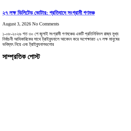
২৭ লক্ষ ডিলিটেড ভোটার: প্রতিবাদে সংগ্রামী গণমঞ্চ
August 3, 2026
No Comments
১-০৮-২০২৬ গত ৩০ শে জুলাই সংগ্রামী গণমঞ্চের একটি প্রতিনিধিদল রাজ্য মুখ্য
নির্বাচনী আধিকারিকের সাথে ট্রাইব্যুনালে আবেদন করে অপেক্ষারত ২৭ লক্ষ মানুষের
ভবিষ্যৎ নিয়ে এবং ট্রাইব্যুনালগুলোর
সাম্প্রতিক পোস্ট