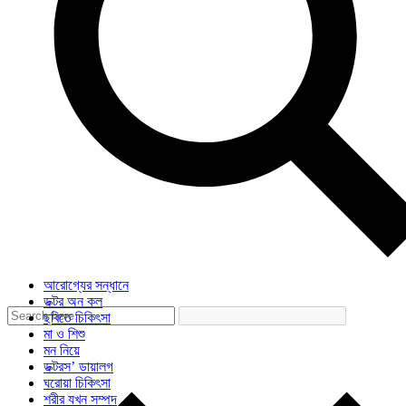
আরোগ্যের সন্ধানে
ডক্টর অন কল
ছবিতে চিকিৎসা
মা ও শিশু
মন নিয়ে
ডক্টরস’ ডায়ালগ
ঘরোয়া চিকিৎসা
শরীর যখন সম্পদ