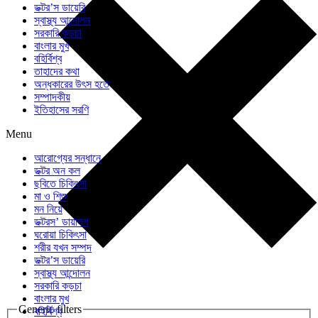
ডক্টর’স ডায়েরি
স্বাস্থ্য আন্দোলন
সরকারি কড়চা
বাংলার মুখ
বহির্বিশ্ব
তাহাদের কথা
অন্ধকারের উৎস হতে
সম্পাদকীয়
ইতিহাসের সরণি
Menu
আরোগ্যের সন্ধানে
ডক্টর অন কল
ছবিতে চিকিৎসা
মা ও শিশু
মন নিয়ে
ডক্টরস’ ডায়ালগ
ঘরোয়া চিকিৎসা
শরীর যখন সম্পদ
ডক্টর’স ডায়েরি
স্বাস্থ্য আন্দোলন
সরকারি কড়চা
বাংলার মুখ
Generic filters
বহির্বিশ্ব