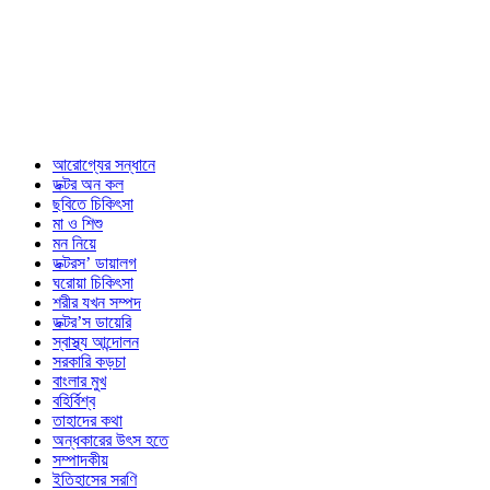
আরোগ্যের সন্ধানে
ডক্টর অন কল
ছবিতে চিকিৎসা
মা ও শিশু
মন নিয়ে
ডক্টরস’ ডায়ালগ
ঘরোয়া চিকিৎসা
শরীর যখন সম্পদ
ডক্টর’স ডায়েরি
স্বাস্থ্য আন্দোলন
সরকারি কড়চা
বাংলার মুখ
বহির্বিশ্ব
তাহাদের কথা
অন্ধকারের উৎস হতে
সম্পাদকীয়
ইতিহাসের সরণি