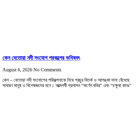
কেন বেতোয়া নদী সংযোগ প্রকল্পের ভবিষ্যৎ
August 6, 2026
No Comments
কেন – বেতোয়া নদী সংযোগের পরিকল্পনাকে নিয়ে প্রচুর বিতর্ক ও আশঙ্কা দানা বেঁধেছে
সাধারণ মানুষ ও বিশেষজ্ঞদের মনে। আত্মগর্বী প্রশাসন “কর্ণেন বধির” এবং “চক্ষুষা কানঃ”