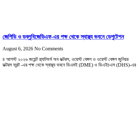
জেপিডি ও ডব্লুবিজেডিএফ-এর পক্ষ থেকে স্বাস্থ্য ভবনে ডেপুটেশন
August 6, 2026
No Comments
৪ আগস্ট ২০২৬ জয়েন্ট প্ল্যাটফর্ম অব ডক্টরস, ওয়েস্ট বেঙ্গল ও ওয়েস্ট বেঙ্গল জুনিয়র
ডক্টরস ফ্রন্ট -এর পক্ষ থেকে স্বাস্থ্য ভবনে ডিএমই (DME) ও ডিএইচএস (DHS)-এর