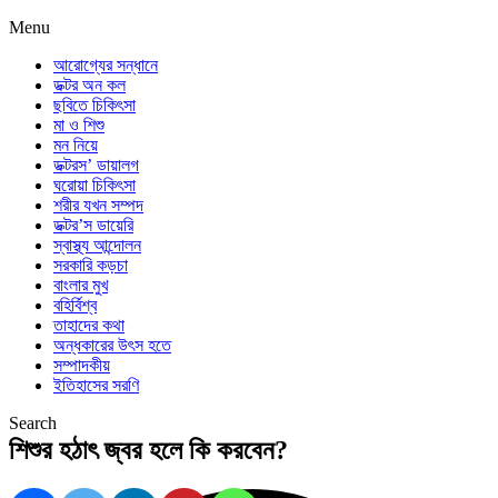
Menu
আরোগ্যের সন্ধানে
ডক্টর অন কল
ছবিতে চিকিৎসা
মা ও শিশু
মন নিয়ে
ডক্টরস’ ডায়ালগ
ঘরোয়া চিকিৎসা
শরীর যখন সম্পদ
ডক্টর’স ডায়েরি
স্বাস্থ্য আন্দোলন
সরকারি কড়চা
বাংলার মুখ
বহির্বিশ্ব
তাহাদের কথা
অন্ধকারের উৎস হতে
সম্পাদকীয়
ইতিহাসের সরণি
Search
শিশুর হঠাৎ জ্বর হলে কি করবেন?