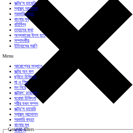
ডক্টর’স ডায়েরি
স্বাস্থ্য আন্দোলন
সরকারি কড়চা
বাংলার মুখ
বহির্বিশ্ব
তাহাদের কথা
অন্ধকারের উৎস হতে
সম্পাদকীয়
ইতিহাসের সরণি
Menu
আরোগ্যের সন্ধানে
ডক্টর অন কল
ছবিতে চিকিৎসা
মা ও শিশু
মন নিয়ে
ডক্টরস’ ডায়ালগ
ঘরোয়া চিকিৎসা
শরীর যখন সম্পদ
ডক্টর’স ডায়েরি
স্বাস্থ্য আন্দোলন
সরকারি কড়চা
বাংলার মুখ
Generic filters
বহির্বিশ্ব