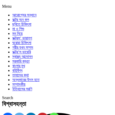
Menu
আরোগ্যের সন্ধানে
ডক্টর অন কল
ছবিতে চিকিৎসা
মা ও শিশু
মন নিয়ে
ডক্টরস’ ডায়ালগ
ঘরোয়া চিকিৎসা
শরীর যখন সম্পদ
ডক্টর’স ডায়েরি
স্বাস্থ্য আন্দোলন
সরকারি কড়চা
বাংলার মুখ
বহির্বিশ্ব
তাহাদের কথা
অন্ধকারের উৎস হতে
সম্পাদকীয়
ইতিহাসের সরণি
Search
বিশ্বাসহন্তা