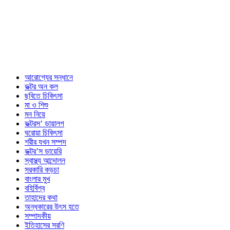
আরোগ্যের সন্ধানে
ডক্টর অন কল
ছবিতে চিকিৎসা
মা ও শিশু
মন নিয়ে
ডক্টরস’ ডায়ালগ
ঘরোয়া চিকিৎসা
শরীর যখন সম্পদ
ডক্টর’স ডায়েরি
স্বাস্থ্য আন্দোলন
সরকারি কড়চা
বাংলার মুখ
বহির্বিশ্ব
তাহাদের কথা
অন্ধকারের উৎস হতে
সম্পাদকীয়
ইতিহাসের সরণি