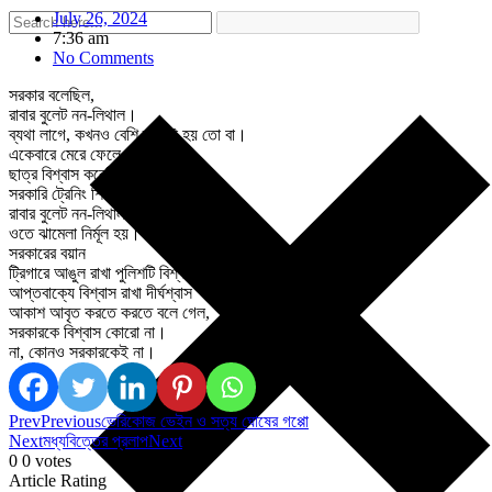
July 26, 2024
7:36 am
No Comments
সরকার বলেছিল,
রাবার বুলেট নন-লিথাল।
ব্যথা লাগে, কখনও বেশি ব্যথাই হয় তো বা।
একেবারে মেরে ফেলে না
ছাত্র বিশ্বাস করেছিল।
সরকারি ট্রেনিং শিখিয়েছিল,
রাবার বুলেট নন-লিথাল।
ওতে ঝামেলা নির্মূল হয়। প্রাণ নির্মূল হয় না।
সরকারের বয়ান
ট্রিগারে আঙুল রাখা পুলিশটি বিশ্বাস করেছিল।
আপ্তবাক্যে বিশ্বাস রাখা দীর্ঘশ্বাস
আকাশ আবৃত করতে করতে বলে গেল,
সরকারকে বিশ্বাস কোরো না।
না, কোনও সরকারকেই না।
Prev
Previous
ভেরিকোজ ভেইন ও সত্য ঘোষের গপ্পো
Next
মধ্যবিত্তের প্রলাপ
Next
0
0
votes
Article Rating