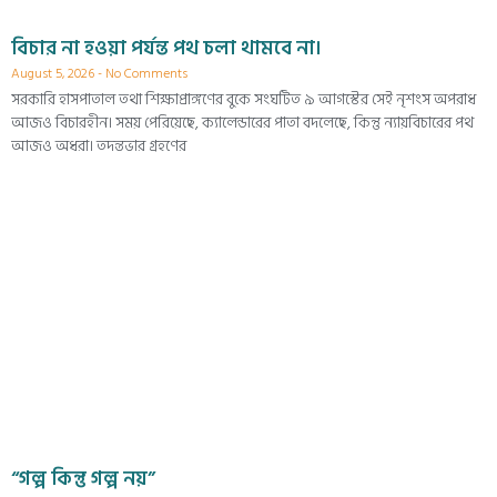
বিচার না হওয়া পর্যন্ত পথ চলা থামবে না।
August 5, 2026
No Comments
সরকারি হাসপাতাল তথা শিক্ষাপ্রাঙ্গণের বুকে সংঘটিত ৯ আগস্টের সেই নৃশংস অপরাধ
আজও বিচারহীন। সময় পেরিয়েছে, ক্যালেন্ডারের পাতা বদলেছে, কিন্তু ন্যায়বিচারের পথ
আজও অধরা। তদন্তভার গ্রহণের
“গল্প কিন্তু গল্প নয়”