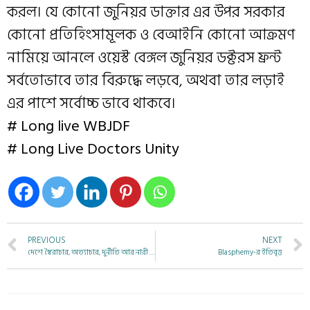
করল। যে কোনো জুনিয়র ডাক্তার এর উপর সরকার
কোনো প্রতিহিংসামূলক ও বেআইনি কোনো আক্রমণ
নামিয়ে আনলে ওয়েস্ট বেঙ্গল জুনিয়র ডক্টরস ফ্রন্ট
সর্বতোভাবে তার বিরুদ্ধে লড়বে, অথবা তার লড়াই
এর পাশে সর্বোচ্চ ভাবে থাকবে।
# Long live WBJDF
# Long Live Doctors Unity
PREVIOUS
NEXT
দেশে স্বৈরাচার, অত্যাচার, দুর্নীতি আর নারী নির্যাতনের রোজনামচা অপরিবর্তিত
Blasphemy-র ইতিবৃত্ত