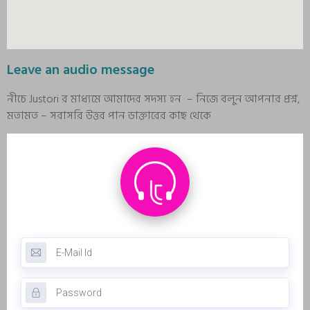
Leave an audio message
নীচে Justori র মাধ্যমে আমাদের সদস্য হন – নিজে বলুন আপনার প্রশ্ন,
মতামত – সরাসরি উত্তর পান ডাক্তারের কাছ থেকে