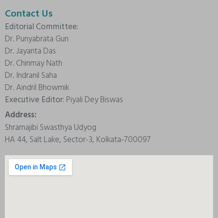
Contact Us
Editorial Committee:
Dr. Punyabrata Gun
Dr. Jayanta Das
Dr. Chinmay Nath
Dr. Indranil Saha
Dr. Aindril Bhowmik
Executive Editor:
Piyali Dey Biswas
Address:
Shramajibi Swasthya Udyog
HA 44, Salt Lake, Sector-3, Kolkata-700097