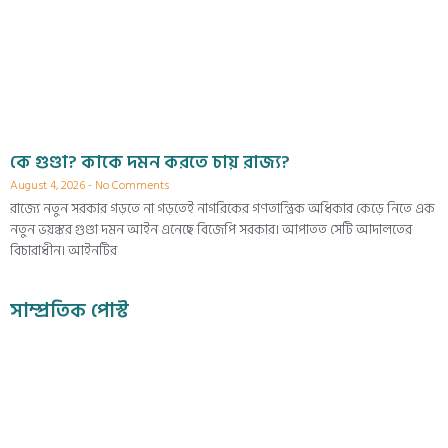
কে গুণ্ডা? কাকে দমন করতে চায় রাজ্য?
August 4, 2026
No Comments
রাজ্যে নতুন সরকার গড়তে না গড়তেই নাগরিকের গণতান্ত্রিক অধিকার কেড়ে নিতে এক
নতুন ভয়ঙ্কর গুণ্ডা দমন আইন এনেছে বিজেপি সরকার। আপাতত সেটি আদালতের
বিচারাধীন। আইনটির
সাম্প্রতিক পোস্ট