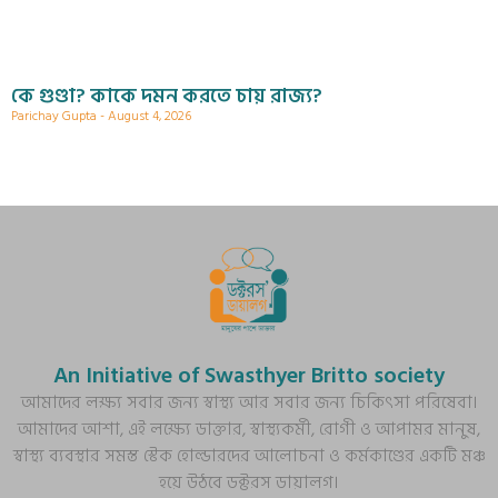
কে গুণ্ডা? কাকে দমন করতে চায় রাজ্য?
Parichay Gupta
August 4, 2026
An Initiative of Swasthyer Britto society
আমাদের লক্ষ্য সবার জন্য স্বাস্থ্য আর সবার জন্য চিকিৎসা পরিষেবা।
আমাদের আশা, এই লক্ষ্যে ডাক্তার, স্বাস্থ্যকর্মী, রোগী ও আপামর মানুষ,
স্বাস্থ্য ব্যবস্থার সমস্ত স্টেক হোল্ডারদের আলোচনা ও কর্মকাণ্ডের একটি মঞ্চ
হয়ে উঠবে ডক্টরস ডায়ালগ।