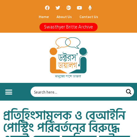
Home
About Us
Contact Us
Swasthyer Britte Archive
প্রতিহিংসামূলক ও বেআইনি
পোস্টিং পরিবর্তনের বিরুদ্ধে