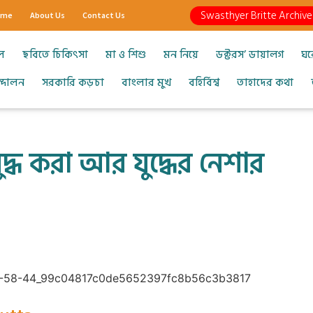
Swasthyer Britte Archive
ome
About Us
Contact Us
ল
ছবিতে চিকিৎসা
মা ও শিশু
মন নিয়ে
ডক্টরস’ ডায়ালগ
ঘর
আন্দোলন
সরকারি কড়চা
বাংলার মুখ
বহির্বিশ্ব
তাহাদের কথা
ুদ্ধ করা আর যুদ্ধের নেশার