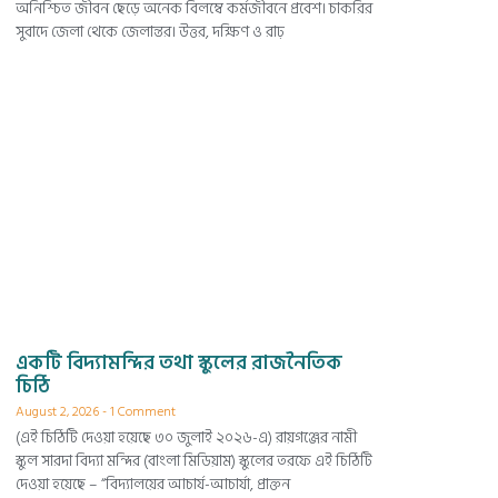
অনিশ্চিত জীবন ছেড়ে অনেক বিলম্বে কর্মজীবনে প্রবেশ। চাকরির
সুবাদে জেলা থেকে জেলান্তর। উত্তর, দক্ষিণ ও রাঢ়
একটি বিদ্যামন্দির তথা স্কুলের রাজনৈতিক
চিঠি
August 2, 2026
1 Comment
(এই চিঠিটি দেওয়া হয়েছে ৩০ জুলাই ২০২৬-এ) রায়গঞ্জের নামী
স্কুল সারদা বিদ্যা মন্দির (বাংলা মিডিয়াম) স্কুলের তরফে এই চিঠিটি
দেওয়া হয়েছে – “বিদ্যালয়ের আচার্য-আচার্যা, প্রাক্তন