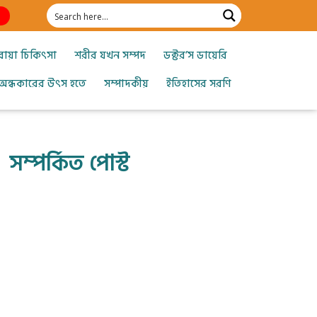
োয়া চিকিৎসা
শরীর যখন সম্পদ
ডক্টর’স ডায়েরি
অন্ধকারের উৎস হতে
সম্পাদকীয়
ইতিহাসের সরণি
সম্পর্কিত পোস্ট