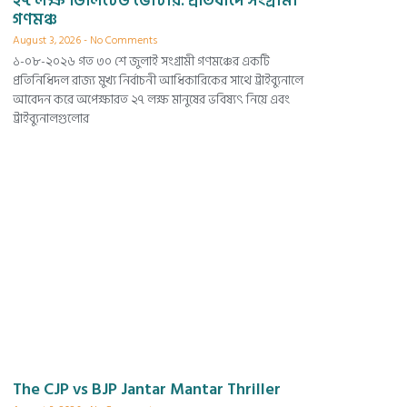
২৭ লক্ষ ডিলিটেড ভোটার: প্রতিবাদে সংগ্রামী
গণমঞ্চ
August 3, 2026
No Comments
১-০৮-২০২৬ গত ৩০ শে জুলাই সংগ্রামী গণমঞ্চের একটি
প্রতিনিধিদল রাজ্য মুখ্য নির্বাচনী আধিকারিকের সাথে ট্রাইব্যুনালে
আবেদন করে অপেক্ষারত ২৭ লক্ষ মানুষের ভবিষ্যৎ নিয়ে এবং
ট্রাইব্যুনালগুলোর
The CJP vs BJP Jantar Mantar Thriller