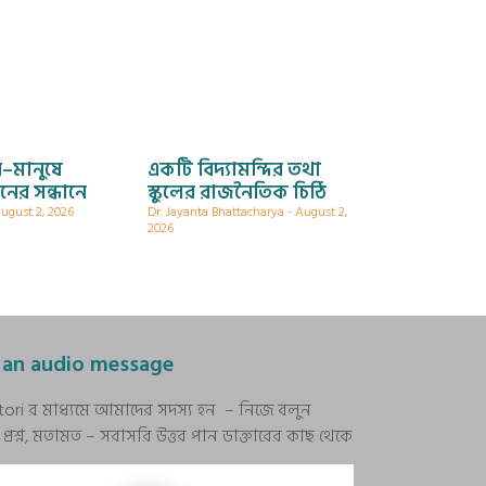
ে–মানুষে
একটি বিদ্যামন্দির তথা
নের সন্ধানে
স্কুলের রাজনৈতিক চিঠি
ugust 2, 2026
Dr. Jayanta Bhattacharya
August 2,
2026
 an audio message
stori র মাধ্যমে আমাদের সদস্য হন – নিজে বলুন
রশ্ন, মতামত – সরাসরি উত্তর পান ডাক্তারের কাছ থেকে