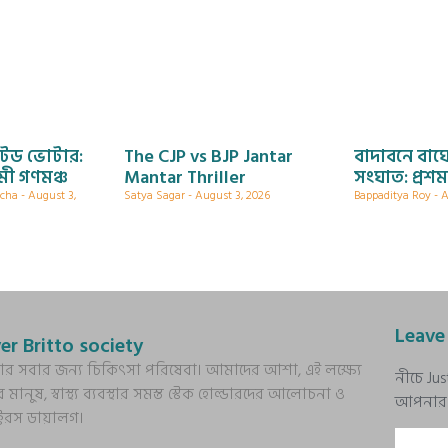
টেড ভোটার:
The CJP vs BJP Jantar
বাদাবনে বাঘ
ামী গণমঞ্চ
Mantar Thriller
সংঘাত: প্রশম
ncha
August 3,
Satya Sagar
August 3, 2026
Bappaditya Roy
A
Leave
er Britto society
্য আর সবার জন্য চিকিৎসা পরিষেবা। আমাদের আশা, এই লক্ষ্যে
নীচে Ju
র মানুষ, স্বাস্থ্য ব্যবস্থার সমস্ত স্টেক হোল্ডারদের আলোচনা ও
আপনার প্
ক্টরস ডায়ালগ।