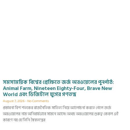
সমসাময়িক বিশ্বের প্রেক্ষিতে জর্জ অরওয়েলের পুনর্পাঠ:
Animal Farm, Nineteen Eighty-Four, Brave New
World এবং ডিজিটাল যুগের গণতন্ত্র
August 7, 2026
No Comments
প্রস্তাবনা বিশ শতকের রাজনৈতিক সাহিত্য নিয়ে আলোচনা করতে গেলে জর্জ
অরওয়েলের নাম অনিবার্যভাবে সামনে আসে। অথচ অরওয়েলের গুরুত্ব কেবল এই
কারণে নয় যে তিনি স্বৈরতন্ত্রের