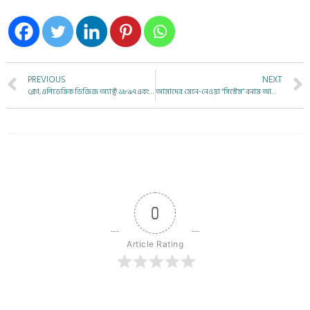
PREVIOUS
NEXT
প্লেগ, এপিডেমিক ডিজিজ অ্যাক্ট ১৮৯৭ এবং একটি ডাকটিকিট
আমাদের মেনে-নেওয়া “সিস্টেম” বনাম আমাদের স্বাস্থ্য-চিকিৎসা
0
Article Rating