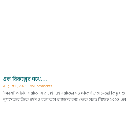
এক বিকল্পের পথে….
August 8, 2026
No Comments
“অভয়া” আমাদের মাঝে আর নেই। এই সমাজের গর্ভ থেকেই জন্ম নেওয়া কিছু পশু
নৃশংসভাবে তাঁকে ধর্ষণ ও হত্যা করে আমাদের কাছ থেকে কেড়ে নিয়েছে ২০২৪-এর