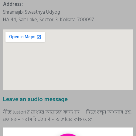
Address:
Shramajibi Swasthya Udyog
HA 44, Salt Lake, Sector-3, Kolkata-700097
Leave an audio message
নীচে Justori র মাধ্যমে আমাদের সদস্য হন – নিজে বলুন আপনার প্রশ্ন,
মতামত – সরাসরি উত্তর পান ডাক্তারের কাছ থেকে