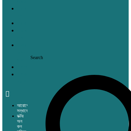
কড়চা
বাংলার
মুখ
বহির্বিশ্ব
তাহাদের
কথা
অন্ধকারের
উৎস
Search
হতে
সম্পাদকীয়
ইতিহাসের
সরণি
আরোগ্যের
সন্ধানে
ডক্টর
অন
কল