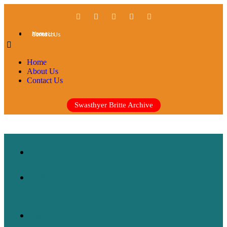
Home
About Us
Contact Us
Home
About Us
Contact Us
Swasthyer Britte Archive
আরোগ্যের
সন্ধানে
ডক্টর
অন
কল
ছবিতে