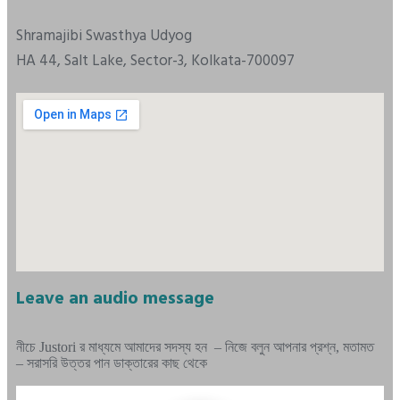
Shramajibi Swasthya Udyog
HA 44, Salt Lake, Sector-3, Kolkata-700097
Leave an audio message
নীচে Justori র মাধ্যমে আমাদের সদস্য হন – নিজে বলুন আপনার প্রশ্ন, মতামত
– সরাসরি উত্তর পান ডাক্তারের কাছ থেকে