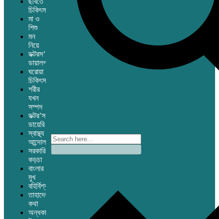
ছবিতে
চিকিৎসা
মা ও
শিশু
মন
নিয়ে
ডক্টরস’
ডায়ালগ
ঘরোয়া
চিকিৎসা
শরীর
যখন
সম্পদ
ডক্টর’স
ডায়েরি
স্বাস্থ্য
আন্দোলন
সরকারি
কড়চা
বাংলার
মুখ
বহির্বিশ্ব
তাহাদের
কথা
অন্ধকারের