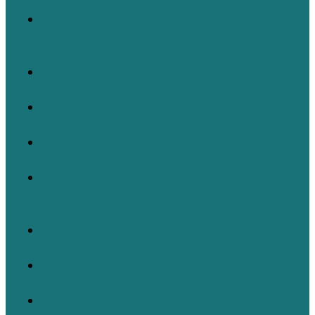
চিকিৎসা
মা
ও
শিশু
মন
নিয়ে
ডক্টরস’
ডায়ালগ
ঘরোয়া
চিকিৎসা
শরীর
যখন
সম্পদ
ডক্টর’স
ডায়েরি
স্বাস্থ্য
আন্দোলন
সরকারি