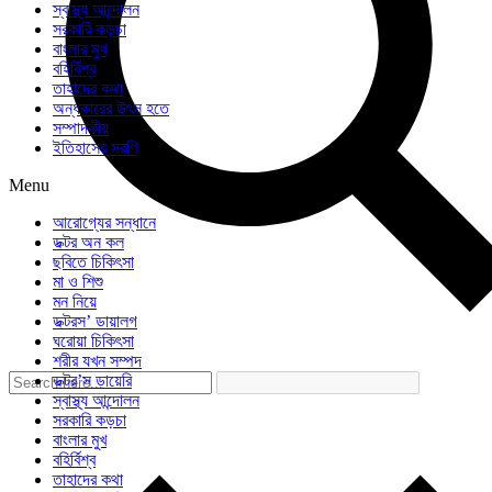
স্বাস্থ্য আন্দোলন
সরকারি কড়চা
বাংলার মুখ
বহির্বিশ্ব
তাহাদের কথা
অন্ধকারের উৎস হতে
সম্পাদকীয়
ইতিহাসের সরণি
Menu
আরোগ্যের সন্ধানে
ডক্টর অন কল
ছবিতে চিকিৎসা
মা ও শিশু
মন নিয়ে
ডক্টরস’ ডায়ালগ
ঘরোয়া চিকিৎসা
শরীর যখন সম্পদ
ডক্টর’স ডায়েরি
স্বাস্থ্য আন্দোলন
সরকারি কড়চা
বাংলার মুখ
বহির্বিশ্ব
তাহাদের কথা