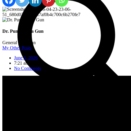
Dr. Punyabrata Gun
General physician
My Other Posts
June 5, 2026
7:21 am
No Comments