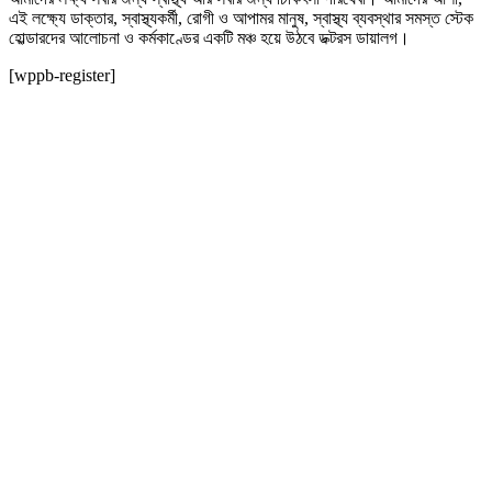
এই লক্ষ্যে ডাক্তার, স্বাস্থ্যকর্মী, রোগী ও আপামর মানুষ, স্বাস্থ্য ব্যবস্থার সমস্ত স্টেক
হোল্ডারদের আলোচনা ও কর্মকাণ্ডের একটি মঞ্চ হয়ে উঠবে ডক্টরস ডায়ালগ।
[wppb-register]