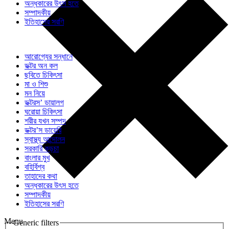
অন্ধকারের উৎস হতে
সম্পাদকীয়
ইতিহাসের সরণি
আরোগ্যের সন্ধানে
ডক্টর অন কল
ছবিতে চিকিৎসা
মা ও শিশু
মন নিয়ে
ডক্টরস’ ডায়ালগ
ঘরোয়া চিকিৎসা
শরীর যখন সম্পদ
ডক্টর’স ডায়েরি
স্বাস্থ্য আন্দোলন
সরকারি কড়চা
বাংলার মুখ
বহির্বিশ্ব
তাহাদের কথা
অন্ধকারের উৎস হতে
সম্পাদকীয়
ইতিহাসের সরণি
Menu
Generic filters