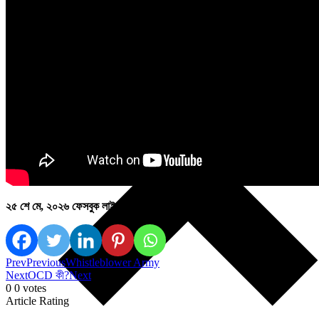
২৫ শে মে, ২০২৬ ফেসবুক লাইভে আলোচিত।
Prev
Previous
Whistleblower Army
Next
OCD কী?
Next
0
0
votes
Article Rating