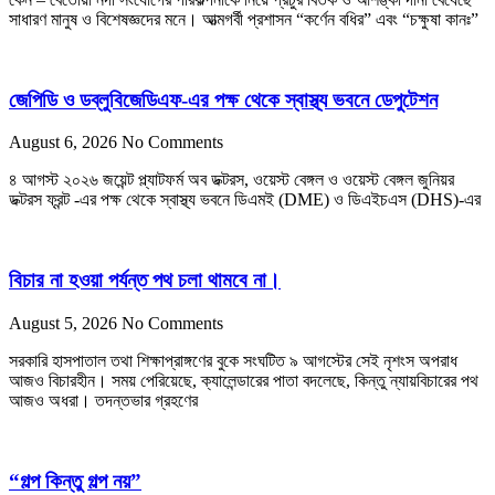
সাধারণ মানুষ ও বিশেষজ্ঞদের মনে। আত্মগর্বী প্রশাসন “কর্ণেন বধির” এবং “চক্ষুষা কানঃ”
জেপিডি ও ডব্লুবিজেডিএফ-এর পক্ষ থেকে স্বাস্থ্য ভবনে ডেপুটেশন
August 6, 2026
No Comments
৪ আগস্ট ২০২৬ জয়েন্ট প্ল্যাটফর্ম অব ডক্টরস, ওয়েস্ট বেঙ্গল ও ওয়েস্ট বেঙ্গল জুনিয়র
ডক্টরস ফ্রন্ট -এর পক্ষ থেকে স্বাস্থ্য ভবনে ডিএমই (DME) ও ডিএইচএস (DHS)-এর
বিচার না হওয়া পর্যন্ত পথ চলা থামবে না।
August 5, 2026
No Comments
সরকারি হাসপাতাল তথা শিক্ষাপ্রাঙ্গণের বুকে সংঘটিত ৯ আগস্টের সেই নৃশংস অপরাধ
আজও বিচারহীন। সময় পেরিয়েছে, ক্যালেন্ডারের পাতা বদলেছে, কিন্তু ন্যায়বিচারের পথ
আজও অধরা। তদন্তভার গ্রহণের
“গল্প কিন্তু গল্প নয়”