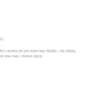
না।
সংঘটিত ৯ আগস্টের সেই নৃশংস অপরাধ আজও বিচারহীন। সময় পেরিয়েছে,
চারের পথ আজও অধরা। তদন্তভার গ্রহণের