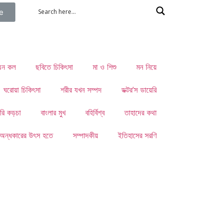
e
 অন কল
ছবিতে চিকিৎসা
মা ও শিশু
মন নিয়ে
ঘরোয়া চিকিৎসা
শরীর যখন সম্পদ
ডক্টর’স ডায়েরি
রি কড়চা
বাংলার মুখ
বহির্বিশ্ব
তাহাদের কথা
অন্ধকারের উৎস হতে
সম্পাদকীয়
ইতিহাসের সরণি