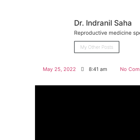
Dr. Indranil Saha
Reproductive medicine spe
My Other Posts
May 25, 2022
8:41 am
No Com