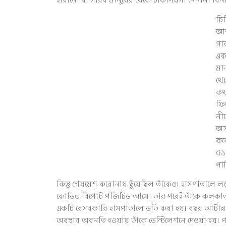
হারানো বা গরিব মানুষের থেকে টাকাপয়সা নেননি। বিনাম
চি
আশ
গার
এক
মান
থে
কথ
ফি
নীচ
অসু
করো
৫১
পা
কিন্তু শেষমেশ করোনায় ছুঁয়েছিল তাঁকেও। হাসপাতালে লড
কোভিড রিপোর্ট পজিটিভ আসে। তার পরেই তাঁকে কলকাতা
একটি বেসরকারি হাসপাতালে ভর্তি করা হয়। বছর আটান
অবস্থার অবনতি হওয়ায় তাঁকে ভেন্টিলেশনে দেওয়া হয়। পরে