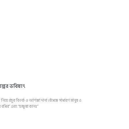
্পের ভবিষ্যৎ
য়ে প্রচুর বিতর্ক ও আশঙ্কা দানা বেঁধেছে সাধারণ মানুষ ও
ন বধির” এবং “চক্ষুষা কানঃ”