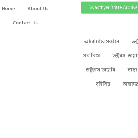
Swasthyer Britte Archive
Home
About Us
Contact Us
আরোগ্যের সন্ধানে
ডক
মন নিয়ে
ডক্টরস’ ডায়
ডক্টর’স ডায়েরি
স্বাস
বহির্বিশ্ব
তাহাদে