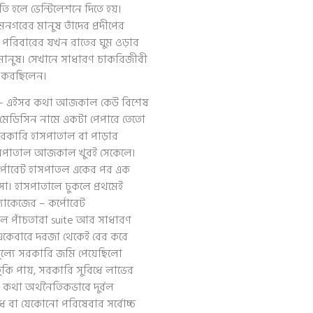
তি হলে ভেন্টিলেশনে দিতে হয়।
নগরের মানুষ তাঁদের প্রদীপের
 পরিবারের যখন রাতের ঘুম ওড়ার
 মানুষ। সেখানে সাধারণ চাকরিজীবী
য করছিলেন।
্বাস্থ্য – এইসব কথা আজকাল কেউ বিশেষ
ি মেডিসিন নামে একটা পেপারে তেতো
রকারি হাসপাতাল বা পাড়ার
 হাসপাতাল আজকাল খুবই সেকেলে।
র্পোরেট হাসপাতল একের পর এক
। হাসপাতালে ঢুকলে প্রথমেই
যাকেজের – কর্পোরেট
ল পাঁচতারা suite আর সাধারণ
 একেবারে দরজা থেকেই বের করে
মূল্যে সরকারি জমি পেয়েছিলো
ুকি পায়, সরকারি সুবিধে লাভের
র কথা অর্থনৈতিকভাবে দুর্বল
ুধে বা যেকোনো পরিষেবার সর্বোচ্চ