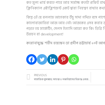
কত মূল্য ধার্য করতে পারে আর সর্বোচ্চ কতটা প্রফিট রা
ক্লিনিক্যাল এস্টাব্লিশমেন্ট একট দ্বারা নিয়ন্ত্রণ রাখার কথ
কিন্তু ওই যে বললাম আগেকার উঁচু সাদা গদিতে বসে পাশে
কালোবাজারিরা আজ আর নেই। আজকের এসব করার জন
পড়তে হয় মার্কেটিং, সেলস ইত্যাদি আরো কত কি। ডিগ্র
উন্নয়ন বা development!
করোনাযুদ্ধে শহীদ হয়েছেন ডা প্রদীপ ভট্টাচার্য ১০ই আগ
PREVIOUS
সামাজিক কুসংস্কার, আতঙ্ক ও অন্ধবিশ্বাসের বিরুদ্ধে একজন কোরোনা-জয়ীর বক্তব্য