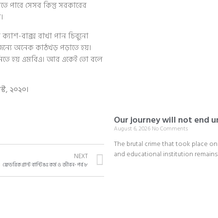
খতে পারে সেসব কিন্তু সরকারের
া।
 ক্যাশ-বাক্স রাখা পান চিবুনো
্যে অনেক কাঠখড় পড়াতে হয়।
ি নিতে হয় এমবিএ। আর একেই তো বলে
স্ট, ২০২০।
Our journey will not end un
August 6, 2026
No Comments
The brutal crime that took place o
and educational institution remains
NEXT
ফ্রেডরিক গ্রান্ট বান্টিঙঃ কর্ম ও জীবন- পর্ব ৮