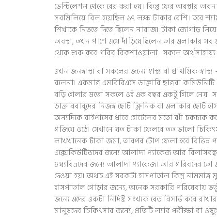
ভেন্টিলেশন থেকে বের করা হয়। কিন্তু ফের অবস্থার অবন
সবমিলিয়ে বিল হয়েছিল ১৭ লক্ষ টাকার বেশি। তবে শ্যাম
শিখাকে নিভতে দিতে ছিলেন নারাজ। টাকা জোগাড় নিয়ে
অবস্থা, তখন পাশে এসে দাঁড়িয়েছিলেন তার এলাকার সব
থেকে শুরু করে গরিব রিকশাওয়ালা- সকলে অর্থসাহায্
এখন জনস্বাস্থ্য বা সকলের জন্যে স্বাস্থ্য বা প্রাথমিক স
বলেনা। একমাত্র এমবিবিএসে ডাক্তারি ছাত্ররা কমিউনিট
বড়ি গেলার মতো সকলে ওই এক বছর একটু গিলে নেয়। স
ডাক্তারবাবুদের নিজস্ব ছোট ক্লিনিক বা এলাকার ছোট
অন্যদিকে বাইপাসের ধারে হোটেলের মতো ঝাঁ চকচকে ক
গজিয়ে ওঠে। সেখানে যত টাকা ফেলবে তত ভালো চিকিৎসা
লাখখানেক টাকা জমা, তারপর টোপ ফেলা হবে বিভিন্ন প্
এক্সেকিউটিভদের জন্যে আলাদা প্যাকেজ আর বিলাসবহু
মধ্যবিত্তদের জন্যে আলাদা প্যাকেজ। আর গরিবদের তো
দেওয়া হয়। অথচ এই সবকটা হাসপাতাল কিন্তু নামমাত্র 
হাসপাতাল গোড়ার জন্যে, অনেক সরকারি পরিষেবায় ভর্ত
জন্যে এদের একটা নির্দিষ্ট সংখ্যক বেড রিসার্ভ করে রাখা
মানুষদের চিকিৎসার জন্যে, প্রতিটি ল্যাব পরীক্ষা বা ওষ