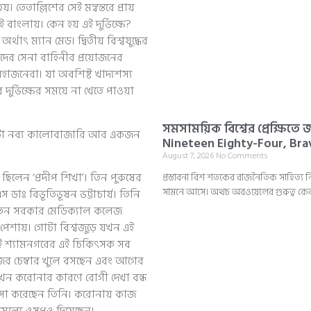
েতাল্লিশের সেই মন্বন্তরে প্রায়
বাংলায়। কেন হয় এই দুর্ভিক্ষে?
াৎ ম্যান মেড। দ্বিতীয় বিশ্বযুদ্ধের
াদের সেনা বাহিনীর প্রয়োজনের
জনেরা। যা অবশিষ্ট খাদ্যশস্য
দুর্ভিক্ষের সময়ে না খেতে পাওয়া
সমসাময়িক বিশ্বের প্রেক্ষিতে
টা নব্য কালোবাজারি আর একজন
Nineteen Eighty-Four, Brav
August 7, 2026
No Comments
ে ছিলেন ‘প্রদীপ শিখা’। তিন পুরুষের
প্রস্তাবনা বিশ শতকের রাজনৈতিক সাহিত্য
সামনে আসে। অথচ অরওয়েলের গুরুত্ব কেবল এ
 ডাঃ বিভূতিভূষন ভট্টাচার্য। তিনি
রতন সরকার মেডিক্যাল কলেজ
ি পেশায়। গোটা বিশ্বজুড়ে যখন এই
ই শ্যামনগরের এই চিকিৎসক সব
জের চেম্বার খুলে বসছেন এবং আগের
ন করোনার কারণে রোগী দেখা বন্ধ
ৎসা করেছেন তিনি। করোনায় কাজ