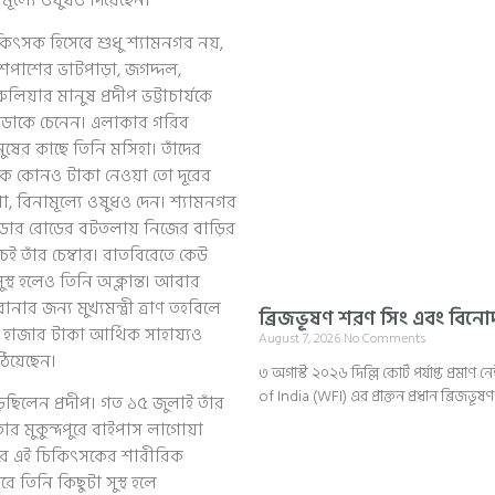
ূল্যে ওষুধও দিয়েছেন।
কিৎসক হিসেবে শুধু শ্যামনগর নয়,
পাশের ভাটপাড়া, জগদ্দল,
ুলিয়ার মানুষ প্রদীপ ভট্টাচার্যকে
ডাকে চেনেন। এলাকার গরিব
ুষের কাছে তিনি মসিহা। তাঁদের
কে কোনও টাকা নেওয়া তো দূরের
া, বিনামূল্যে ওষুধও দেন। শ্যামনগর
ডার রোডের বটতলায় নিজের বাড়ির
েই তাঁর চেম্বার। রাতবিরেতে কেউ
স্থ হলেও তিনি অক্লান্ত। আবার
নার জন্য মুখ্যমন্ত্রী ত্রাণ তহবিলে
ব্রিজভূষণ শরণ সিং এবং বিনো
 হাজার টাকা আর্থিক সাহায্যও
August 7, 2026
No Comments
ঠিয়েছেন।
৩ অগাস্ট ২০২৬ দিল্লি কোর্ট পর্যাপ্ত প্রমা
of India (WFI) এর প্রাক্তন প্রধান ব্রিজভূ
়ছিলেন প্রদীপ। গত ১৫ জুলাই তাঁর
র মুকুন্দপুরে বাইপাস লাগোয়া
্নর এই চিকিৎসকের শারীরিক
 তিনি কিছুটা সুস্থ হলে