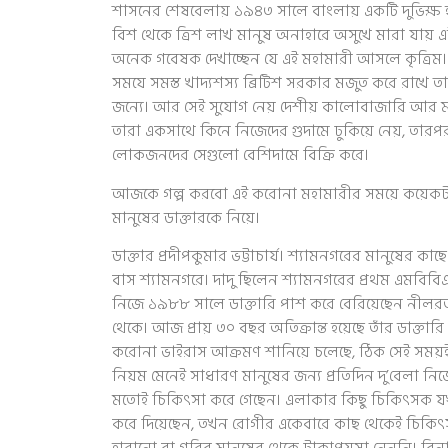
শাসনের শেষবেলায় ১৯৪৩ সালে বাংলায় একটি দুভিক্ষ হয়। ত
বিশ থেকে ত্রিশ লাখ মানুষ অনাহারে অসুখে মারা যায় এই 
অনেক গবেষক দেখাচ্ছেন যে এই মহামারী আসলে কৃত্রিম। অর্থ
সমযে সমস্ত খাদ্যশস্য ব্রিটিশ সরকার মজুত করে রাখে ত
জন্যে। আর সেই সুযোগ নেয় দেশীয় কালোবাজারি আর মহা
তারা একসাথে কিনে নিজেদের গুদামে ঢুকিয়ে নেয়, তারপর 
লোকজনদের সেগুলো বেশিদামে বিক্রি করে।
আজকে গল্প করবো এই করোনা মহামারীর সময়ে কয়েক
মানুষের ডাক্তারকে নিয়ে।
ডাক্তার প্রদীপকুমার ভট্টাচার্য। শ্যামনগরের মানুষের কাছ
বাস শ্যামনগরে। দাদু ছিলেন শ্যামনগরের প্রথম এমবিবিএস
নিজে ১৯৮৮ সালে ডাক্তারি পাশ করে বেরিয়েছেন নীল
থেকে। আজ প্রায় ৩০ বছর অতিক্রান্ত হয়েছে তাঁর ডাক্তার
করোনা ভাইরাস আক্রমণ শানিয়ে চলেছে, ঠিক সেই সময়
নিয়ম মেনেই সাধারণ মানুষের জন্য প্রতিদিন দু’বেলা নি
মতোই চিকিৎসা করে গেছেন। এলাকার কিছু চিকিৎসক যখ
করে দিয়েছেন, তখন রোগীর একেবারে কাছ থেকেই চিকি