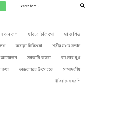
্টর অন কল
ছবিতে চিকিৎসা
মা ও শিশু
ালগ
ঘরোয়া চিকিৎসা
শরীর যখন সম্পদ
্থ্য আন্দোলন
সরকারি কড়চা
বাংলার মুখ
র কথা
অন্ধকারের উৎস হতে
সম্পাদকীয়
ইতিহাসের সরণি