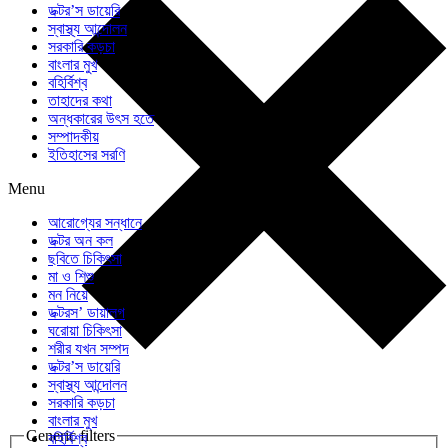
ডক্টর’স ডায়েরি
স্বাস্থ্য আন্দোলন
সরকারি কড়চা
বাংলার মুখ
বহির্বিশ্ব
তাহাদের কথা
অন্ধকারের উৎস হতে
সম্পাদকীয়
ইতিহাসের সরণি
Menu
আরোগ্যের সন্ধানে
ডক্টর অন কল
ছবিতে চিকিৎসা
মা ও শিশু
মন নিয়ে
ডক্টরস’ ডায়ালগ
ঘরোয়া চিকিৎসা
শরীর যখন সম্পদ
ডক্টর’স ডায়েরি
স্বাস্থ্য আন্দোলন
সরকারি কড়চা
বাংলার মুখ
Generic filters
বহির্বিশ্ব