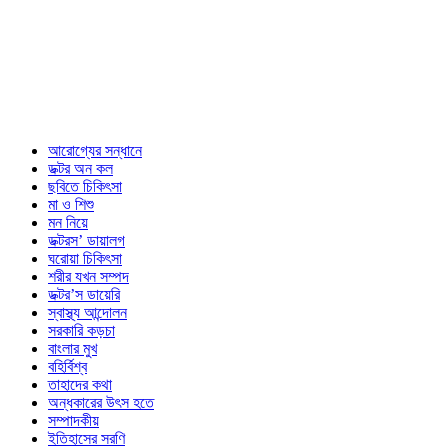
আরোগ্যের সন্ধানে
ডক্টর অন কল
ছবিতে চিকিৎসা
মা ও শিশু
মন নিয়ে
ডক্টরস’ ডায়ালগ
ঘরোয়া চিকিৎসা
শরীর যখন সম্পদ
ডক্টর’স ডায়েরি
স্বাস্থ্য আন্দোলন
সরকারি কড়চা
বাংলার মুখ
বহির্বিশ্ব
তাহাদের কথা
অন্ধকারের উৎস হতে
সম্পাদকীয়
ইতিহাসের সরণি