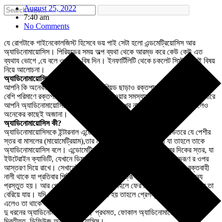
August 25, 2022
7:40 am
No Comments
যে রোগটাকে গাইনেকোলজিস্ট হিসেবে ভয় পাই সেটা হলো এন্ডমেট্রিয়োসিস আর
অ্যাডিনোমায়োসিস। পিরিয়ডের সময় অল্প ব্যথা থেকে আরম্ভ করে কেউ কেউ এত
ব্যথায ভোগে ,যে বলে ওষুধ নয় বিষ দিন। ইনফার্টিলিটি থেকে চকলেট সিস্ট। সেই বিষয়
নিয়ে আলোচনা।
অ্যাডিনোমায়োসিস
আপনি কি অনেকদিন ধরে পিরিয়ড চলা, পিরিয়ড ছাড়াও রক্তপাত, পিরিয়ডের সময় খুব
বেশি পরিমাণে রক্তপাত কিংবা প্রেগন্যান্ট না হওয়ার সমস্যায় ভুগছেন? তাহলে হতে পারে
আপনি অ্যাডিনোমায়োসিসে আক্রান্ত। এই অসুখের নাম কারও কারও জানা থাকলেও
অনেকের কাছেই অজানা।
অ্যাডিনোমায়োসিস কী?
অ্যাডিনোমায়োসিসকে ইন্টারনাল এন্ডোমেট্রিওসিসও বলা হয়। জরায়ুর ভিতরে যে পেশীর
স্তর বা মাসলের (মায়োমেট্রিয়াম),তার মধ্যে যদি এন্ডমেট্রিয়াম দেখা যা তাহলে তাকে
অ্যাডিনোমায়োসিস বলে। এন্ডোমেট্রিয়াম হল জরায়ুর একেবারে ভিতরের দিকের স্তর, যা
ইউটেরাইন ক্যাভিটি, যেখানে ডিম্বাণু ও শুক্রাণুর মিলনের পর তৈরি হওয়া ভ্রূণ র ওপর
আস্তরণ দিয়ে রাখে। সেখানেই ভ্রূণ বেড়ে উঠতে থাকে। এই স্তরে প্রচুর রক্তবাহী
নালী থাকে যা প্রতিবার পিরিয়ডের পর পরবর্তীকালে ভ্রূণ প্রতিস্থাপিত হওয়ার জন্য
প্রস্তুত হয়। আর প্রেগন্যান্সি যদি না আসে তাহলে ফের পিরিয়ডের রক্তের মাধ্যমে তা
বেরিয়ে যায়। যদি এই স্তরে কোনও সমস্যা হয় তাহলে প্রেগন্যান্সি আসেই না কিংবা
এলেও তা থাকে না।
দু ধরনের অ্যাডিনোমায়োসিস আছে। প্রথমত, ফোকাল অ্যাডিনোমায়োসিস আর
দ্বিতীয়ত, ডিফিউজ অ্যাডিনোমায়োসিস।