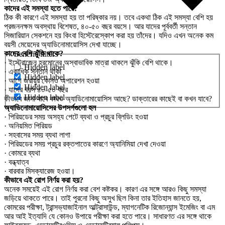
কাদের এই সমস্যা হতে পারে?
ঠিক কী কারণে এই সমস্যা হয় তা পরিষ্কার নয়। তবে একথা ঠিক এই সমস্যা বেশি হয়
প্রজননক্ষম অবস্থায় বিশেষত, ৪০-৫০ বছর বয়সে। আর যাদের পূর্ববর্তী সন্তান
সিজারিয়ান সেকশনে হয় কিংবা হিস্টেরেস্কোপ করা হয় তাঁদের। যদিও এখন অনেক কম
বয়সী মেয়েদের অ্যাডিনোমায়োসিস দেখা যাচ্ছে।
কাদের বেশি ঝুঁকি থাকে?
Generic filters
· ইস্ট্রোজেন হরমোনের অস্বাভাবিক মাত্রা থাকলে ঝুঁকি বেশি থাকে।
Hidden label
· একাধিক সন্তান থাকা
Hidden label
· আগে জরায়ুর কোনও অপারেশন হওয়া
Hidden label
· যাদের বয়স ৪০-৫০ বছর
Hidden label
কীভাবে জানা যাবে কারও অ্যাডিনোমায়োসিস আছে? ডাক্তারের কাছেই বা কখন যাবে?
অ্যাডিনোমায়োসিসের উপসর্গগুলো হল
· পিরিয়ডের সময় অসহ্য পেটে ব্যথা ও প্রচুর ব্লিডিং হওয়া
· অনিয়মিত পিরিয়ড
· সহবাসের সময় ব্যথা লাগা
· পিরিয়ডের সময় প্রচুর রক্তপাতের কারণে অ্যানিমিয়া দেখা দেওয়া
· কোমরে ব্যথা
· বন্ধ্যাত্ব
· বারবার মিসক্যারেজ হওয়া।
কীভাবে এই রোগ নির্ণয় করা হয়?
অনেক সময়েই এই রোগ নির্ণয় করা বেশ কষ্টকর। কারণ এর সঙ্গে আরও কিছু সমস্যা
জড়িয়ে থাকতে পারে। তাই পুরনো কিছু অসুখ ছিল কিনা তার ইতিহাস জানতে হয়,
কোমরের পরীক্ষা, ট্রান্সভ্যাজাইনাল আল্ট্রাসাউন্ড, ম্যাগনেটিক রিজোন্যান্স ইমেজিং বা এম
আর আই ইত্যাদি যে কোনও উপায়ে পরীক্ষা করা হতে পারে। সাধারণত এর সঙ্গে থাকে