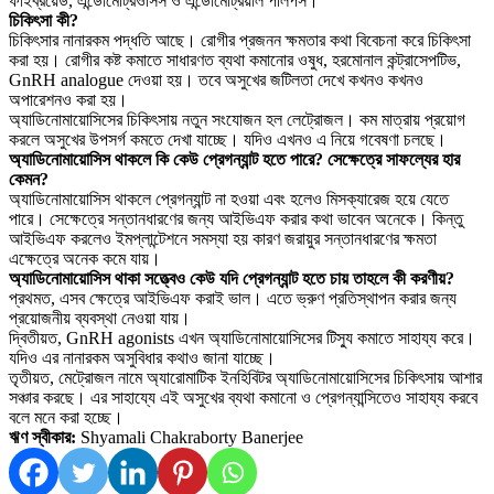
ফাইব্রয়েড, এন্ডোমেট্রিওসিস ও এন্ডোমেট্রিয়াল পলিপস।
চিকিৎসা কী?
চিকিৎসার নানারকম পদ্ধতি আছে। রোগীর প্রজনন ক্ষমতার কথা বিবেচনা করে চিকিৎসা
করা হয়। রোগীর কষ্ট কমাতে সাধারণত ব্যথা কমানোর ওষুধ, হরমোনাল কন্ট্রাসেপটিভ,
GnRH analogue দেওয়া হয়। তবে অসুখের জটিলতা দেখে কখনও কখনও
অপারেশনও করা হয়।
অ্যাডিনোমায়োসিসের চিকিৎসায় নতুন সংযোজন হল লেট্রোজল। কম মাত্রায় প্রয়োগ
করলে অসুখের উপসর্গ কমতে দেখা যাচ্ছে। যদিও এখনও এ নিয়ে গবেষণা চলছে।
অ্যাডিনোমায়োসিস থাকলে কি কেউ প্রেগন্যান্ট হতে পারে? সেক্ষেত্রে সাফল্যের হার
কেমন?
অ্যাডিনোমায়োসিস থাকলে প্রেগন্যান্ট না হওয়া এবং হলেও মিসক্যারেজ হয়ে যেতে
পারে। সেক্ষেত্রে সন্তানধারণের জন্য আইভিএফ করার কথা ভাবেন অনেকে। কিন্তু
আইভিএফ করলেও ইমপ্লান্টেশনে সমস্যা হয় কারণ জরায়ুর সন্তানধারণের ক্ষমতা
এক্ষেত্রে অনেক কমে যায়।
অ্যাডিনোমায়োসিস থাকা সত্ত্বেও কেউ যদি প্রেগন্যান্ট হতে চায় তাহলে কী করণীয়?
প্রথমত, এসব ক্ষেত্রে আইভিএফ করাই ভাল। এতে ভ্রুণ প্রতিস্থাপন করার জন্য
প্রয়োজনীয় ব্যবস্থা নেওয়া যায়।
দ্বিতীয়ত, GnRH agonists এখন অ্যাডিনোমায়োসিসের টিস্যু কমাতে সাহায্য করে।
যদিও এর নানারকম অসুবিধার কথাও জানা যাচ্ছে।
তৃতীয়ত, মেট্রোজল নামে অ্যারোমাটিক ইনহিবিটর অ্যাডিনোমায়োসিসের চিকিৎসায় আশার
সঞ্চার করছে। এর সাহায্যে এই অসুখের ব্যথা কমানো ও প্রেগন্যান্সিতেও সাহায্য করবে
বলে মনে করা হচ্ছে।
ঋণ স্বীকার:
Shyamali
Chakraborty Banerjee