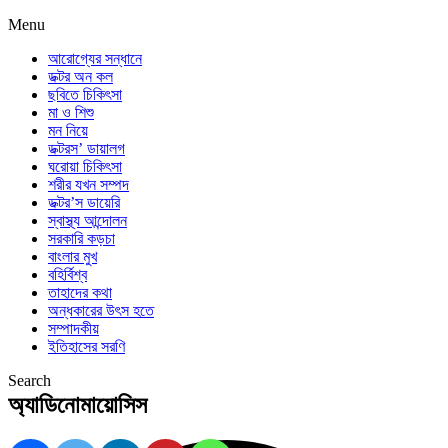
Menu
আরোগ্যের সন্ধানে
ডক্টর অন কল
ছবিতে চিকিৎসা
মা ও শিশু
মন নিয়ে
ডক্টরস’ ডায়ালগ
ঘরোয়া চিকিৎসা
শরীর যখন সম্পদ
ডক্টর’স ডায়েরি
স্বাস্থ্য আন্দোলন
সরকারি কড়চা
বাংলার মুখ
বহির্বিশ্ব
তাহাদের কথা
অন্ধকারের উৎস হতে
সম্পাদকীয়
ইতিহাসের সরণি
Search
অ্যাডিনোমায়োসিস