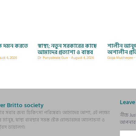
াকে দমন করতে
স্বাস্থ্য; নতুন সরকারের কাছে
শালীন আনুগ
আমাদের প্রত্যাশা ও বাস্তব
অশালীন প্রত
ust 4, 2026
Dr. Punyabrata Gun
August 4, 2026
Gopa Mukherjee
Leave
er Britto society
্য আর সবার জন্য চিকিৎসা পরিষেবা। আমাদের আশা, এই লক্ষ্যে
নীচে Ju
র মানুষ, স্বাস্থ্য ব্যবস্থার সমস্ত স্টেক হোল্ডারদের আলোচনা ও
আপনার প্
ক্টরস ডায়ালগ।