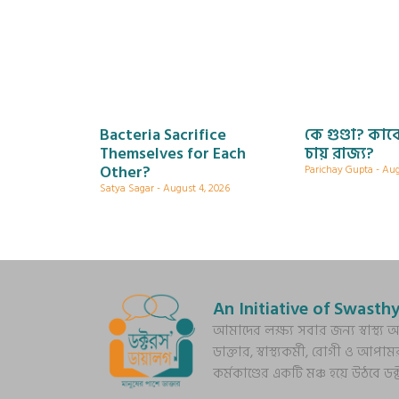
Bacteria Sacrifice
কে গুণ্ডা? ক
Themselves for Each
চায় রাজ্য?
Other?
Parichay Gupta
Aug
Satya Sagar
August 4, 2026
An Initiative of Swasthy
আমাদের লক্ষ্য সবার জন্য স্বাস্থ
ডাক্তার, স্বাস্থ্যকর্মী, রোগী ও আপাম
কর্মকাণ্ডের একটি মঞ্চ হয়ে উঠবে ড