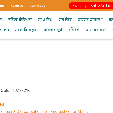
Swasthyer Britte Archive
ome
About Us
Contact Us
ল
ছবিতে চিকিৎসা
মা ও শিশু
মন নিয়ে
ডক্টরস’ ডায়ালগ
ঘর
আন্দোলন
সরকারি কড়চা
বাংলার মুখ
বহির্বিশ্ব
তাহাদের কথা
ha
re than 100 organisations seeking Justice for Abhaya