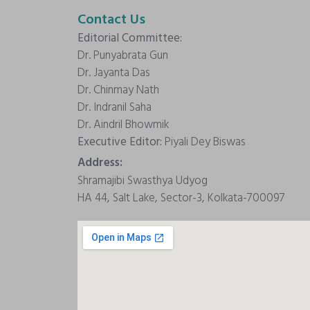
Contact Us
Editorial Committee:
Dr. Punyabrata Gun
Dr. Jayanta Das
Dr. Chinmay Nath
Dr. Indranil Saha
Dr. Aindril Bhowmik
Executive Editor:
Piyali Dey Biswas
Address:
Shramajibi Swasthya Udyog
HA 44, Salt Lake, Sector-3, Kolkata-700097