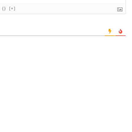
{}
[+]