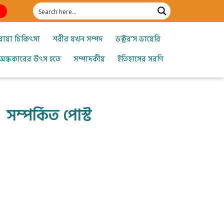
োয়া চিকিৎসা
শরীর যখন সম্পদ
ডক্টর’স ডায়েরি
অন্ধকারের উৎস হতে
সম্পাদকীয়
ইতিহাসের সরণি
সম্পর্কিত পোস্ট