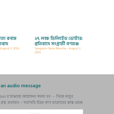
ত্য বনাম
২৭ লক্ষ ডিলিটেড ভোটার:
িবাদ
প্রতিবাদে সংগ্রামী গণমঞ্চ
August 3, 2026
Sangrami Gana Mancha
August 3,
2026
 an audio message
stori র মাধ্যমে আমাদের সদস্য হন – নিজে বলুন
রশ্ন, মতামত – সরাসরি উত্তর পান ডাক্তারের কাছ থেকে