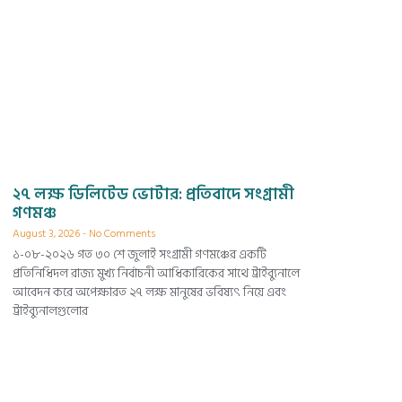
২৭ লক্ষ ডিলিটেড ভোটার: প্রতিবাদে সংগ্রামী
গণমঞ্চ
August 3, 2026
No Comments
১-০৮-২০২৬ গত ৩০ শে জুলাই সংগ্রামী গণমঞ্চের একটি
প্রতিনিধিদল রাজ্য মুখ্য নির্বাচনী আধিকারিকের সাথে ট্রাইব্যুনালে
আবেদন করে অপেক্ষারত ২৭ লক্ষ মানুষের ভবিষ্যৎ নিয়ে এবং
ট্রাইব্যুনালগুলোর