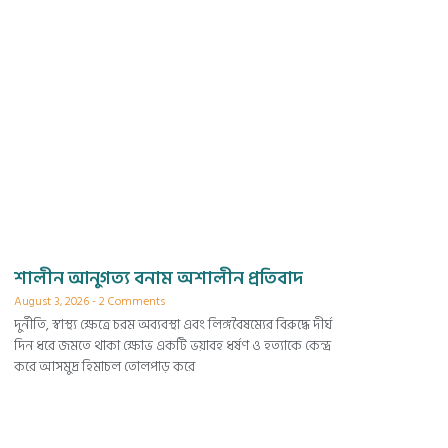
শালীন আনুগত্য বনাম অশালীন প্রতিবাদ
August 3, 2026
2 Comments
দুর্নীতি, স্বাস্থ্য ক্ষেত্রে চরম অব্যবস্থা এবং লিঙ্গবৈষম্যের বিরুদ্ধে দীর্ঘ
দিন ধরে জমতে থাকা ক্ষোভ একটি ভয়াবহ ধর্ষণ ও হত্যাকে কেন্দ্র
করে আসমুদ্র হিমাচল তোলপাড় করে