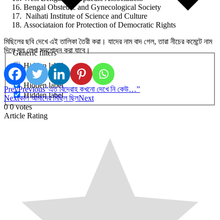
Bengal Obstetric and Gynecological Society
Naihati Institute of Science and Culture
Associataion for Protection of Democratic Rights
মিছিলের ছবি দেখে এই তালিকা তৈরী করা। যাদের নাম বাদ গেল, তারা নীচের কমেন্টে নাম
দিলে মূল লেখা সনশোধন করা যাবে।
Generic filters
Hidden label
Hidden label
Hidden label
Prev
Previous
“এত বিদ্রোহ কখনো দেখে নি কেউ…”
Hidden label
Next
কাল আমাদের মিছিল ছিল
Next
0
0
votes
Article Rating