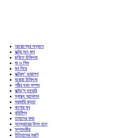
আরোগ্যের সন্ধানে
ডক্টর অন কল
ছবিতে চিকিৎসা
মা ও শিশু
মন নিয়ে
ডক্টরস’ ডায়ালগ
ঘরোয়া চিকিৎসা
শরীর যখন সম্পদ
ডক্টর’স ডায়েরি
স্বাস্থ্য আন্দোলন
সরকারি কড়চা
বাংলার মুখ
বহির্বিশ্ব
তাহাদের কথা
অন্ধকারের উৎস হতে
সম্পাদকীয়
ইতিহাসের সরণি