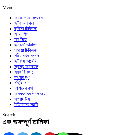
Menu
আরোগ্যের সন্ধানে
ডক্টর অন কল
ছবিতে চিকিৎসা
মা ও শিশু
মন নিয়ে
ডক্টরস’ ডায়ালগ
ঘরোয়া চিকিৎসা
শরীর যখন সম্পদ
ডক্টর’স ডায়েরি
স্বাস্থ্য আন্দোলন
সরকারি কড়চা
বাংলার মুখ
বহির্বিশ্ব
তাহাদের কথা
অন্ধকারের উৎস হতে
সম্পাদকীয়
ইতিহাসের সরণি
Search
এক অসম্পূর্ণ তালিকা