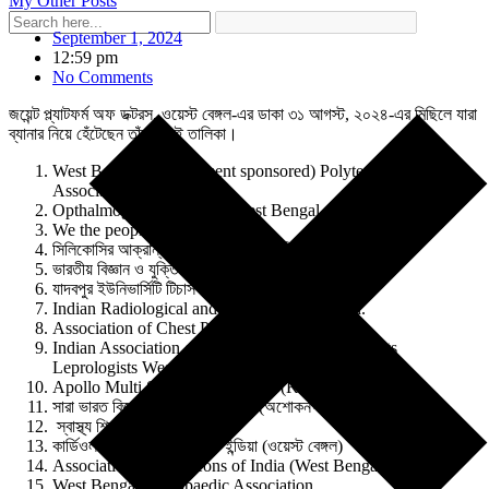
My Other Posts
September 1, 2024
12:59 pm
No Comments
জয়েন্ট প্ল্যাটফর্ম অফ ডক্টরস, ওয়েস্ট বেঙ্গল-এর ডাকা ৩১ আগস্ট, ২০২৪-এর মিছিলে যারা
ব্যানার নিয়ে হেঁটেছেন তাঁদের এই তালিকা।
West Bengal (Government sponsored) Polytechnic Teachers
Association.
Opthalmogical Society of West Bengal.
We the people of India.
সিলিকোসির আক্রান্ত সংগ্রামী শ্রমিক কমিটি।
ভারতীয় বিজ্ঞান ও যুক্তিবাদী সমিতি।
যাদবপুর ইউনিভার্সিটি টিচার্স অ্যাসোসিয়েশন (জুটা)
Indian Radiological and Imagine Association.
Association of Chest Physicians, WB.
Indian Association of Dermatologist Venerologists
Leprologists West Bengal State Branch (IADVL).
Apollo Multi Speciality Hospital (Kolkata)
সারা ভারত বিজ্ঞান ও যুক্তিবাদী সংস্থা (অশোকনগর শাখা)
স্বাস্থ্য শিক্ষা নির্মাণ
কার্ডিওলজিক্যাল সোসাইটি অফ ইন্ডিয়া (ওয়েস্ট বেঙ্গল)
Associations of Surgeons of India (West Bengal chapter)
West Bengal Orthopaedic Association.