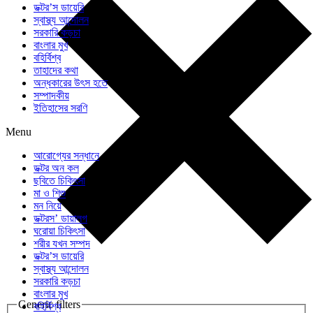
ডক্টর’স ডায়েরি
স্বাস্থ্য আন্দোলন
সরকারি কড়চা
বাংলার মুখ
বহির্বিশ্ব
তাহাদের কথা
অন্ধকারের উৎস হতে
সম্পাদকীয়
ইতিহাসের সরণি
Menu
আরোগ্যের সন্ধানে
ডক্টর অন কল
ছবিতে চিকিৎসা
মা ও শিশু
মন নিয়ে
ডক্টরস’ ডায়ালগ
ঘরোয়া চিকিৎসা
শরীর যখন সম্পদ
ডক্টর’স ডায়েরি
স্বাস্থ্য আন্দোলন
সরকারি কড়চা
বাংলার মুখ
Generic filters
বহির্বিশ্ব