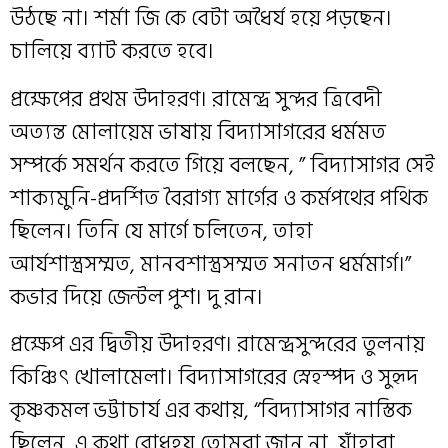
উঠছে না। শর্মা জি কে বেটা অধৈর্য হয়ে পড়ছেন।
চালিয়ে ব্যাট করতে হবে।
প্রক্ষেপের প্রথম উদাহরণ। রামেন্দ্র সুন্দর ত্রিবেদী
অত্যন্ত মোলায়েম ভাষায় বিদ্যাসাগরের ধর্মমত
সম্পর্কে সমর্থন করতে গিয়ে বলছেন, ” বিদ্যাসাগর সেই
শাক্যমুনি-প্রদর্শিত বৈরাগ্য মার্গের ও কর্মপথের পথিক
ছিলেন। তিনি যে মার্গে চলিতেন, তাহা
আর্যশাস্ত্রসম্মত, মানবশাস্ত্রসম্মত সনাতন ধর্মমার্গ।”
কভার দিয়ে জেন্টল পুশ। দু রান।
প্রক্ষেপ এর দ্বিতীয় উদাহরণ। রামেন্দ্রসুন্দরের তুলনায়
কিঞ্চিৎ খোলামেলা। বিদ্যাসাগরের স্নেহস্পদ ও সুহৃদ
কৃষ্ণকমল ভট্টাচার্য এর কথায়, “বিদ্যাসাগর নাস্তিক
ছিলেন, এ কথা বোধহয় তোমরা জান না, যাঁহারা