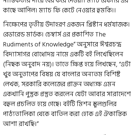
নাস্তিকতার দায়ে বের করে দেওয়া। ম্যাচ রেফারি এর
কাছে আপিল। ম্যাচ ফি কেটে নেওয়ার হুমকি।।
নিক্ষেপের তৃতীয় উদাহরণ একজন খ্রিস্টান ধর্মযাজক।
রেভারেন্ড মার্ডক। চেম্বার্স এর প্রকাশিত The
Rudiments of Knowledge” অনুসারে ঈশ্বরচন্দ্র
বিদ্যাসাগর বোধোদয় নামে একটি বই লিখেছিলেন
(নিছক অনুবাদ নয়)। তাতে ক্ষিপ্ত হয়ে লিখছেন, “এটা
খুব অনুতাপের বিষয় যে বাংলার অন্যতম বিশিষ্ট
লেখক, সরকারি কলেজের প্রাক্তন অধ্যক্ষ এমন
একখানি পুস্তুক প্রস্তুত করলেন যেটা আবার সারাদেশে
বহুল প্রচলিত হয়ে গেছে। বইটি মিশন স্কুলগুলির
পাঠ্যতালিকা থেকে বাতিল করা হোক এই ঐকান্তিক
আশা রাখছি।”