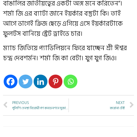
বাঙালির জাতীয়ত্বের একটা অঙ্গ মনে করিতেন”।
শর্মা জি এর ব্যাটা জানে ইয়র্কার বস্তুটা কি। তাই
আগে ভাগেই ক্রিজ ছেড়ে এগিয়ে এসে ইয়র্কারটাকে
ফুলটস বানিয়ে স্ট্রেট ড্রাইভে চার।
ম্যাচ জিতিয়ে প্যাভিলিয়নে ফিরে যাচ্ছেন শ্রী ঈশ্বর
চন্দ্র দেবশর্মন। শর্মা জি কা বেটা। যুগ যুগ জিও।
PREVIOUS
NEXT
পুলিশি হেনস্থা বিরোধী গণ কনভেনশনে সুজাত ভদ্র
করোনা টেস্ট