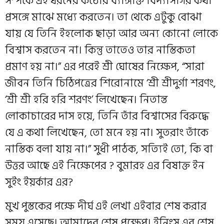
সম্পর্কে এই ধরনের কঠোর ব্যাঙ্গক্তি বিদ্যাসাগর কথা
প্রসঙ্গে মাঝে মধ্যে করতেন। তা থেকে এটুকু বোঝা
যায় যে তিনি ইহলোক ছাড়া আর অন্য কোনো লোকে
বিশ্বাস করতেন না। কিন্তু তাতেও তার নাস্তিকতা
প্রমাণ হয় না।” এর পরেই শ্রী ঘোষের নিক্ষেপ, “সারা
জীবন তিনি চিঠিপত্রের শিরোনামে ‘শ্রী শ্রীদুর্গা শরণং,
‘শ্রী শ্রী হরি হরি শরণং’ লিখেছেন। নিতান্ত
লোকাচারের দাস হয়ে, তিনি তাঁর বিশ্বাসের বিরুদ্ধে
যে এ কথা লিখেছেন, তো মনে হয় না। সুতরাং তাঁকে
নাস্তিক বলা যায় না।” সুধী পাঠক, সত্যিই তো, কি বা
উত্তর আছে এই নিক্ষেপের ? বুমারহ এর বিষাক্ত ইন
সুইং ইয়র্কার এর?
মুখ পুস্তকের পক্ষে দীর্ঘ এই লেখা এইবার শেষ করার
সময় এসেছে। আমাদের শেষ প্রক্ষেপ। ইনিংস এর শেষ