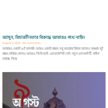
আসুন, বিচারহীনতার বিরুদ্ধে আবারও পথে নামি।
August 9, 2026
No Comments
আবারও একটা ৯ই আগস্ট। আরও একটা বছর। তবু অভয়ার বিচার আজও অধরা। দুই
বছর পেরিয়ে গেলেও আজও সি.বি.আই.-এর চার্জশিট নেই। নতুন এস.আই.টি. গঠিত
হয়েছে, কিন্তু