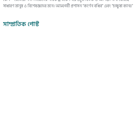
সাধারণ মানুষ ও বিশেষজ্ঞদের মনে। আত্মগর্বী প্রশাসন “কর্ণেন বধির” এবং “চক্ষুষা কানঃ”
সাম্প্রতিক পোস্ট