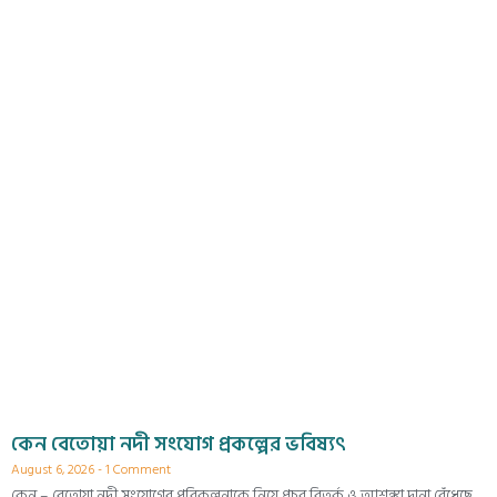
কেন বেতোয়া নদী সংযোগ প্রকল্পের ভবিষ্যৎ
August 6, 2026
1 Comment
কেন – বেতোয়া নদী সংযোগের পরিকল্পনাকে নিয়ে প্রচুর বিতর্ক ও আশঙ্কা দানা বেঁধেছে