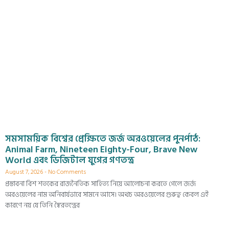
সমসাময়িক বিশ্বের প্রেক্ষিতে জর্জ অরওয়েলের পুনর্পাঠ:
Animal Farm, Nineteen Eighty-Four, Brave New
World এবং ডিজিটাল যুগের গণতন্ত্র
August 7, 2026
No Comments
প্রস্তাবনা বিশ শতকের রাজনৈতিক সাহিত্য নিয়ে আলোচনা করতে গেলে জর্জ
অরওয়েলের নাম অনিবার্যভাবে সামনে আসে। অথচ অরওয়েলের গুরুত্ব কেবল এই
কারণে নয় যে তিনি স্বৈরতন্ত্রের