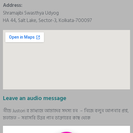
Address:
Shramajibi Swasthya Udyog
HA 44, Salt Lake, Sector-3, Kolkata-700097
Leave an audio message
নীচে Justori র মাধ্যমে আমাদের সদস্য হন – নিজে বলুন আপনার প্রশ্ন,
মতামত – সরাসরি উত্তর পান ডাক্তারের কাছ থেকে