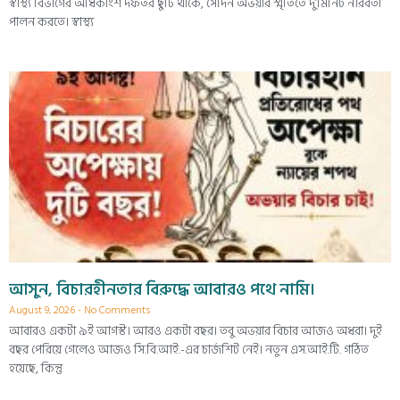
স্বাস্থ্য বিভাগের অধিকাংশ দফতর ছুটি থাকে, সেদিন অভয়ার স্মৃতিতে দু’মিনিট নীরবতা
পালন করতে। স্বাস্থ্য
আসুন, বিচারহীনতার বিরুদ্ধে আবারও পথে নামি।
August 9, 2026
No Comments
আবারও একটা ৯ই আগস্ট। আরও একটা বছর। তবু অভয়ার বিচার আজও অধরা। দুই
বছর পেরিয়ে গেলেও আজও সি.বি.আই.-এর চার্জশিট নেই। নতুন এস.আই.টি. গঠিত
হয়েছে, কিন্তু