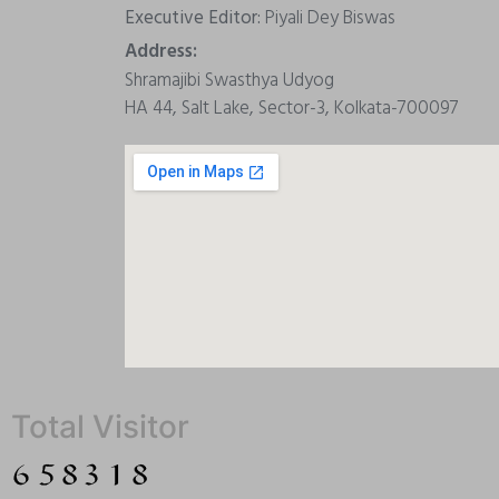
Executive Editor:
Piyali Dey Biswas
Address:
Shramajibi Swasthya Udyog
HA 44, Salt Lake, Sector-3, Kolkata-700097
Total Visitor