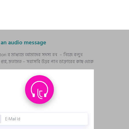
 an audio message
stori র মাধ্যমে আমাদের সদস্য হন – নিজে বলুন
রশ্ন, মতামত – সরাসরি উত্তর পান ডাক্তারের কাছ থেকে