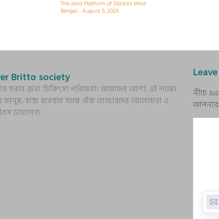
The Joint Platform of Doctors West
Bengal
August 5, 2026
Leave
er Britto society
্য আর সবার জন্য চিকিৎসা পরিষেবা। আমাদের আশা, এই লক্ষ্যে
নীচে Ju
র মানুষ, স্বাস্থ্য ব্যবস্থার সমস্ত স্টেক হোল্ডারদের আলোচনা ও
আপনার প্
ক্টরস ডায়ালগ।