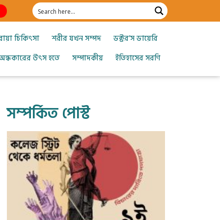
োয়া চিকিৎসা
শরীর যখন সম্পদ
ডক্টর’স ডায়েরি
অন্ধকারের উৎস হতে
সম্পাদকীয়
ইতিহাসের সরণি
সম্পর্কিত পোস্ট