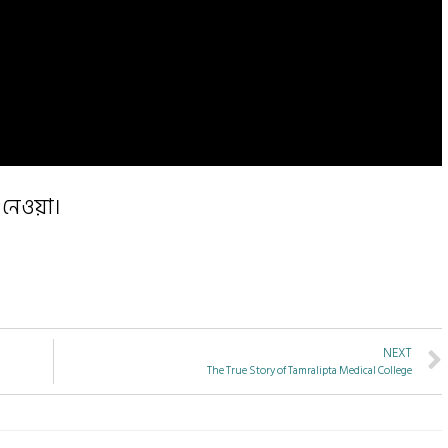
 নেওয়া।
NEXT
The True Story of Tamralipta Medical College