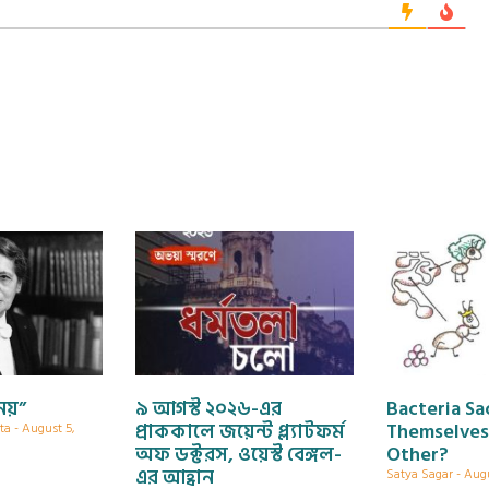
 নয়”
৯ আগস্ট ২০২৬-এর
Bacteria Sa
প্রাককালে জয়েন্ট প্ল্যাটফর্ম
Themselves
pta
August 5,
অফ ডক্টরস, ওয়েস্ট বেঙ্গল-
Other?
এর আহ্বান
Satya Sagar
Augu