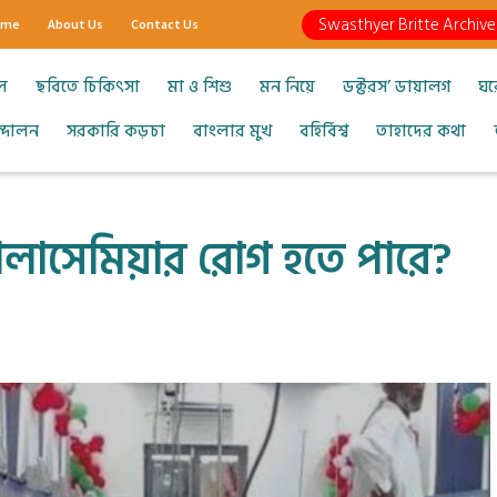
Swasthyer Britte Archive
ome
About Us
Contact Us
ল
ছবিতে চিকিৎসা
মা ও শিশু
মন নিয়ে
ডক্টরস’ ডায়ালগ
ঘর
আন্দোলন
সরকারি কড়চা
বাংলার মুখ
বহির্বিশ্ব
তাহাদের কথা
ালাসেমিয়ার রোগ হতে পারে?