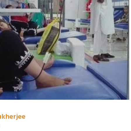
ukherjee
t