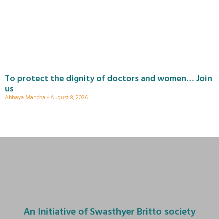
To protect the dignity of doctors and women… Join
us
Abhaya Mancha
August 8, 2026
An Initiative of Swasthyer Britto society