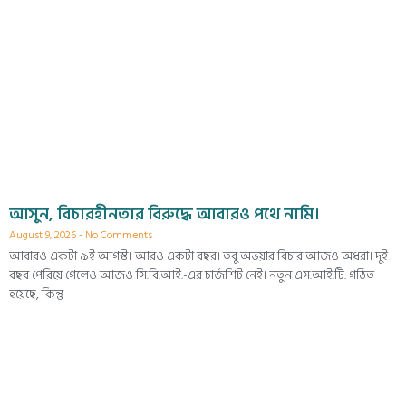
আসুন, বিচারহীনতার বিরুদ্ধে আবারও পথে নামি।
August 9, 2026
No Comments
আবারও একটা ৯ই আগস্ট। আরও একটা বছর। তবু অভয়ার বিচার আজও অধরা। দুই
বছর পেরিয়ে গেলেও আজও সি.বি.আই.-এর চার্জশিট নেই। নতুন এস.আই.টি. গঠিত
হয়েছে, কিন্তু