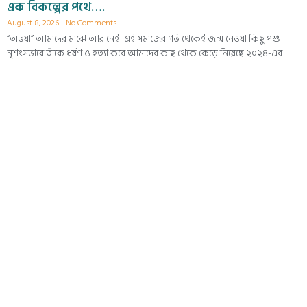
এক বিকল্পের পথে….
August 8, 2026
No Comments
“অভয়া” আমাদের মাঝে আর নেই। এই সমাজের গর্ভ থেকেই জন্ম নেওয়া কিছু পশু
নৃশংসভাবে তাঁকে ধর্ষণ ও হত্যা করে আমাদের কাছ থেকে কেড়ে নিয়েছে ২০২৪-এর