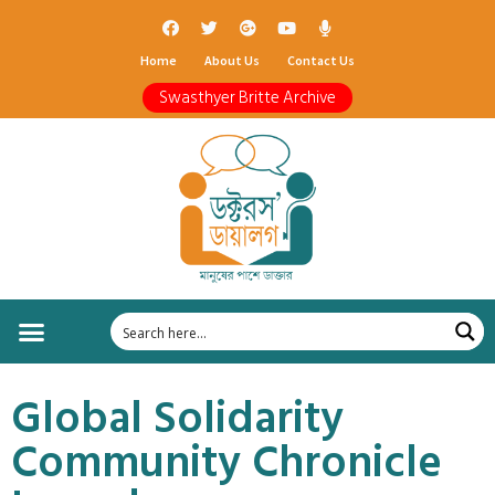
Home
About Us
Contact Us
Swasthyer Britte Archive
Global Solidarity
Community Chronicle