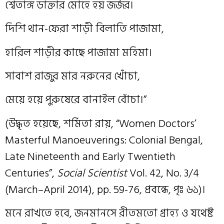
শ্বেতাঙ্গ ডাক্তার মোহে হয় জর্জর।
দিশি থান-ফেরা শাড়ী বিলাতি পাজামা,
হারিল শাড়ীর কাছে পাজামা মহিমা।
সাবাশ রাজুর মার নরুনের খোঁচা,
মেয়ে হয়ে পুরুষেরে বানাইল বোঁচা।”
(উদ্ধৃত হয়েছে, শর্মিতা রায়, “Women Doctors’
Masterful Manoeuverings: Colonial Bengal,
Late Nineteenth and Early Twentieth
Centuries”,
Social Scientist
Vol. 42, No. 3/4
(March–April 2014), pp. 59-76, প্রবন্ধে, পৃঃ ৬১)।
মনে রাখতে হবে, জনমানসে রীতমতো গ্রাহ্য ও যথেষ্ট