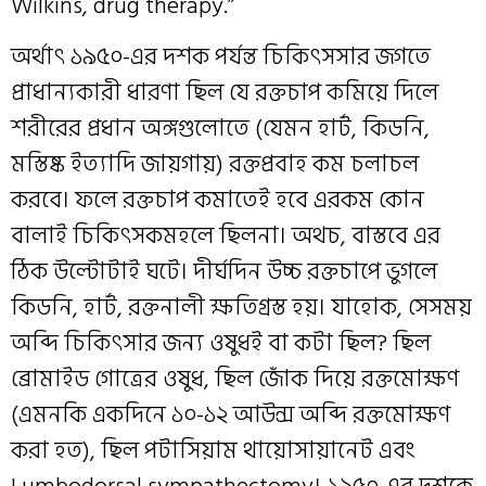
Wilkins, drug therapy.”
অর্থাৎ ১৯৫০-এর দশক পর্যন্ত চিকিৎসসার জগতে
প্রাধান্যকারী ধারণা ছিল যে রক্তচাপ কমিয়ে দিলে
শরীরের প্রধান অঙ্গগুলোতে (যেমন হার্ট, কিডনি,
মস্তিষ্ক ইত্যাদি জায়গায়) রক্তপ্রবাহ কম চলাচল
করবে। ফলে রক্তচাপ কমাতেই হবে এরকম কোন
বালাই চিকিৎসকমহলে ছিলনা। অথচ, বাস্তবে এর
ঠিক উল্টোটাই ঘটে। দীর্ঘদিন উচ্চ রক্তচাপে ভুগলে
কিডনি, হার্ট, রক্তনালী ক্ষতিগ্রস্ত হয়। যাহোক, সেসময়
অব্দি চিকিৎসার জন্য ওষুধই বা কটা ছিল? ছিল
ব্রোমাইড গোত্রের ওষুধ, ছিল জোঁক দিয়ে রক্তমোক্ষণ
(এমনকি একদিনে ১০-১২ আউন্স অব্দি রক্তমোক্ষণ
করা হত), ছিল পটাসিয়াম থায়োসায়ানেট এবং