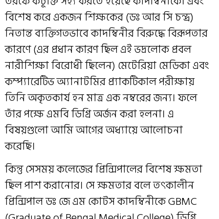
তরফে কটূক্তি সহ্য করতে হয়েছে কাদম্বিনীকে। এবং
বিশেষ করে একজন শিক্ষকের (ডঃ আর সি চন্দ্র)
নিতান্ত ব্যক্তিগতভাবে কাদম্বিনীর বিরুদ্ধে বিরূপতার
কারণে (এর প্রধান কারণ ছিল এই ভদ্রলোক প্রবল
নারীশিক্ষা বিরোধী ছিলেন) মেটেরিয়া মেডিকা এবং
কম্প্যারেটিভ অ্যানাটমির প্র্যাকটিকাল পরীক্ষায়
তিনি অকৃতকার্য হন মাত্র এক নম্বরের জন্য। ফলে
তাঁর পক্ষে এমবি ডিগ্রি অর্জন করা হলনা। এ
বিষয়গুলো আমি আগের অধ্যায়ে আলোচনা
করেছি।
কিন্তু সেসময় কলেজের প্রিন্সিপালের বিশেষ ক্ষমতা
ছিল পাশ করানোর। সে ক্ষমতার বলে তৎকালীন
প্রিন্সিপাল ডঃ জে এম কোটস কাদম্বিনীকে GBMC
(Graduate of Bengal Medical College) ডিগ্রি