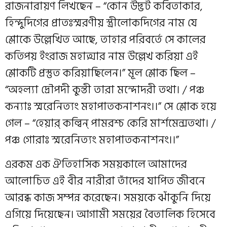
রাজনারায়ণ লিখছেন – “কোন উদ্ভট কবিতাকার,
হিন্দুদিগের প্রাতঃস্মরণীয় স্ত্রীলোকদিগের নাম যে
শ্লোকে উল্লেখিত আছে, তাহার পরিবর্তে সে কালের
কতিপয় ইংরাজ মহাত্মার নাম উল্লেখ করিয়া এই
শ্লোকটি প্রস্তুত করিয়াছিলেন।” মূল শ্লোক ছিল –
“অহল্যা দ্রৌপদী কুন্তী তারা মন্দোদরী তথা। / পঞ্চ
কন্যাঃ স্মরেনিত্যং মহাপাতকনাশনং।।” সে শ্লোক হয়ে
গেল – “হেয়ার্ কল্বিন্ পামরশ্চ কেরি মার্শমেন্সতথা। /
পঞ্চ গোরাঃ স্মরেনিত্যং মহাপাতকনাশনং।।”
এরকম এক ঐতিহাসিক সময়কালে আমাদের
আলোচিত এই বীর নারীরা তাঁদের যাপিত জীবনে
আরব্ধ কাজ সম্পন্ন করেছেন। সময়কে ঝাঁকুনি দিয়ে
এগিয়ে দিয়েছেন। আগামী সময়ের বৈতালিক হিসেবে