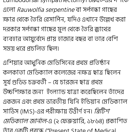
Lumbodorsal sympathectomy। ১৯৫০-এর দশকে
এলো
Rauwolfia serpentine
বা সর্পগন্ধা গাছের
ক্ষার থেকে তৈরি রেসার্পিন, যদিও এখানে উল্লেখ করা
দরকার সর্পগন্ধা গাছের মূল থেকে তৈরি ক্কাথের
ব্যবহার আয়ুর্বেদে প্রায় হাজার বছর বা তার বেশি
সময় ধরে প্রচলিত ছিল।
এশিয়ার আধুনিক মেডিসিনের প্রথম প্রতিষ্ঠান
কলকাতা মেডিক্যাল কলেজের নক্ষত্র ছাত্র ছিলেন
সূর্য গুডিভ চক্রবর্তী – যে চারজন ছাত্র প্রথম
উচ্চশিক্ষার জন্য ইংল্যান্ড যাত্রা করেছিলেন তাঁদের
একজন এবং প্রথম ভারতীয় যিনি ইন্ডিয়ান মেডিক্যাল
সার্ভিস (IMS)-এর পরীক্ষায় উত্তীর্ণ হন।
ব্রিটিশ
মেডিক্যাল জার্নাল
-এ (২ ফেব্রুয়ারি, ১৮৬৪) প্রকাশিত
তাঁর একটি প্রবন্ধে (“Present State of Medical