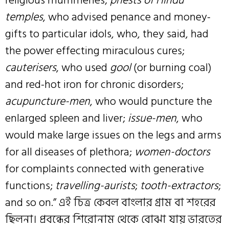
religious mummeries;
priests of Hindu
temples
, who advised penance and money-
gifts to particular idols, who, they said, had
the power effecting miraculous cures;
cauterisers
, who used
gool
(or burning coal)
and red-hot iron for chronic disorders;
acupuncture-men
, who would puncture the
enlarged spleen and liver;
issue-men
, who
would make large issues on the legs and arms
for all diseases of plethora;
women-doctors
for complaints connected with generative
functions;
travelling-aurists
;
tooth-extractors
;
and so on.” এই চিত্র কেবল বাংলার গ্রাম বা শহরের
ছিলনা। প্রবন্ধের শিরোনাম থেকে বোঝা যায় ভারতের