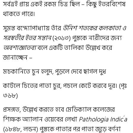
সর্বত্রই প্রায় একই রকম চিত্র ছিল – কিছু ইতরবিশেষ
থাকতে পারে।
সুমন্ত বন্দ্যোপাধ্যায় তাঁর
উনিশ শতকের কলকাতা ও
সরস্বতীর ইতর সন্তান
(২০১৩) পুস্তকে নারীদের জন্য
অবশ্যজ্ঞাতব্য
বলে একটি তালিকা উল্লেখ করে
জানাচ্ছেন –
মচকানিতে চুন হলুদ, পুড়লে দেবে ছাগল দুধ
কাটলে চিতের পাতা চুর, পচলে কেটে করবে দূর। (পৃঃ
৩৬৮)
প্রসঙ্গত, উল্লেখ করতে হবে মেডিক্যাল কলেজের
’
শিক্ষক অ্যালান ওয়েবের লেখা
Pathologia Indic
a
(১৮৪৮, লন্ডন) পুস্তকে পাতার পর পাতা জুড়ে বর্ণনা