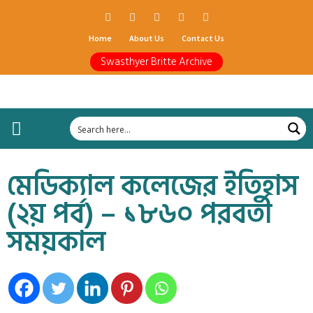
Home
About Us
Contact Us
Swasthyer Britte Archive
মেডিক্যাল কলেজের ইতিহাস
(২য় পর্ব) – ১৮৬০ পরবর্তী
সময়কাল