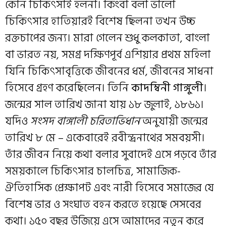
কোন চিকিৎসাই হলনা। কিংবা বলা ভালো
চিকিৎসার হাতিয়ারই বিশেষ ছিলনা তখন উচ্চ
রক্তচাপের জন্য। মারা গেলেন শুধু কলকাতা, বাংলা
বা ভারত নয়, সমগ্র দক্ষিণপূর্ব এশিয়ার প্রথম মহিলা
যিনি চিকিৎসাবৃত্তিকে জীবনের ধর্ম, জীবনের সাধনা
হিসেবে গ্রহণ করেছিলেন। তিনি
কাদম্বিনী গাঙ্গুলী
।
জন্মের সাল তারিখ জানা যায় ১৮ জুলাই, ১৮৬১।
যদিও
সংসদ বাঙ্গালী চরিতাভিধান
অনুযায়ী জন্মের
তারিখ ৮ মে – একেবারেই রবীন্দ্রনাথের সমবয়সী।
তাঁর জীবন নিয়ে কথা বলার সুবাদেই এসে পড়বে তাঁর
সময়কালে চিকিৎসার চালচিত্র, সামাজিক-
ঐতিহাসিক প্রেক্ষাপট এবং নারী হিসেবে সমাজের যে
বিশেষ ভার ও সংঘাত বহন করতে হয়েছে সেসবের
কথা। ১৫০ বছর উজিয়ে এসে আমাদের নতুন করে