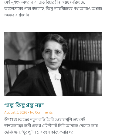
সেই নৃশংস অপরাধ আজও বিচারহীন। সময় পেরিয়েছে,
ক্যালেন্ডারের পাতা বদলেছে, কিন্তু ন্যায়বিচারের পথ আজও অধরা।
তদন্তভার গ্রহণের
“গল্প কিন্তু গল্প নয়”
August 5, 2026
No Comments
উপস্বাস্থ্য কেন্দ্রের নতুন বাড়ি তৈরি হওয়ায় খুশি হয়ে সেই
স্বাস্থ্যকেন্দ্রের কর্মী হেলথ এসিস্ট্যান্ট দিদি আমাকে মেসেজ করে
জানাচ্ছেন, “খুব খুশি। এত বছর কাজ করার পর