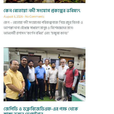
কেন বেতোয়া নদী সংযোগ প্রকল্পের ভবিষ্যৎ
August 6, 2026
No Comments
কেন – বেতোয়া নদী সংযোগের পরিকল্পনাকে নিয়ে প্রচুর বিতর্ক ও
আশঙ্কা দানা বেঁধেছে সাধারণ মানুষ ও বিশেষজ্ঞদের মনে।
আত্মগর্বী প্রশাসন “কর্ণেন বধির” এবং “চক্ষুষা কানঃ”
জেপিডি ও ডব্লুবিজেডিএফ-এর পক্ষ থেকে