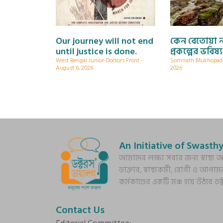
Our journey will not end
কেন বেতোয়া 
until justice is done.
প্রকল্পের ভবিষ্
West Bengal Junior Doctors Front
Somnath Mukhopa
August 6, 2026
2026
An Initiative of Swasthy
আমাদের লক্ষ্য সবার জন্য স্বাস্থ
ডাক্তার, স্বাস্থ্যকর্মী, রোগী ও আপাম
কর্মকাণ্ডের একটি মঞ্চ হয়ে উঠবে ড
Contact Us