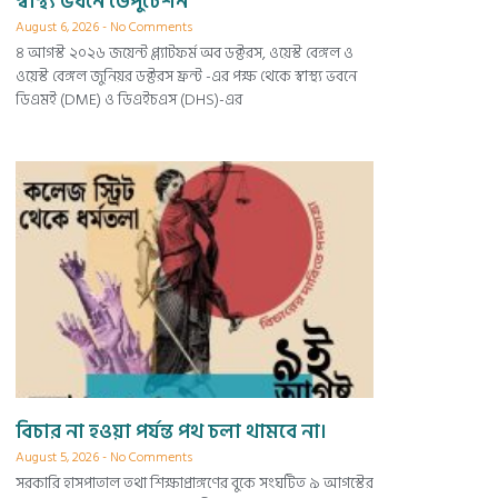
স্বাস্থ্য ভবনে ডেপুটেশন
August 6, 2026
No Comments
৪ আগস্ট ২০২৬ জয়েন্ট প্ল্যাটফর্ম অব ডক্টরস, ওয়েস্ট বেঙ্গল ও
ওয়েস্ট বেঙ্গল জুনিয়র ডক্টরস ফ্রন্ট -এর পক্ষ থেকে স্বাস্থ্য ভবনে
ডিএমই (DME) ও ডিএইচএস (DHS)-এর
বিচার না হওয়া পর্যন্ত পথ চলা থামবে না।
August 5, 2026
No Comments
সরকারি হাসপাতাল তথা শিক্ষাপ্রাঙ্গণের বুকে সংঘটিত ৯ আগস্টের