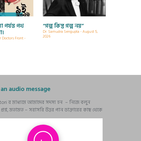
া পর্যন্ত পথ
“গল্প কিন্তু গল্প নয়”
া।
Dr. Samudra Sengupta
August 5,
2026
r Doctors Front
 an audio message
stori র মাধ্যমে আমাদের সদস্য হন – নিজে বলুন
রশ্ন, মতামত – সরাসরি উত্তর পান ডাক্তারের কাছ থেকে