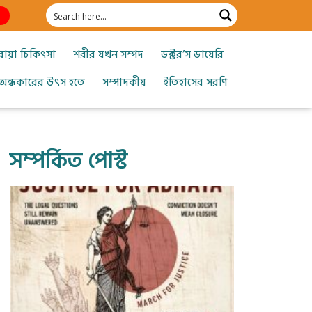
োয়া চিকিৎসা
শরীর যখন সম্পদ
ডক্টর’স ডায়েরি
অন্ধকারের উৎস হতে
সম্পাদকীয়
ইতিহাসের সরণি
সম্পর্কিত পোস্ট