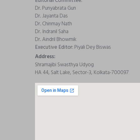
Editorial Committee:
Dr. Punyabrata Gun
Dr. Jayanta Das
Dr. Chinmay Nath
Dr. Indranil Saha
Dr. Aindril Bhowmik
Executive Editor:
Piyali Dey Biswas
Address:
Shramajibi Swasthya Udyog
HA 44, Salt Lake, Sector-3, Kolkata-700097