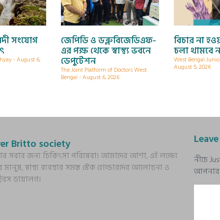
নদী সংযোগ
জেপিডি ও ডব্লুবিজেডিএফ-
বিচার না হওয়
যৎ
এর পক্ষ থেকে স্বাস্থ্য ভবনে
চলা থামবে ন
ডেপুটেশন
dhyay
August 6,
West Bengal Junio
August 5, 2026
The Joint Platform of Doctors West
Bengal
August 6, 2026
Leave
er Britto society
্য আর সবার জন্য চিকিৎসা পরিষেবা। আমাদের আশা, এই লক্ষ্যে
নীচে Ju
র মানুষ, স্বাস্থ্য ব্যবস্থার সমস্ত স্টেক হোল্ডারদের আলোচনা ও
আপনার প্
ক্টরস ডায়ালগ।