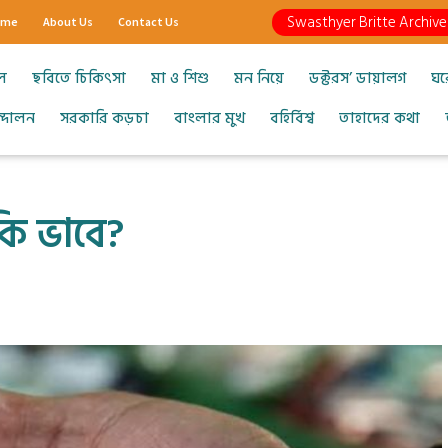
Swasthyer Britte Archive
ome
About Us
Contact Us
ল
ছবিতে চিকিৎসা
মা ও শিশু
মন নিয়ে
ডক্টরস’ ডায়ালগ
ঘর
আন্দোলন
সরকারি কড়চা
বাংলার মুখ
বহির্বিশ্ব
তাহাদের কথা
কি ভাবে?