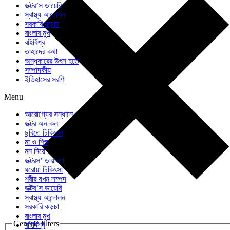
ডক্টর’স ডায়েরি
স্বাস্থ্য আন্দোলন
সরকারি কড়চা
বাংলার মুখ
বহির্বিশ্ব
তাহাদের কথা
অন্ধকারের উৎস হতে
সম্পাদকীয়
ইতিহাসের সরণি
Menu
আরোগ্যের সন্ধানে
ডক্টর অন কল
ছবিতে চিকিৎসা
মা ও শিশু
মন নিয়ে
ডক্টরস’ ডায়ালগ
ঘরোয়া চিকিৎসা
শরীর যখন সম্পদ
ডক্টর’স ডায়েরি
স্বাস্থ্য আন্দোলন
সরকারি কড়চা
বাংলার মুখ
Generic filters
বহির্বিশ্ব