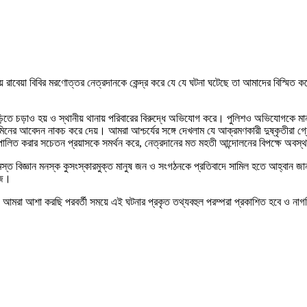
রাবেয়া বিবির মরণোত্তর নেত্রদানকে কেন্দ্র করে যে যে ঘটনা ঘটেছে তা আমাদের বিস্মিত করেছ
াড়িতে চড়াও হয় ও স্থানীয় থানায় পরিবারের বিরুদ্ধে অভিযোগ করে। পুলিশও অভিযোগকে ম
িনের আবেদন নাকচ করে দেয়। আমরা আশ্চর্যের সঙ্গে দেখলাম যে আক্রমণকারী দুষ্কৃতীরা 
পালিত করার সচেতন প্রয়াসকে সমর্থন করে, নেত্রদানের মত মহতী আন্দোলনের বিপক্ষে অবস্থা
মরা সমস্ত বিজ্ঞান মনস্ক কুসংস্কারমুক্ত মানুষ জন ও সংগঠনকে প্রতিবাদে সামিল হতে আহ্বান
াজ।
ে ‌। আমরা আশা করছি পরবর্তী সময়ে এই ঘটনার প্রকৃত তথ্যবহুল পরম্পরা প্রকাশিত হবে ও না