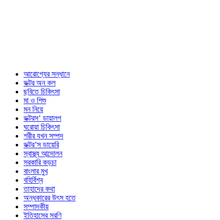
আরোগ্যের সন্ধানে
ডক্টর অন কল
ছবিতে চিকিৎসা
মা ও শিশু
মন নিয়ে
ডক্টরস’ ডায়ালগ
ঘরোয়া চিকিৎসা
শরীর যখন সম্পদ
ডক্টর’স ডায়েরি
স্বাস্থ্য আন্দোলন
সরকারি কড়চা
বাংলার মুখ
বহির্বিশ্ব
তাহাদের কথা
অন্ধকারের উৎস হতে
সম্পাদকীয়
ইতিহাসের সরণি