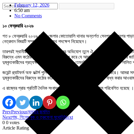
February 12, 2026
6:50 am
No Comments
১০ ফেব্রুয়ারি ২০২৬
গত ৮ ফেব্রুয়ারি ২০২৬ নদীয়া জেলার কোতোয়ালি থানার অন্তর্গত সেনপুর শ্যামনগর পাড়ায় 
নেত্রদান বিষয়টি সম্পূর্ণ করতে যথাযথ পদক্ষেপ নিয়েছেন।
তারপরই স্থানীয় কিছু দুষ্কৃতীরা অঙ্গ বিক্রির অভিযোগ তুলে ঐ শোকসন্তপ্ত পরিবারের ব
বিরুদ্ধে এমন কঠোর ধারায় অভিযোগ নথিভুক্ত করে যে আদালত প্রাথমিক ভাবে তাদের জাম
দুষ্কৃতকারীদের প্রত্যক্ষ সমর্থন ও উৎসাহ যোগায় তেমনই অন্যদিকে কুসংস্কারকে লালিত 
জয়েন্ট প্ল্যাটফর্ম অফ ডক্টর্স পুলিশ প্রশাসনের এই ভূমিকাকে নিন্দা করে, ঘৃণা করে। আ
দুষ্কৃতকারীদের বিরুদ্ধে কঠোর কঠিন ব্যবস্থা নেওয়ার জন্য প্রশাসনকে বাধ্য করার আওয়
এ রাজ্যের প্রায় প্রতিটি দৈনিক সংবাদপত্রে বিষয়টি বিভিন্ন শিরোনামে পরিবেশিত হয়েছ
Prev
Previous
অভয়ার জন্মদিন
Next
গাছ, গিনেস বুক ও ত্রুফেনা মুথোনি
Next
0
0
votes
Article Rating