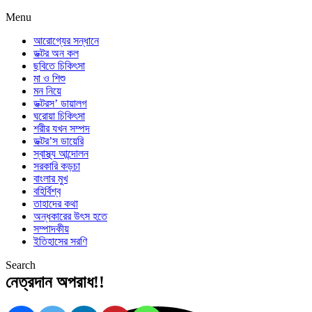
Menu
আরোগ্যের সন্ধানে
ডক্টর অন কল
ছবিতে চিকিৎসা
মা ও শিশু
মন নিয়ে
ডক্টরস’ ডায়ালগ
ঘরোয়া চিকিৎসা
শরীর যখন সম্পদ
ডক্টর’স ডায়েরি
স্বাস্থ্য আন্দোলন
সরকারি কড়চা
বাংলার মুখ
বহির্বিশ্ব
তাহাদের কথা
অন্ধকারের উৎস হতে
সম্পাদকীয়
ইতিহাসের সরণি
Search
নেত্রদান অপরাধ!!