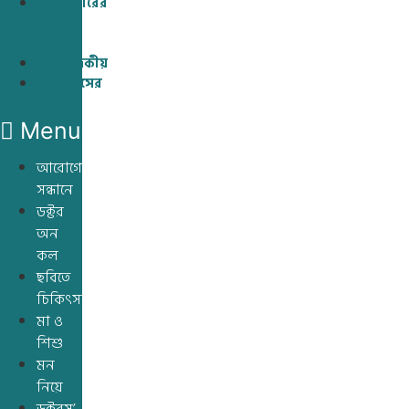
অন্ধকারের
উৎস
হতে
সম্পাদকীয়
ইতিহাসের
সরণি
Menu
আরোগ্যের
সন্ধানে
ডক্টর
অন
কল
ছবিতে
চিকিৎসা
মা ও
শিশু
মন
নিয়ে