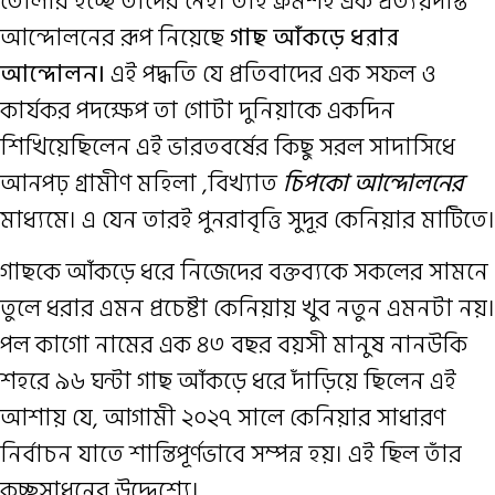
তোলার ইচ্ছে তাঁদের নেই। তাই ক্রমশই এক প্রত্যয়দীপ্ত
আন্দোলনের রূপ নিয়েছে
গাছ আঁকড়ে ধরার
আন্দোলন।
এই পদ্ধতি যে প্রতিবাদের এক সফল ও
কার্যকর পদক্ষেপ তা গোটা দুনিয়াকে একদিন
শিখিয়েছিলেন এই ভারতবর্ষের কিছু সরল সাদাসিধে
আনপঢ় গ্রামীণ মহিলা ,বিখ্যাত
চিপকো আন্দোলনের
মাধ্যমে। এ যেন তার‌ই পুনরাবৃত্তি সুদূর কেনিয়ার মাটিতে।
গাছকে আঁকড়ে ধরে নিজেদের বক্তব্যকে সকলের সামনে
তুলে ধরার এমন প্রচেষ্টা কেনিয়ায় খুব নতুন এমনটা নয়।
পল কাগো নামের এক ৪৩ বছর বয়সী মানুষ নান‌উকি
শহরে ৯৬ ঘন্টা গাছ আঁকড়ে ধরে দাঁড়িয়ে ছিলেন এই
আশায় যে, আগামী ২০২৭ সালে কেনিয়ার সাধারণ
নির্বাচন যাতে শান্তিপূর্ণভাবে সম্পন্ন হয়। এই ছিল তাঁর
কৃচ্ছসাধনের উদ্দেশ্যে।