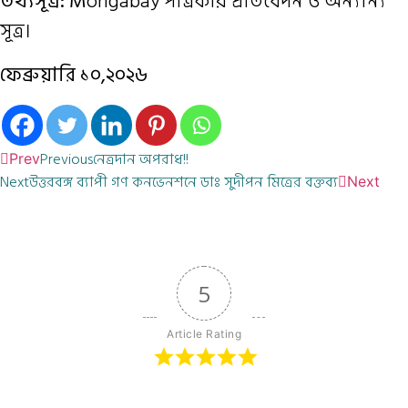
তথ্যসূত্র:
M
ongabay পত্রিকার প্রতিবেদন ও অন্যান্য
সূত্র।
ফেব্রুয়ারি ১০,২০২৬
Previous
নেত্রদান অপরাধ!!
Prev
Next
উত্তরবঙ্গ ব্যাপী গণ কনভেনশনে ডাঃ সুদীপন মিত্রের বক্তব্য
Next
5
Article Rating