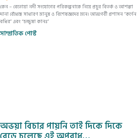
কেন – বেতোয়া নদী সংযোগের পরিকল্পনাকে নিয়ে প্রচুর বিতর্ক ও আশঙ্কা
দানা বেঁধেছে সাধারণ মানুষ ও বিশেষজ্ঞদের মনে। আত্মগর্বী প্রশাসন “কর্ণেন
বধির” এবং “চক্ষুষা কানঃ”
সাম্প্রতিক পোস্ট
অভয়া বিচার পায়নি তাই দিকে দিকে
বেড়ে চলেছে এই অপরাধ…