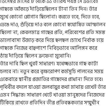
ডিসেম্বর মাসের ৮ থেকে ১১ তারিখ পর্যন্ত সে এভাবেই
গাছকে আঁকড়ে দাঁড়িয়েছিলেন টানা তিন দিন। তাঁর
মুখে কোনো শ্লোগান ছিলোনা। করতে হবে, দিতে হবে,
ভেঙে দাও, গুঁড়িয়ে দাও বলে কোনো স্বঘোষিত আস্ফালন
ছিলো না, কেবলমাত্র গাছের প্রতি, পরিবেশের প্রতি সমস্ত
ভালোবাসা উজাড় করে দিয়ে ছলছল চোখে নির্বাক হয়ে
গাছকে নিজের বাহুপাশে নিবিড়ভাবে আলিঙ্গন করে
ঠায় দাঁড়িয়ে ছিলেন ত্রুফেনা মুথোনি।
তাঁর দাবি ছিল খুবই সাধারণ। যথেচ্ছভাবে গাছ কাটা
চলবে না। নতুন করে বৃক্ষরোপণ কর্মসূচি পালনের সময়
একেবারে স্থানীয় প্রজাতির গাছেদের প্রাধান্য দিতে হবে।
পৃথিবীর বদলে যাওয়া জলবায়ুর কথা মাথায় রেখেই তাঁর
এমন সিদ্ধান্ত। সাধারণ খেটে খাওয়া মানুষদের নিজেদের
টিকিয়ে রাখতে প্রতিদিন তীব্র প্রতিবন্ধকতার সম্মুখীন