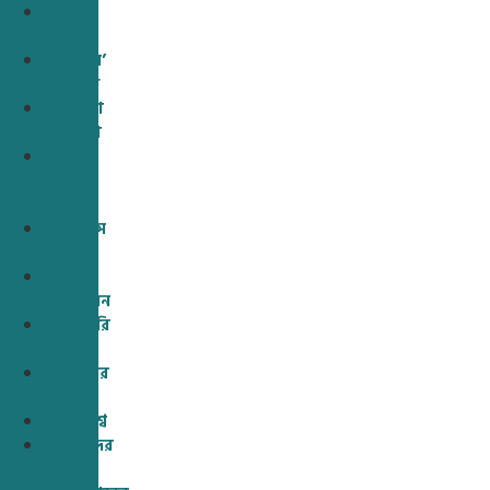
মন
নিয়ে
ডক্টরস’
ডায়ালগ
ঘরোয়া
চিকিৎসা
শরীর
যখন
সম্পদ
ডক্টর’স
ডায়েরি
স্বাস্থ্য
আন্দোলন
সরকারি
কড়চা
বাংলার
মুখ
বহির্বিশ্ব
তাহাদের
কথা