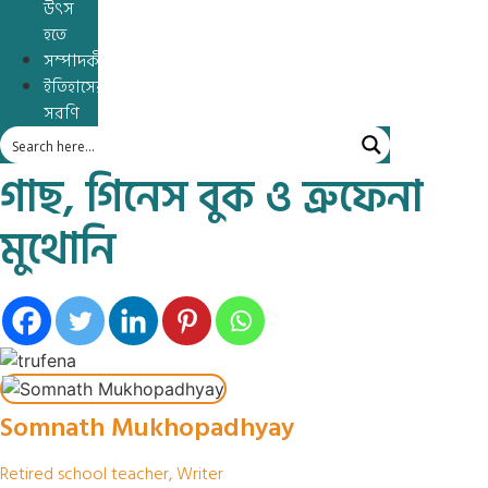
উৎস
হতে
সম্পাদকীয়
ইতিহাসের
সরণি
গাছ, গিনেস বুক ও ত্রুফেনা
মুথোনি
Somnath Mukhopadhyay
Retired school teacher, Writer