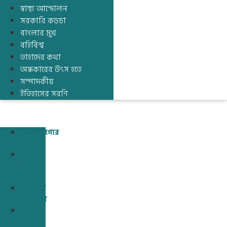
স্বাস্থ্য আন্দোলন
সরকারি কড়চা
বাংলার মুখ
বহির্বিশ্ব
তাহাদের কথা
অন্ধকারের উৎস হতে
সম্পাদকীয়
ইতিহাসের সরণি
আরোগ্যের
সন্ধানে
ডক্টর
অন
কল
ছবিতে
চিকিৎসা
মা ও
শিশু