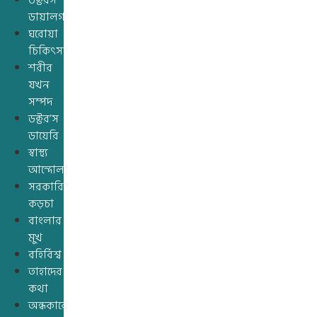
ডক্টরস’
ডায়ালগ
ঘরোয়া
চিকিৎসা
শরীর
যখন
সম্পদ
ডক্টর’স
ডায়েরি
স্বাস্থ্য
আন্দোলন
সরকারি
কড়চা
বাংলার
মুখ
বহির্বিশ্ব
তাহাদের
কথা
অন্ধকারের