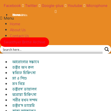
Skip
Facebook
Twitter
Google-plus
Youtube
Microphone
to
content
Home
About Us
Contact Us
Menu
Home
About Us
Contact Us
Swasthyer Britte Archive
আরোগ্যের সন্ধানে
ডক্টর অন কল
ছবিতে চিকিৎসা
মা ও শিশু
মন নিয়ে
ডক্টরস’ ডায়ালগ
ঘরোয়া চিকিৎসা
শরীর যখন সম্পদ
ডক্টর’স ডায়েরি