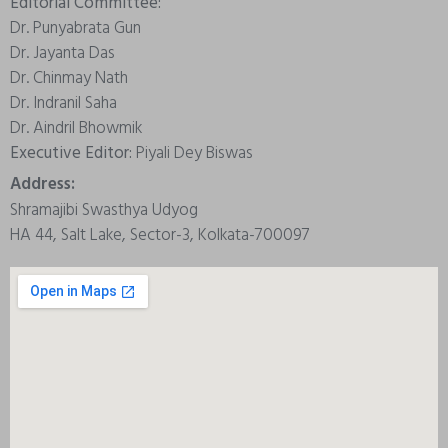
Editorial Committee:
Dr. Punyabrata Gun
Dr. Jayanta Das
Dr. Chinmay Nath
Dr. Indranil Saha
Dr. Aindril Bhowmik
Executive Editor:
Piyali Dey Biswas
Address:
Shramajibi Swasthya Udyog
HA 44, Salt Lake, Sector-3, Kolkata-700097