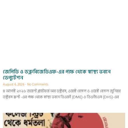
জেপিডি ও ডব্লুবিজেডিএফ-এর পক্ষ থেকে স্বাস্থ্য ভবনে
ডেপুটেশন
August 6, 2026
No Comments
৪ আগস্ট ২০২৬ জয়েন্ট প্ল্যাটফর্ম অব ডক্টরস, ওয়েস্ট বেঙ্গল ও ওয়েস্ট বেঙ্গল জুনিয়র
ডক্টরস ফ্রন্ট -এর পক্ষ থেকে স্বাস্থ্য ভবনে ডিএমই (DME) ও ডিএইচএস (DHS)-এর