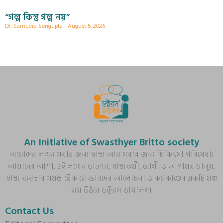
“গল্প কিন্তু গল্প নয়”
Dr. Samudra Sengupta
August 5, 2026
An Initiative of Swasthyer Britto society
আমাদের লক্ষ্য সবার জন্য স্বাস্থ্য আর সবার জন্য চিকিৎসা পরিষেবা।
আমাদের আশা, এই লক্ষ্যে ডাক্তার, স্বাস্থ্যকর্মী, রোগী ও আপামর মানুষ,
স্বাস্থ্য ব্যবস্থার সমস্ত স্টেক হোল্ডারদের আলোচনা ও কর্মকাণ্ডের একটি মঞ্চ
হয়ে উঠবে ডক্টরস ডায়ালগ।
Contact Us