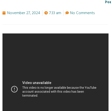
Pos
November 27, 2024
7:33 am
No Comments