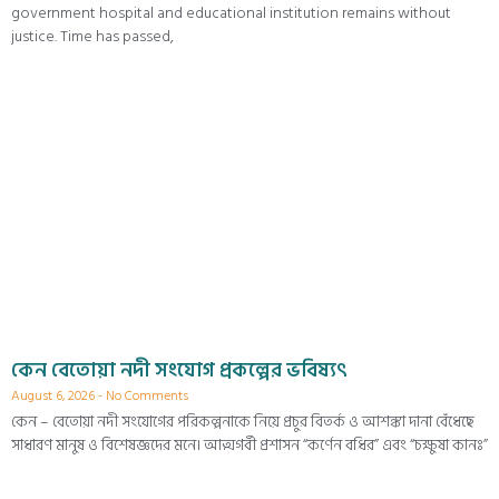
government hospital and educational institution remains without
justice. Time has passed,
কেন বেতোয়া নদী সংযোগ প্রকল্পের ভবিষ্যৎ
August 6, 2026
No Comments
কেন – বেতোয়া নদী সংযোগের পরিকল্পনাকে নিয়ে প্রচুর বিতর্ক ও আশঙ্কা দানা বেঁধেছে
সাধারণ মানুষ ও বিশেষজ্ঞদের মনে। আত্মগর্বী প্রশাসন “কর্ণেন বধির” এবং “চক্ষুষা কানঃ”