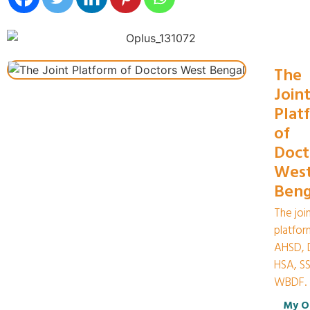
The
Join
Plat
of
Doct
Wes
Beng
The joi
platfor
AHSD, 
HSA, S
WBDF.
My O