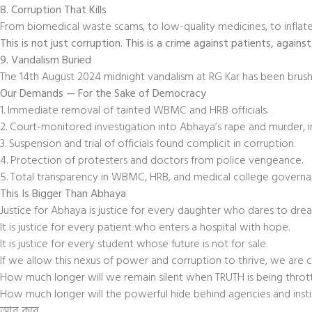
8. Corruption That Kills
From biomedical waste scams, to low-quality medicines, to inflate
This is not just corruption. This is a crime against patients, against 
9. Vandalism Buried
The 14th August 2024 midnight vandalism at RG Kar has been brushe
Our Demands — For the Sake of Democracy
1. Immediate removal of tainted WBMC and HRB officials.
2. Court-monitored investigation into Abhaya’s rape and murder, int
3. Suspension and trial of officials found complicit in corruption.
4. Protection of protesters and doctors from police vengeance.
5. Total transparency in WBMC, HRB, and medical college governa
This Is Bigger Than Abhaya
Justice for Abhaya is justice for every daughter who dares to dre
It is justice for every patient who enters a hospital with hope.
It is justice for every student whose future is not for sale.
If we allow this nexus of power and corruption to thrive, we are co
How much longer will we remain silent when TRUTH is being throt
How much longer will the powerful hide behind agencies and instit
আর কবে