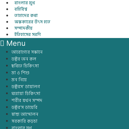
বাংলার মুখ
বহির্বিশ্ব
তাহাদের কথা
অন্ধকারের উৎস হতে
সম্পাদকীয়
ইতিহাসের সরণি
Menu
আরোগ্যের সন্ধানে
ডক্টর অন কল
ছবিতে চিকিৎসা
মা ও শিশু
মন নিয়ে
ডক্টরস’ ডায়ালগ
ঘরোয়া চিকিৎসা
শরীর যখন সম্পদ
ডক্টর’স ডায়েরি
স্বাস্থ্য আন্দোলন
সরকারি কড়চা
বাংলার মুখ