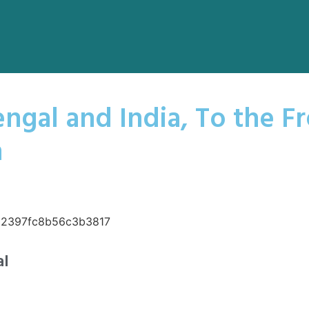
ngal and India, To the Fr
n
al