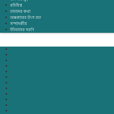
বহির্বিশ্ব
তাহাদের কথা
অন্ধকারের উৎস হতে
সম্পাদকীয়
ইতিহাসের সরণি
আরোগ্যের সন্ধানে
ডক্টর অন কল
ছবিতে চিকিৎসা
মা ও শিশু
মন নিয়ে
ডক্টরস’ ডায়ালগ
ঘরোয়া চিকিৎসা
শরীর যখন সম্পদ
ডক্টর’স ডায়েরি
স্বাস্থ্য আন্দোলন
সরকারি কড়চা
বাংলার মুখ