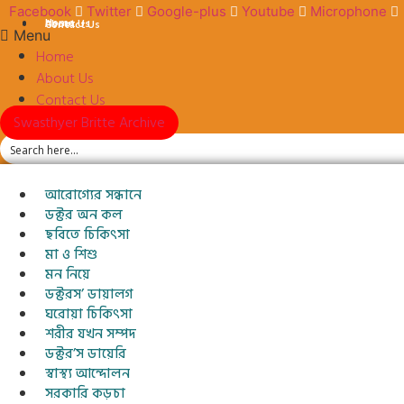
Skip
Facebook
Twitter
Google-plus
Youtube
Microphone
Home
About Us
Contact Us
to
Menu
content
Home
About Us
Contact Us
Swasthyer Britte Archive
আরোগ্যের সন্ধানে
ডক্টর অন কল
ছবিতে চিকিৎসা
মা ও শিশু
মন নিয়ে
ডক্টরস’ ডায়ালগ
ঘরোয়া চিকিৎসা
শরীর যখন সম্পদ
ডক্টর’স ডায়েরি
স্বাস্থ্য আন্দোলন
সরকারি কড়চা