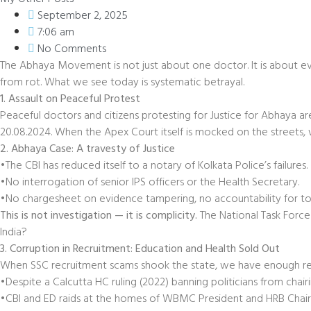
September 2, 2025
7:06 am
No Comments
The Abhaya Movement is not just about one doctor. It is about every
from rot. What we see today is systematic betrayal.
1. Assault on Peaceful Protest
Peaceful doctors and citizens protesting for Justice for Abhaya ar
20.08.2024. When the Apex Court itself is mocked on the streets,
2. Abhaya Case: A travesty of Justice
•The CBI has reduced itself to a notary of Kolkata Police’s failures.
•No interrogation of senior IPS officers or the Health Secretary.
•No chargesheet on evidence tampering, no accountability for top
This is not investigation — it is complicity.
The National Task Force 
India?
3. Corruption in Recruitment: Education and Health Sold Out
When SSC recruitment scams shook the state, we have enough rea
•Despite a Calcutta HC ruling (2022) banning politicians from chairi
•CBI and ED raids at the homes of WBMC President and HRB Chairm