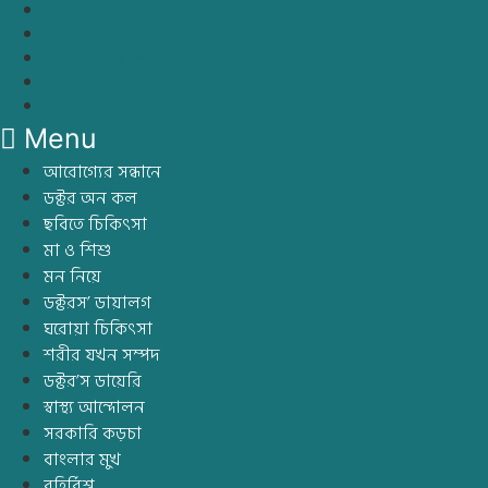
বহির্বিশ্ব
তাহাদের কথা
অন্ধকারের উৎস হতে
সম্পাদকীয়
ইতিহাসের সরণি
Menu
আরোগ্যের সন্ধানে
ডক্টর অন কল
ছবিতে চিকিৎসা
মা ও শিশু
মন নিয়ে
ডক্টরস’ ডায়ালগ
ঘরোয়া চিকিৎসা
শরীর যখন সম্পদ
ডক্টর’স ডায়েরি
স্বাস্থ্য আন্দোলন
সরকারি কড়চা
বাংলার মুখ
বহির্বিশ্ব