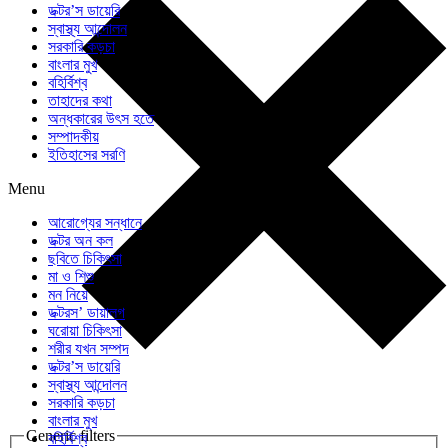
ডক্টর’স ডায়েরি
স্বাস্থ্য আন্দোলন
সরকারি কড়চা
বাংলার মুখ
বহির্বিশ্ব
তাহাদের কথা
অন্ধকারের উৎস হতে
সম্পাদকীয়
ইতিহাসের সরণি
Menu
আরোগ্যের সন্ধানে
ডক্টর অন কল
ছবিতে চিকিৎসা
মা ও শিশু
মন নিয়ে
ডক্টরস’ ডায়ালগ
ঘরোয়া চিকিৎসা
শরীর যখন সম্পদ
ডক্টর’স ডায়েরি
স্বাস্থ্য আন্দোলন
সরকারি কড়চা
বাংলার মুখ
Generic filters
বহির্বিশ্ব