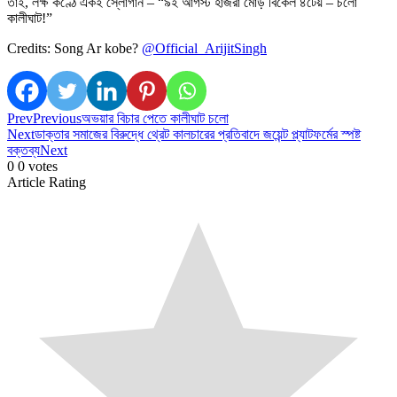
তাই, লক্ষ কণ্ঠে একই স্লোগান – “৯ই আগস্ট হাজরা মোড় বিকেল ৪টেয় – চলো
কালীঘাট!”
Credits: Song Ar kobe?
‪@Official_ArijitSingh‬
Prev
Previous
অভয়ার বিচার পেতে কালীঘাট চলো
Next
ডাক্তার সমাজের বিরুদ্ধে থ্রেট কালচারের প্রতিবাদে জয়েন্ট প্ল্যাটফর্মের স্পষ্ট
বক্তব্য
Next
0
0
votes
Article Rating