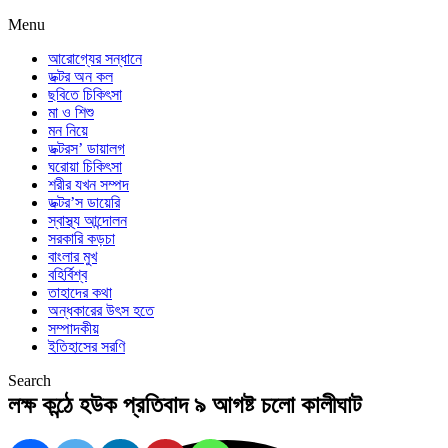
Menu
আরোগ্যের সন্ধানে
ডক্টর অন কল
ছবিতে চিকিৎসা
মা ও শিশু
মন নিয়ে
ডক্টরস’ ডায়ালগ
ঘরোয়া চিকিৎসা
শরীর যখন সম্পদ
ডক্টর’স ডায়েরি
স্বাস্থ্য আন্দোলন
সরকারি কড়চা
বাংলার মুখ
বহির্বিশ্ব
তাহাদের কথা
অন্ধকারের উৎস হতে
সম্পাদকীয়
ইতিহাসের সরণি
Search
লক্ষ কন্ঠে হউক প্রতিবাদ ৯ আগষ্ট চলো কালীঘাট