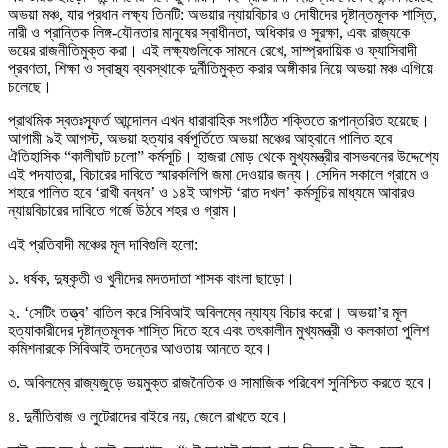
অভয়া মঞ্চ, যার প্রধান লক্ষ্য তিনটি: অভয়ার ন্যায়বিচার ও দোষীদের দৃষ্টান্তমূলক শাস্তি,
নারী ও প্রান্তিক লিঙ্গ-যৌনতার মানুষের স্বাধীনতা, অধিকার ও সুরক্ষা, এবং রাজ্যকে
ভয়ের রাজনীতিমুক্ত করা। এই লক্ষ্যগুলিকে সামনে রেখে, সাম্প্রদায়িক ও ফ্যাসিবাদী
প্রবণতা, শিক্ষা ও স্বাস্থ্য ব্যবস্থাকে দুর্নীতিমুক্ত করার অঙ্গীকার নিয়ে অভয়া মঞ্চ এগিয়ে
চলেছে।
প্রাথমিক স্বতঃস্ফূর্ত আন্দোলন এখন ধারাবাহিক সংগঠিত শক্তিতে রূপান্তরিত হয়েছে।
আগামী ৯ই আগস্ট, অভয়া হত্যার বর্ষপূর্তিতে অভয়া মঞ্চের আহ্বানে পালিত হবে
ঐতিহাসিক “কালীঘাট চলো” কর্মসূচি। হাজরা মোড় থেকে মুখ্যমন্ত্রীর বাসভবনের উদ্দেশ্যে
এই পদযাত্রা, বিচারের দাবিতে স্মারকলিপি জমা দেওয়ার জন্য। সেদিন সকালে গ্রামে ও
শহরে পালিত হবে ‘রাখী বন্ধন’ ও ১৪ই আগস্ট ‘রাত দখল’ কর্মসূচির মাধ্যমে আবারও
ন্যায়বিচারের দাবিতে গর্জে উঠবে শহর ও গ্রাম।
এই প্রতিবাদী মঞ্চের মূল দাবিগুলি হলো:
১. ধর্ষক, দুষ্কৃতী ও খুনীদের মদতদাতা শাসক বাংলা ছাড়ো।
২. ‘সেটিং তত্ত্ব’ বাতিল করে সিবিআই অবিলম্বে ন্যায্য বিচার করো। অভয়া’র মূল
হত্যাকারীদের দৃষ্টান্তমূলক শাস্তি দিতে হবে এবং তৎকালীন মুখ্যমন্ত্রী ও কলকাতা পুলিশ
কমিশনারকে সিবিআই তদন্তের আওতায় আনতে হবে।
৩. অবিলম্বে রাজ্যজুড়ে ভয়মুক্ত রাজনৈতিক ও সামাজিক পরিবেশ সুনিশ্চিত করতে হবে।
৪. দুর্নীতিবাজ ও লুটেরাদের বাইরে নয়, জেলে রাখতে হবে।