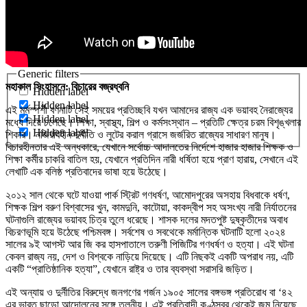
Generic filters
মহাকাল সিংহাসনে: বিচারের বজ্রধ্বনি
Hidden label
Hidden label
এই মর্মস্পর্শী বর্ণনাটি সেই সময়ের প্রতিচ্ছবি যখন আমাদের রাজ্য এক ভয়াবহ নৈরাজ্যের
Hidden label
মধ্যে দিয়ে চলেছে। শিক্ষা, স্বাস্থ্য, শিল্প ও কর্মসংস্থান – প্রতিটি ক্ষেত্র চরম বিশৃঙ্খলার
Hidden label
শিকার। নজিরবিহীন দুর্নীতি ও লুটের করাল গ্রাসে জর্জরিত রাজ্যের সাধারণ মানুষ।
বিচারহীনতার এই অন্ধকারে, যেখানে সর্বোচ্চ আদালতের নির্দেশে হাজার হাজার শিক্ষক ও
শিক্ষা কর্মীর চাকরি বাতিল হয়, যেখানে প্রতিদিন নারী ধর্ষিতা হয়ে প্রাণ হারায়, সেখানে এই
লেখাটি এক বলিষ্ঠ প্রতিবাদের ভাষা হয়ে উঠেছে।
২০১২ সাল থেকে ঘটে যাওয়া পার্ক স্ট্রিট গণধর্ষণ, আমোদপুরের অসহায় বিধবাকে ধর্ষণ,
শিক্ষক শিল্প বরুণ বিশ্বাসের খুন, কামদুনি, কাটোয়া, কাকদ্বীপ সহ অসংখ্য নারী নির্যাতনের
ঘটনাগুলি রাজ্যের ভয়াবহ চিত্র তুলে ধরেছে। শাসক দলের মদতপুষ্ট দুষ্কৃতীদের অবাধ
বিচরণভূমি হয়ে উঠেছে পশ্চিমবঙ্গ। সর্বশেষ ও সবথেকে মর্মান্তিক ঘটনাটি হলো ২০২৪
সালের ৯ই আগস্ট আর জি কর হাসপাতালে তরুণী পিজিটির গণধর্ষণ ও হত্যা। এই ঘটনা
কেবল রাজ্য নয়, দেশ ও বিশ্বকে নাড়িয়ে দিয়েছে। এটি নিছকই একটি অপরাধ নয়, এটি
একটি “প্রাতিষ্ঠানিক হত্যা”, যেখানে রাষ্ট্র ও তার ব্যবস্থা সরাসরি জড়িত।
এই অন্যায় ও দুর্নীতির বিরুদ্ধে জনগণের গর্জন ১৯০৫ সালের বঙ্গভঙ্গ প্রতিরোধ বা ‘৪২
এর ভারত ছাড়ো আন্দোলনের সঙ্গে তুলনীয়। এই প্রতিবাদী কণ্ঠস্বর থেকেই জন্ম নিয়েছে