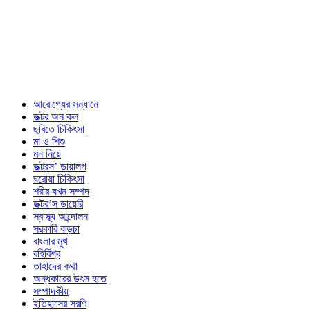
আরোগ্যের সন্ধানে
ডক্টর অন কল
ছবিতে চিকিৎসা
মা ও শিশু
মন নিয়ে
ডক্টরস’ ডায়ালগ
ঘরোয়া চিকিৎসা
শরীর যখন সম্পদ
ডক্টর’স ডায়েরি
স্বাস্থ্য আন্দোলন
সরকারি কড়চা
বাংলার মুখ
বহির্বিশ্ব
তাহাদের কথা
অন্ধকারের উৎস হতে
সম্পাদকীয়
ইতিহাসের সরণি