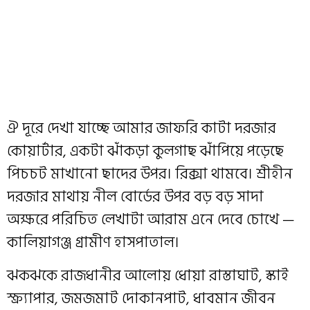
ঐ দূরে দেখা যাচ্ছে আমার জাফরি কাটা দরজার
কোয়ার্টার, একটা ঝাঁকড়া কুলগাছ ঝাঁপিয়ে পড়েছে
পিচচট মাখানো ছাদের উপর। রিক্সা থামবে। শ্রীহীন
দরজার মাথায় নীল বোর্ডের উপর বড় বড় সাদা
অক্ষরে পরিচিত লেখাটা আরাম এনে দেবে চোখে —
কালিয়াগঞ্জ গ্রামীণ হাসপাতাল।
ঝকঝকে রাজধানীর আলোয় ধোয়া রাস্তাঘাট, স্কাই
স্ক্র্যাপার, জমজমাট দোকানপাট, ধাবমান জীবন