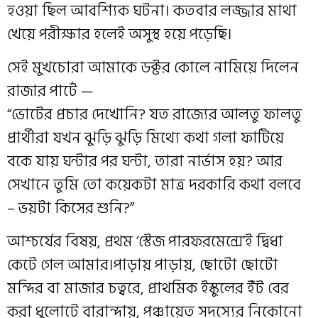
হওয়া ছিল আবশ্যিক ঘটনা। কতবার লজ্জার মাথা
খেয়ে পরীক্ষার হলেই অসুস্থ হয়ে পড়েছি।
সেই মুখচোরা আমাকে ডক্টর কোলে নামিয়ে দিলেন
রাজার পার্টে —
“ভোটের প্রচার দেখোনি? যত রাজ্যের আলতু ফালতু
প্রার্থীরা যখন ঝুড়ি ঝুড়ি মিথ্যে কথা গলা ফাটিয়ে
বকে যায় ঘন্টার পর ঘন্টা, তারা নার্ভাস হয়? আর
সেখানে তুমি তো কয়েকটা মাত্র দরকারি কথা বলবে
– ভয়টা কিসের শুনি?”
আশ্চর্যের বিষয়, প্রথম ‘স্টেজ পারফরমেন্সে’ই দ্বিধা
কেটে গেল আমার।পাড়ায় পাড়ায়, ছোটো ছোটো
মন্দির বা মাজার চত্বরে, প্রাথমিক ইস্কুলের ইঁট বের
করা ধুলোটে বারান্দায়, পঞ্চায়েত সদস্যের নিকোনো