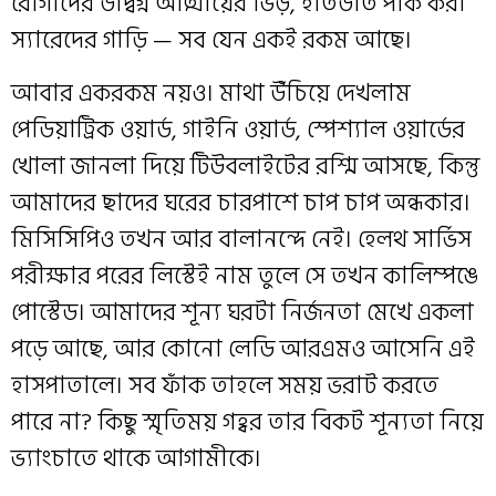
রোগীদের উদ্বিগ্ন আত্মীয়ের ভিড়, ইতিউতি পার্ক করা
স্যারেদের গাড়ি — সব যেন একই রকম আছে।
আবার একরকম নয়ও। মাথা উঁচিয়ে দেখলাম
পেডিয়াট্রিক ওয়ার্ড, গাইনি ওয়ার্ড, স্পেশ্যাল ওয়ার্ডের
খোলা জানলা দিয়ে টিউবলাইটের রশ্মি আসছে, কিন্তু
আমাদের ছাদের ঘরের চারপাশে চাপ চাপ অন্ধকার।
মিসিসিপিও তখন আর বালানন্দে নেই। হেলথ সার্ভিস
পরীক্ষার পরের লিস্টেই নাম তুলে সে তখন কালিম্পঙে
পোস্টেড। আমাদের শূন্য ঘরটা নির্জনতা মেখে একলা
পড়ে আছে, আর কোনো লেডি আরএমও আসেনি এই
হাসপাতালে। সব ফাঁক তাহলে সময় ভরাট করতে
পারে না? কিছু স্মৃতিময় গহ্বর তার বিকট শূন্যতা নিয়ে
ভ্যাংচাতে থাকে আগামীকে।