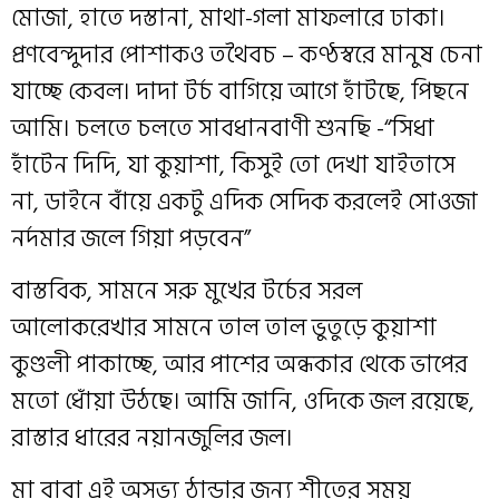
মোজা, হাতে দস্তানা, মাথা-গলা মাফলারে ঢাকা।
প্রণবেন্দুদার পোশাকও তথৈবচ – কণ্ঠস্বরে মানুষ চেনা
যাচ্ছে কেবল। দাদা টর্চ বাগিয়ে আগে হাঁটছে, পিছনে
আমি। চলতে চলতে সাবধানবাণী শুনছি -“সিধা
হাঁটেন দিদি, যা কুয়াশা, কিসুই তো দেখা যাইতাসে
না, ডাইনে বাঁয়ে একটু এদিক সেদিক করলেই সোওজা
নর্দমার জলে গিয়া পড়বেন”
বাস্তবিক, সামনে সরু মুখের টর্চের সরল
আলোকরেখার সামনে তাল তাল ভুতুড়ে কুয়াশা
কুণ্ডলী পাকাচ্ছে, আর পাশের অন্ধকার থেকে ভাপের
মতো ধোঁয়া উঠছে। আমি জানি, ওদিকে জল রয়েছে,
রাস্তার ধারের নয়ানজুলির জল।
মা বাবা এই অসভ্য ঠান্ডার জন্য শীতের সময়