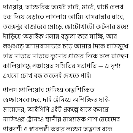
দাওয়ায়, আক্ষরিক অর্থেই হাটে, মাঠে, ঘাটে হেলথ
টক দিয়ে বেড়াতে লাগলাম আমি। বাসরাস্তার ধারে,
তরঙ্গপুর বাজারের মোড়ে, ছোটোখাটো জটলার মধ্যে
দাঁড়িয়ে ‘অমাইক’ গলায় বক্তৃতা করে যাচ্ছি, আর
লঝ্ঝড়ে অ্যামবাসাডরে চড়ে আমার দিকে হাসিমুখে
হাত নাড়তে নাড়তে কুনোর গ্রামের দিকে চলে যাচ্ছেন
কালিয়াগঞ্জ পঞ্চায়েত সমিতির সভাপতি — এ দৃশ্য
এখনো চোখ বন্ধ করলেই দেখতে পাই।
পালস পোলিয়োর ট্রেনিংএ অল্পশিক্ষিত
স্বেচ্ছাসেবকদের, দাই ট্রেনিংএ অশিক্ষিত ধাই-
মায়েদের, আইপিপি এইট প্রকল্পে হাতে কলমে
নার্সিংএর ট্রেনিংএ স্থানীয় মাধ্যমিক পাশ মেয়েদের
পারদর্শী ও স্বাবলম্বী করার লক্ষ্যে অক্লান্ত বকে