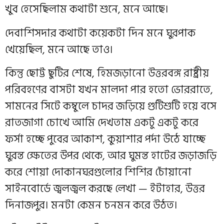
খুব হেসেছিলাম কথাটা শুনে, মনে আছে।
দেবাশিসদার কথাটা কয়েকটা দিন মনে ঘুরপাক
খেয়েছিল, মনে আছে তাও।
কিন্তু ছোট্ট ছুটির শেষে, হিমজড়ানো উত্তরবঙ্গ রাষ্ট্রীয়
পরিবহণের বাসটা যখন মালদা পার হতো ভোররাতে,
সামনের সিটে কম্বুলে চাদর জড়িয়ে গুটিশুটি হয়ে বসে
রাতজাগা চোখে আমি দেখতাম একটু একটু করে
ফর্সা হচ্ছে পুবের আকাশ, কুয়াশার পর্দা উঠে যাচ্ছে
ঘুরন্ত ক্ষেতের উপর থেকে, আর ঘুমন্ত হাটের জড়াজড়ি
করে শোয়া দোকানঘরগুলোর শিশির চোঁয়ানো
সাইনবোর্ডে জ্বলজ্বল করছে লেখা — ইটাহার, উত্তর
দিনাজপুর। মনটা কেমন চনমন করে উঠত।