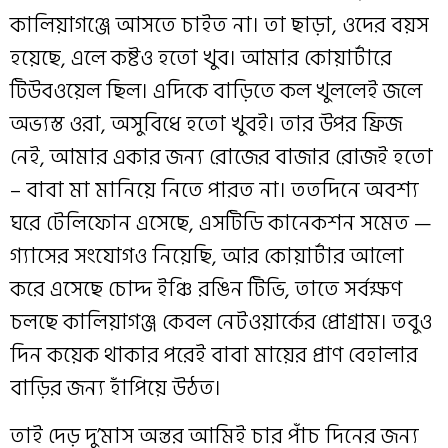
কালিয়াগঞ্জে আসতে চাইত না। তা ছাড়া, ওদের বয়স
হয়েছে, এলে কষ্টও হতো খুব। আমার কোয়ার্টারে
টিউবওয়েল ছিল। এদিকে বাড়িতে কল খুললেই জলে
অভ্যস্ত ওরা, অসুবিধে হতো খুবই। তার উপর ফ্রিজ
নেই, আমার একার জন্য রোজের বাজার রোজই হতো
– বাবা মা মানিয়ে নিতে পারত না। ততদিনে অবশ্য
ঘরে টেলিফোন এসেছে, এসটিডি কানেকশন সমেত —
গ্যাসের সংযোগও নিয়েছি, আর কোয়ার্টার আলো
করে এসেছে চোদ্দ ইঞ্চি রঙিন টিভি, তাতে সর্বক্ষণ
চলছে কালিয়াগঞ্জ কেবল নেটওয়ার্কের প্রোগ্রাম। তবুও
দিন কয়েক থাকার পরেই বাবা মায়ের প্রাণ বেহালার
বাড়ির জন্য হাঁপিয়ে উঠত।
তাই দেড় দু’মাস অন্তর আমিই চার পাঁচ দিনের জন্য