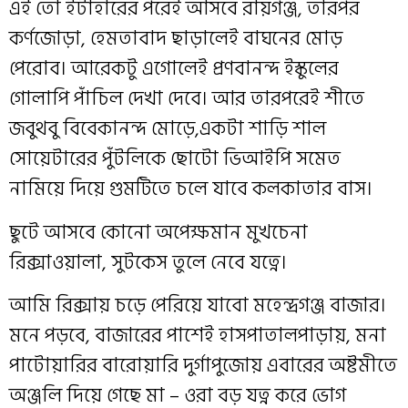
এই তো ইটাহারের পরেই আসবে রায়গঞ্জ, তারপর
কর্ণজোড়া, হেমতাবাদ ছাড়ালেই বাঘনের মোড়
পেরোব। আরেকটু এগোলেই প্রণবানন্দ ইস্কুলের
গোলাপি পাঁচিল দেখা দেবে। আর তারপরেই শীতে
জবুথবু বিবেকানন্দ মোড়ে,একটা শাড়ি শাল
সোয়েটারের পুঁটলিকে ছোটো ভিআইপি সমেত
নামিয়ে দিয়ে গুমটিতে চলে যাবে কলকাতার বাস।
ছুটে আসবে কোনো অপেক্ষমান মুখচেনা
রিক্সাওয়ালা, সুটকেস তুলে নেবে যত্নে।
আমি রিক্সায় চড়ে পেরিয়ে যাবো মহেন্দ্রগঞ্জ বাজার।
মনে পড়বে, বাজারের পাশেই হাসপাতালপাড়ায়, মনা
পাটোয়ারির বারোয়ারি দুর্গাপুজোয় এবারের অষ্টমীতে
অঞ্জলি দিয়ে গেছে মা – ওরা বড় যত্ন করে ভোগ