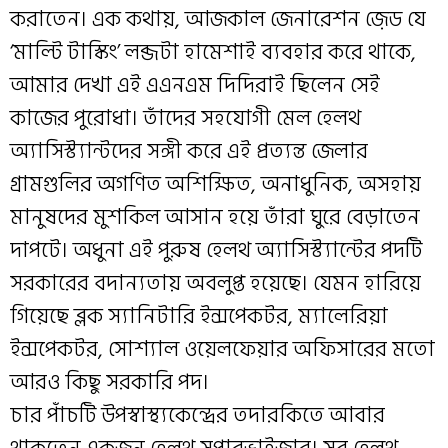
করাতেন। এক কথায়, আজকাল জেনারেশন জ়েড যে
‘মাল্টি টাস্কিং’ লব্জটা হামেশাই ব্যবহার করে থাকে,
আমার দেখা এই এএনএম দিদিরাই ছিলেন সেই
কাজের পুরোধা। তাঁদের সহযোগী মেল হেলথ
অ্যাসিস্ট্যান্টদের সঙ্গী করে এই প্রত্যন্ত জেলার
গ্রামগুলির অগণিত অশিক্ষিত, অনাধুনিক, অসহায়
মানুষদের মুশকিল আসান হয়ে তাঁরা ঘুরে বেড়াতেন
দাপটে। অধুনা এই পুরুষ হেলথ অ্যাসিস্ট্যান্টের পদটি
সরকারের বদান্যতায় অবলুপ্ত হয়েছে। যেমন হারিয়ে
গিয়েছে ব্লক স্যানিটারি ইন্সপেকটর, ম্যালেরিয়া
ইন্সপেকটর, সোশ্যাল ওয়েলফেয়ার অফিসারের মতো
আরও কিছু সরকারি পদ।
চার পাঁচটি উপস্বাস্থ্যকেন্দ্রের তদারকিতে আবার
থাকতেন একজন হেলথ সুপারভাইজার। সব হেলথ