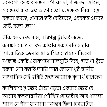
উদ্দেশ্যে হেঁকে বলছেন – “পরেশদা, গজেনদা, মহিম,
সব দেখে যাও -এত ডাক্তার তো এসেছে কালিয়াগঞ্জে –
বক্তৃতা করছে, পেপারে ছবি বেরিয়েছে, এইরকম এসেছে
কেউ, বলো তো?”
উঁকি মেরে দেখলাম, রায়গঞ্জ ট্যুরিস্ট লজের
কনফারেন্স হলে, কলকাতার এক এনজিও দ্বারা
আয়োজিত জেলার মা ও শিশুর স্বাস্থ্য পরিষেবা
সংক্রান্ত একটি ওয়ার্কশপে শালমুড়ি দিয়ে, হাত পা ছুঁড়ে
বক্তব্য পেশ করছি আমি আর কোনো ধৃষ্ট স্থানীয়
সাংবাদিক সেই ছবিটি ছেপে আমাকে কৃতার্থ করেছেন।
কালিয়াগঞ্জে জব্বর ঠান্ডা পড়ত। এতটাই জব্বর যে
আমার কলকাত্তাইয়া শৌখিন সোয়েটার আর পাতলা
শালে সে শীত মানানো অসম্ভব ছিল। কোয়ার্টার