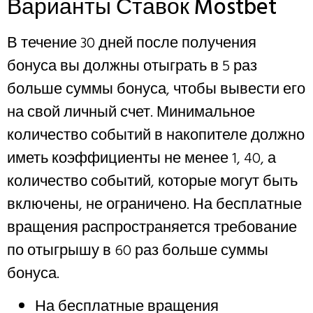
Варианты Ставок Mostbet
В течение 30 дней после получения
бонуса вы должны отыграть в 5 раз
больше суммы бонуса, чтобы вывести его
на свой личный счет. Минимальное
количество событий в накопителе должно
иметь коэффициенты не менее 1, 40, а
количество событий, которые могут быть
включены, не ограничено. На бесплатные
вращения распространяется требование
по отыгрышу в 60 раз больше суммы
бонуса.
На бесплатные вращения