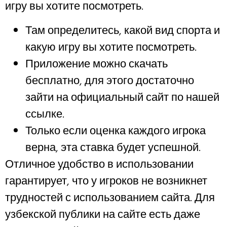
игру вы хотите посмотреть.
Там определитесь, какой вид спорта и
какую игру вы хотите посмотреть.
Приложение можно скачать
бесплатно, для этого достаточно
зайти на официальный сайт по нашей
ссылке.
Только если оценка каждого игрока
верна, эта ставка будет успешной.
Отличное удобство в использовании
гарантирует, что у игроков не возникнет
трудностей с использованием сайта. Для
узбекской публики на сайте есть даже