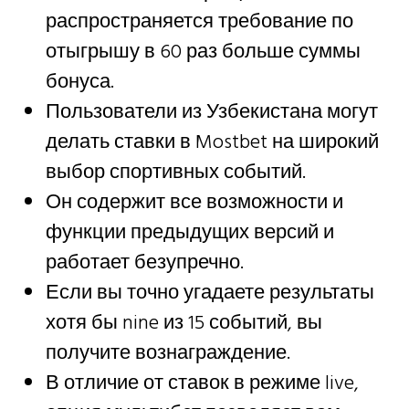
распространяется требование по
отыгрышу в 60 раз больше суммы
бонуса.
Пользователи из Узбекистана могут
делать ставки в Mostbet на широкий
выбор спортивных событий.
Он содержит все возможности и
функции предыдущих версий и
работает безупречно.
Если вы точно угадаете результаты
хотя бы nine из 15 событий, вы
получите вознаграждение.
В отличие от ставок в режиме live,