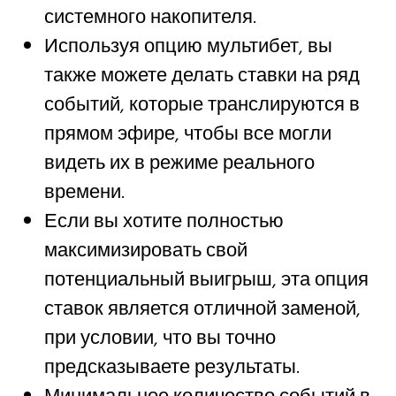
системного накопителя.
Используя опцию мультибет, вы
также можете делать ставки на ряд
событий, которые транслируются в
прямом эфире, чтобы все могли
видеть их в режиме реального
времени.
Если вы хотите полностью
максимизировать свой
потенциальный выигрыш, эта опция
ставок является отличной заменой,
при условии, что вы точно
предсказываете результаты.
Минимальное количество событий в