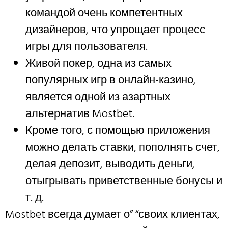
командой очень компетентных
дизайнеров, что упрощает процесс
игры для пользователя.
Живой покер, одна из самых
популярных игр в онлайн-казино,
является одной из азартных
альтернатив Mostbet.
Кроме того, с помощью приложения
можно делать ставки, пополнять счет,
делая депозит, выводить деньги,
отыгрывать приветственные бонусы и
т. д.
Mostbet всегда думает о” “своих клиентах,