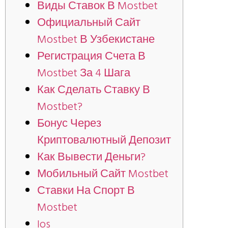
Виды Ставок В Mostbet
Официальный Сайт
Mostbet В Узбекистане
Регистрация Счета В
Mostbet За 4 Шага
Как Сделать Ставку В
Mostbet?
Бонус Через
Криптовалютный Депозит
Как Вывести Деньги?
Мобильный Сайт Mostbet
Ставки На Спорт В
Mostbet
Ios