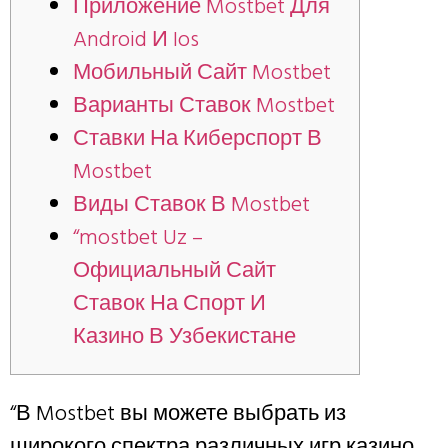
Приложение Mostbet Для
Android И Ios
Мобильный Сайт Mostbet
Варианты Ставок Mostbet
Ставки На Киберспорт В
Mostbet
Виды Ставок В Mostbet
“mostbet Uz –
Официальный Сайт
Ставок На Спорт И
Казино В Узбекистане
“В Mostbet вы можете выбрать из
широкого спектра различных игр казино,