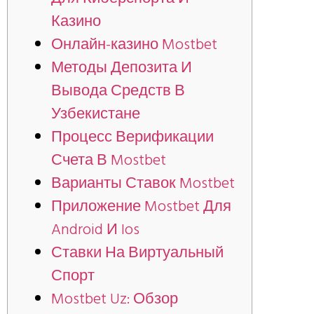
Казино
Онлайн-казино Mostbet
Методы Депозита И
Вывода Средств В
Узбекистане
Процесс Верификации
Счета В Mostbet
Варианты Ставок Mostbet
Приложение Mostbet Для
Android И Ios
Ставки На Виртуальный
Спорт
Mostbet Uz: Обзор