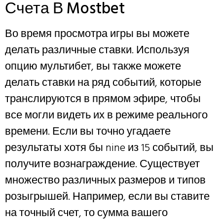
Счета В Mostbet
Во время просмотра игры вы можете
делать различные ставки. Используя
опцию мультибет, вы также можете
делать ставки на ряд событий, которые
транслируются в прямом эфире, чтобы
все могли видеть их в режиме реального
времени. Если вы точно угадаете
результаты хотя бы nine из 15 событий, вы
получите вознаграждение. Существует
множество различных размеров и типов
розыгрышей. Например, если вы ставите
на точный счет, то сумма вашего