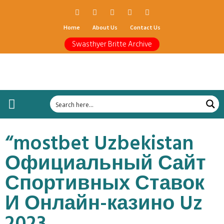
Home
About Us
Contact Us
Swasthyer Britte Archive
আরোগ্যের সন্ধানে
ডক্টর অন কল
ছবিতে চিকিৎসা
ডক্টরস’ ডায়ালগ
ঘরোয়া চিকিৎসা
শরীর যখন সম্পদ
ডক্টর’স ডায়েরি
স্বাস্থ্য আন্দোলন
সরকারি কড়চা
বাংলার মুখ
তাহাদের কথা
অন্ধকারের উৎস হতে
ইতিহাসের সরণি
“mostbet Uzbekistan
Официальный Сайт
Спортивных Ставок
И Онлайн-казино Uz
2023