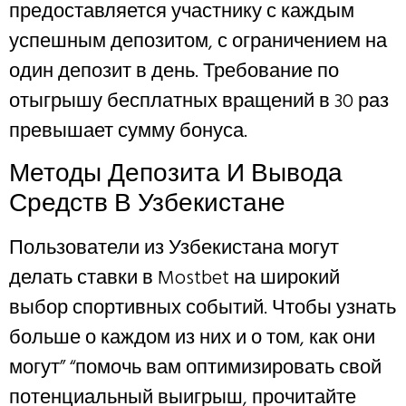
предоставляется участнику с каждым
успешным депозитом, с ограничением на
один депозит в день. Требование по
отыгрышу бесплатных вращений в 30 раз
превышает сумму бонуса.
Методы Депозита И Вывода
Средств В Узбекистане
Пользователи из Узбекистана могут
делать ставки в Mostbet на широкий
выбор спортивных событий. Чтобы узнать
больше о каждом из них и о том, как они
могут” “помочь вам оптимизировать свой
потенциальный выигрыш, прочитайте