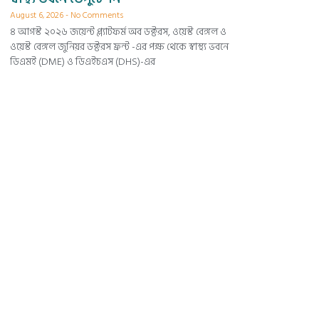
August 6, 2026
No Comments
৪ আগস্ট ২০২৬ জয়েন্ট প্ল্যাটফর্ম অব ডক্টরস, ওয়েস্ট বেঙ্গল ও
ওয়েস্ট বেঙ্গল জুনিয়র ডক্টরস ফ্রন্ট -এর পক্ষ থেকে স্বাস্থ্য ভবনে
ডিএমই (DME) ও ডিএইচএস (DHS)-এর