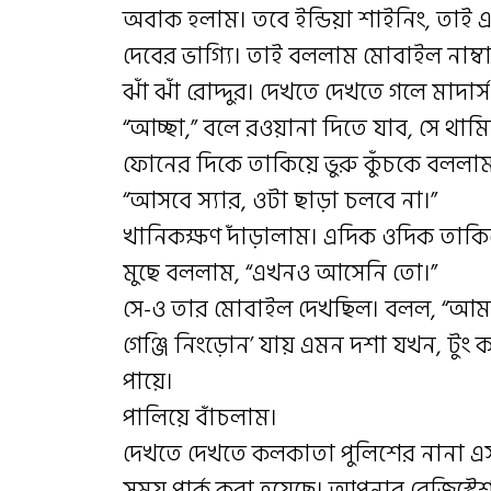
অবাক হলাম। তবে ইন্ডিয়া শাইনিং, তা
দেবের ভাগ্যি। তাই বললাম মোবাইল নাম্বা
ঝাঁ ঝাঁ রোদ্দুর। দেখতে দেখতে গলে মাদা
“আচ্ছা,” বলে রওয়ানা দিতে যাব, সে থাম
ফোনের দিকে তাকিয়ে ভুরু কুঁচকে বললা
“আসবে স্যার, ওটা ছাড়া চলবে না।”
খানিকক্ষণ দাঁড়ালাম। এদিক ওদিক তাকি
মুছে বললাম, “এখনও আসেনি তো।”
সে-ও তার মোবাইল দেখছিল। বলল, “আমা
গেঞ্জি নিংড়োন’ যায় এমন দশা যখন, টুং 
পায়ে।
পালিয়ে বাঁচলাম।
দেখতে দেখতে কলকাতা পুলিশের নানা 
সময় পার্ক করা হয়েছে। আপনার রেজিস্ট্র