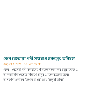
কেন বেতোয়া নদী সংযোগ প্রকল্পের ভবিষ্যৎ
August 6, 2026
No Comments
কেন – বেতোয়া নদী সংযোগের পরিকল্পনাকে নিয়ে প্রচুর বিতর্ক ও
আশঙ্কা দানা বেঁধেছে সাধারণ মানুষ ও বিশেষজ্ঞদের মনে।
আত্মগর্বী প্রশাসন “কর্ণেন বধির” এবং “চক্ষুষা কানঃ”