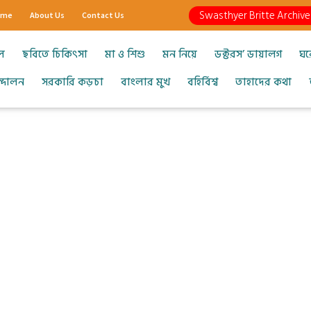
Swasthyer Britte Archive
ome
About Us
Contact Us
ল
ছবিতে চিকিৎসা
মা ও শিশু
মন নিয়ে
ডক্টরস’ ডায়ালগ
ঘর
আন্দোলন
সরকারি কড়চা
বাংলার মুখ
বহির্বিশ্ব
তাহাদের কথা