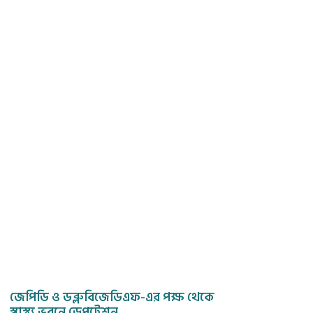
জেপিডি ও ডব্লুবিজেডিএফ-এর পক্ষ থেকে
স্বাস্থ্য ভবনে ডেপুটেশন