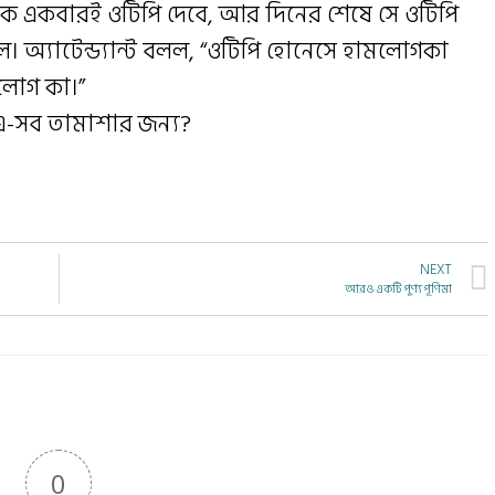
েকে একবারই ওটিপি দেবে, আর দিনের শেষে সে ওটিপি
 অ্যাটেন্ড্যান্ট বলল, “ওটিপি হোনেসে হামলোগকা
টলোগ কা।”
-সব তামাশার জন্য?
NEXT
আরও একটি পুণ্য পূর্ণিমা
0