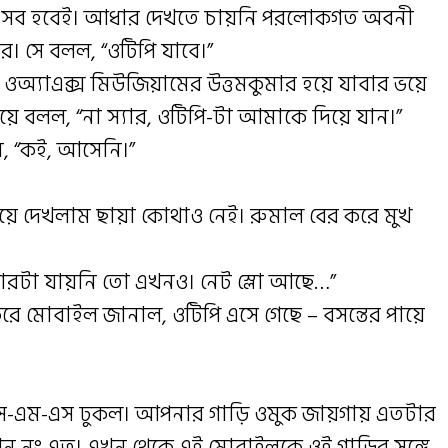
ই এসব হবেই। আধার দেখতে চায়নি পরলোকগত অবনী
র। সে বলল, “ওটিপি যাবে।”
র্স ওঅ্যাএক্স মিউজিয়ামের উত্তমকুমার হয়ে যাবার ভয়ে
িয়ে বলল, “না স্যার, ওটিপি-টা আমাকে দিয়ে যান।”
ম, “কই, আসেনি।”
য়ে দেখলাম ছায়া কোথাও নেই। রুমাল বের করে মুখ
রটা যায়নি তো এখনও। নেট স্লো আছে…”
করে মোবাইল জানাল, ওটিপি এসে গেছে – বসন্তের পায়ে
এস-এম-এস ঢুকল। আপনার গাড়ি ওমুক জায়গায় এতটার
েশন নং এত। এখন থেকে এই মোবাইলকে ওই গাড়ির সঙ্গে