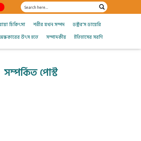
োয়া চিকিৎসা
শরীর যখন সম্পদ
ডক্টর’স ডায়েরি
অন্ধকারের উৎস হতে
সম্পাদকীয়
ইতিহাসের সরণি
সম্পর্কিত পোস্ট