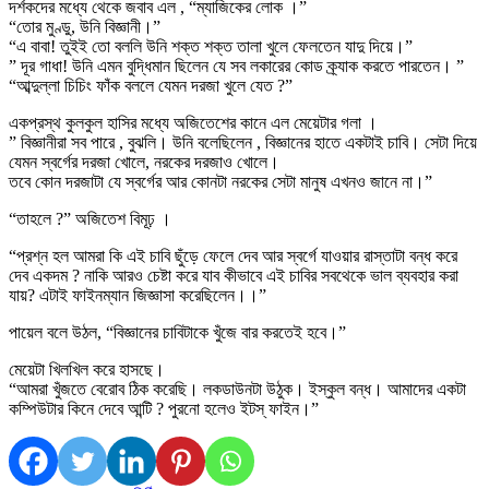
দর্শকদের মধ্যে থেকে জবাব এল , “ম্যাজিকের লোক ।”
“তোর মুণ্ডু, উনি বিজ্ঞানী।”
“এ বাবা! তুইই তো বললি উনি শক্ত শক্ত তালা খুলে ফেলতেন যাদু দিয়ে।”
” দূর গাধা! উনি এমন বুদ্ধিমান ছিলেন যে সব লকারের কোড ক্র্যাক করতে পারতেন। ”
“আব্দুল্লা চিচিং ফাঁক বললে যেমন দরজা খুলে যেত ?”
একপ্রস্থ কুলকুল হাসির মধ্যে অজিতেশের কানে এল মেয়েটার গলা ।
” বিজ্ঞানীরা সব পারে , বুঝলি। উনি বলেছিলেন , বিজ্ঞানের হাতে একটাই চাবি। সেটা দিয়ে
যেমন স্বর্গের দরজা খোলে, নরকের দরজাও খোলে।
তবে কোন দরজাটা যে স্বর্গের আর কোনটা নরকের সেটা মানুষ এখনও জানে না।”
“তাহলে ?” অজিতেশ বিমূঢ় ।
“প্রশ্ন হল আমরা কি এই চাবি ছুঁড়ে ফেলে দেব আর স্বর্গে যাওয়ার রাস্তাটা বন্ধ করে
দেব একদম ? নাকি আরও চেষ্টা করে যাব কীভাবে এই চাবির সবথেকে ভাল ব্যবহার করা
যায়? এটাই ফাইনম্যান জিজ্ঞাসা করেছিলেন।।”
পায়েল বলে উঠল, “বিজ্ঞানের চাবিটাকে খুঁজে বার করতেই হবে।”
মেয়েটা খিলখিল করে হাসছে।
“আমরা খুঁজতে বেরোব ঠিক করেছি। লকডাউনটা উঠুক। ইস্কুল বন্ধ। আমাদের একটা
কম্পিউটার কিনে দেবে আন্টি ? পুরনো হলেও ইটস্ ফাইন।”