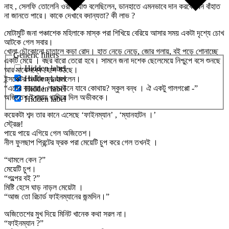
নাহ , সেলফি তোলেনি ওরা। যীশু বলেছিলেন, ডানহাতে এমনভাবে দান করবে যেন বাঁহাত
না জানতে পারে। কাকে দেখাবে বদান্যতা? কী লাভ ?
মোটামুটি জনা পঞ্চাশেক মহিলাকে মাস্ক পরা শিখিয়ে বেরিয়ে আসার সময় একটা দৃশ্যে চোখ
আটকে গেল সবার।
খোলা চৌকোনো চাতালে কড়া রোদ। হাত নেড়ে নেড়ে, জোর গলায়, বই পড়ে শোনাচ্ছে
Generic filters
একটি মেয়ে । বছর বারো তেরো হবে। সামনে জনা দশেক ছেলেমেয়ে নিশ্চুপে বসে শুনছে
Hidden label
আর মাঝেমধ্যে হেসে উঠছে।
Hidden label
ইন্সপেক্টর অভীক মৃদু হাসলেন।
“এদের বাচ্চারা। লকডাউনে যাবে কোথায়? স্কুল বন্ধ । ঐ একটু গালগপ্পো -”
Hidden label
অজিতেশ ইশারায় থামিয়ে দিল অভীককে।
Hidden label
কয়েকটা শব্দ তার কানে এসেছে ‘ফাইনম্যান’ , ‘ম্যানহাটন ।’
স্ট্রেঞ্জ!
পায়ে পায়ে এগিয়ে গেল অজিতেশ।
নীল ফুলছাপ প্রিন্টের ফ্রক পরা মেয়েটি চুপ করে গেল তখনই ।
“থামলে কেন ?”
মেয়েটি চুপ।
“গল্পের বই ?”
মিষ্টি হেসে ঘাড় নাড়ল মেয়েটা ।
“আজ তো রিচার্ড ফাইনম্যানের জন্মদিন।”
অজিতেশের মুখ দিয়ে মিনিট খানেক কথা সরল না।
“ফাইনম্যান ?”