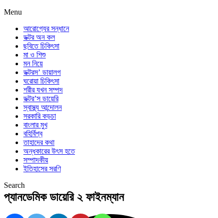
Menu
আরোগ্যের সন্ধানে
ডক্টর অন কল
ছবিতে চিকিৎসা
মা ও শিশু
মন নিয়ে
ডক্টরস’ ডায়ালগ
ঘরোয়া চিকিৎসা
শরীর যখন সম্পদ
ডক্টর’স ডায়েরি
স্বাস্থ্য আন্দোলন
সরকারি কড়চা
বাংলার মুখ
বহির্বিশ্ব
তাহাদের কথা
অন্ধকারের উৎস হতে
সম্পাদকীয়
ইতিহাসের সরণি
Search
প্যানডেমিক ডায়েরি ২ ফাইনম্যান