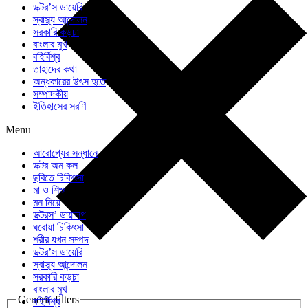
ডক্টর’স ডায়েরি
স্বাস্থ্য আন্দোলন
সরকারি কড়চা
বাংলার মুখ
বহির্বিশ্ব
তাহাদের কথা
অন্ধকারের উৎস হতে
সম্পাদকীয়
ইতিহাসের সরণি
Menu
আরোগ্যের সন্ধানে
ডক্টর অন কল
ছবিতে চিকিৎসা
মা ও শিশু
মন নিয়ে
ডক্টরস’ ডায়ালগ
ঘরোয়া চিকিৎসা
শরীর যখন সম্পদ
ডক্টর’স ডায়েরি
স্বাস্থ্য আন্দোলন
সরকারি কড়চা
বাংলার মুখ
Generic filters
বহির্বিশ্ব