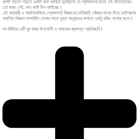
গল্পটা পড়তে পড়তে একটা কথা ভাবিয়ে তুলছিলো যে শ্রমিকদের মতো এই পতিতাদেরও
তো কাজ নেই, কত কষ্টে দিন কাটাচ্ছে l
এই মহামারী ও আর্থসামাজিক প্রেক্ষাপটে বিজ্ঞানের চাবিকাঠি খোঁজার মধ্যে দিয়ে ছোটগল্পের
সমাপ্তি বিজ্ঞান সম্পর্কিত পেশার সাথে যুক্ত মানুষদের কপালে একটু ভাঁজ ফেলার মতো l
সব মিলিয়ে এটি খুব সময় উপযোগী ও সমাজের জ্বলন্ত প্রতিচ্ছবি l