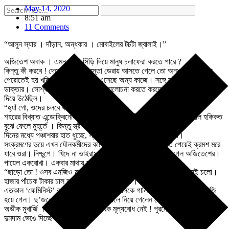
May 14, 2020
8:51 am
11 Comments
“আসুন স্যার । দাঁড়ান, অন্ধকার । মোবাইলের টর্চটা জ্বালাই।”
অজিতেশ অবাক । এমন ঘুপচি সিঁড়ি দিয়ে মানুষ চলাফেরা করতে পারে ?
কিন্তু কী করবে ! দেহোপজীবিনীর সস্তা ডেরায় আসতে গেলে তো অন্ধকার গলিগালা
পেরোতেই হয় খরিদ্দারদের। সে না হয় এসেছে অন্য কাজে। সঙ্গে স্ত্রী । দুজনেই
ডাক্তার। সোশ্যাল ডিসট্যান্সিংয়ের কথা আলোচনা করতে করতেই পায়েলের বুকটা মোচড়
দিয়ে উঠেছিল।
“হ্যাঁ গো, ওদের চলবে কীভাবে?”
শহরের বিখ্যাত এন্ডোক্রিনোলজিস্ট অজিতেশ । রোগীর অন্তঃক্ষরা গ্রন্থির হাল হকিকত
বুঝে ফেলে মুহূর্তে । কিন্তু স্ত্রীর প্রশ্নের উত্তর খুঁজে পেল না।
দিনের মধ্যে পঞ্চাশবার হাত ধুচ্ছে, স্যানিটাইজার মাখছে ভাইরাসের ভয়ে।
সংক্রমণের ভয়ে এখন যৌনকর্মীদের কাছে কেউ আসবে না। না খেতে পেয়েই ক্রমশ মরে
যাবে ওরা। নিশ্চুপে। খিদে না ভাইরাস কোনটা বেশি খতরনাক গুলিয়ে গেল অজিতেশের।
পায়েল একরোখা। একবার মাথায় ঢুকেছে মানে যাবেই।
“ছাড়ো তো ! ওসব এনজিও মারফত টাকা দেওয়ার মানে হয় না । নিজেরাই যাই চলো।
হাজার পাঁচেক টাকার চাল ডাল আর কিছু ওষুধ, মাস্ক।”
এতকাল ‘ফেমিনিস্ট’ বলে বন্ধুবৃত্তে যারাই পায়েলকে গালি দিত, কী এক মন্ত্রবলে রাজি
হয়ে গেল। ছ’জনের মেডিক্যাল টিমকে আগলে নিয়ে গেলেন লোকাল সাব ইন্সপেক্টর
অভীক মুখার্জি । কে বলবে পুলিশের মানবিক মূল্যবোধ নেই ! পুরনো ধ্যানধারণাগুলো
দুমদাম ভেঙে দিচ্ছে করোনা।