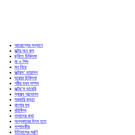
আরোগ্যের সন্ধানে
ডক্টর অন কল
ছবিতে চিকিৎসা
মা ও শিশু
মন নিয়ে
ডক্টরস’ ডায়ালগ
ঘরোয়া চিকিৎসা
শরীর যখন সম্পদ
ডক্টর’স ডায়েরি
স্বাস্থ্য আন্দোলন
সরকারি কড়চা
বাংলার মুখ
বহির্বিশ্ব
তাহাদের কথা
অন্ধকারের উৎস হতে
সম্পাদকীয়
ইতিহাসের সরণি