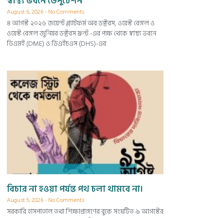
স্বাস্থ্য ভবনে ডেপুটেশন
August 6, 2026
No Comments
৪ আগস্ট ২০২৬ জয়েন্ট প্ল্যাটফর্ম অব ডক্টরস, ওয়েস্ট বেঙ্গল ও
ওয়েস্ট বেঙ্গল জুনিয়র ডক্টরস ফ্রন্ট -এর পক্ষ থেকে স্বাস্থ্য ভবনে
ডিএমই (DME) ও ডিএইচএস (DHS)-এর
বিচার না হওয়া পর্যন্ত পথ চলা থামবে না।
August 5, 2026
No Comments
সরকারি হাসপাতাল তথা শিক্ষাপ্রাঙ্গণের বুকে সংঘটিত ৯ আগস্টের