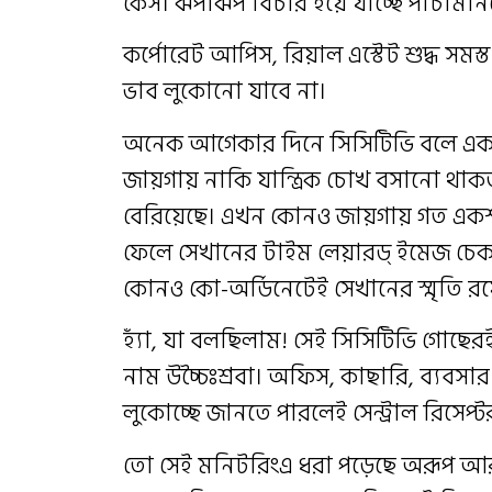
কেস। ঝপাঝপ বিচার হয়ে যাচ্ছে পাঁচমিন
কর্পোরেট আপিস, রিয়াল এস্টেট শুদ্ধ সমস
ভাব লুকোনো যাবে না।
অনেক আগেকার দিনে সিসিটিভি বলে এক ব
জায়গায় নাকি যান্ত্রিক চোখ বসানো থা
বেরিয়েছে। এখন কোনও জায়গায় গত একশ 
ফেলে সেখানের টাইম লেয়ারড্ ইমেজ চেক 
কোনও কো-অর্ডিনেটেই সেখানের স্মৃতি রয়
হ্যাঁ, যা বলছিলাম! সেই সিসিটিভি গোছেরই
নাম উচ্চৈঃশ্রবা। অফিস, কাছারি, ব্যবসার
লুকোচ্ছে জানতে পারলেই সেন্ট্রাল রিসেপ
তো সেই মনিটরিংএ ধরা পড়েছে অরূপ আর 