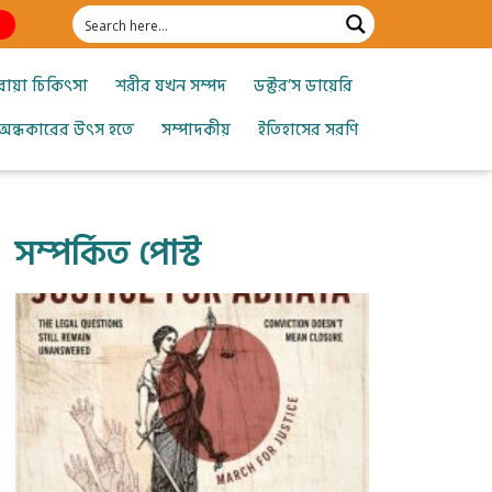
োয়া চিকিৎসা
শরীর যখন সম্পদ
ডক্টর’স ডায়েরি
অন্ধকারের উৎস হতে
সম্পাদকীয়
ইতিহাসের সরণি
সম্পর্কিত পোস্ট