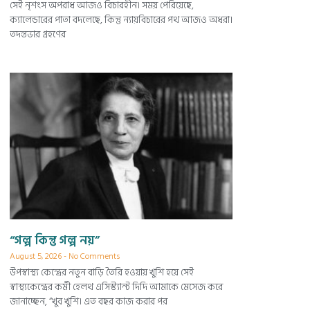
সেই নৃশংস অপরাধ আজও বিচারহীন। সময় পেরিয়েছে,
ক্যালেন্ডারের পাতা বদলেছে, কিন্তু ন্যায়বিচারের পথ আজও অধরা।
তদন্তভার গ্রহণের
“গল্প কিন্তু গল্প নয়”
August 5, 2026
No Comments
উপস্বাস্থ্য কেন্দ্রের নতুন বাড়ি তৈরি হওয়ায় খুশি হয়ে সেই
স্বাস্থ্যকেন্দ্রের কর্মী হেলথ এসিস্ট্যান্ট দিদি আমাকে মেসেজ করে
জানাচ্ছেন, “খুব খুশি। এত বছর কাজ করার পর