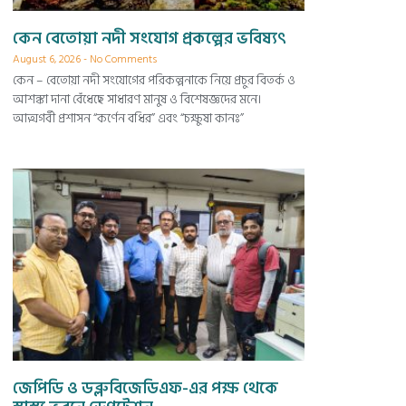
কেন বেতোয়া নদী সংযোগ প্রকল্পের ভবিষ্যৎ
August 6, 2026
No Comments
কেন – বেতোয়া নদী সংযোগের পরিকল্পনাকে নিয়ে প্রচুর বিতর্ক ও
আশঙ্কা দানা বেঁধেছে সাধারণ মানুষ ও বিশেষজ্ঞদের মনে।
আত্মগর্বী প্রশাসন “কর্ণেন বধির” এবং “চক্ষুষা কানঃ”
জেপিডি ও ডব্লুবিজেডিএফ-এর পক্ষ থেকে