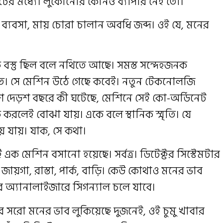
িটের মধ্যে। লুকোনোর কোনও ব্যাপার নেই তো।
্ত ব্যবসা, মায় চোরা চালান অবধি জব্দ। ওই যে, মনের
স্তু ছিল বলে নথিতে আছে। সমস্ত সন্দেহজনক
কত। সে মেশিন উঠে গেছে কবেই। নতুন টেকনোলজি
দেড়শ বছরে কী ঘটেছে, মেশিনে সেই কো-অর্ডিনেট
করলেই বোঝা যায়। একে বলে স্থানিক স্মৃতি। যে
ে যায়। যাক, সে কথা।
 এক মেশিন বসানো হয়েছে। সর্বত্র। ডিটেক্টর সিস্টেমটার
 জায়গা, রাস্তা, পার্ক, বাড়ি। কেউ কোথাও মনের ভাব
্টর অ্যানালাইজারে সিগন্যাল চলে যাবে।
সরো মনের ভাব লুকিয়েছে দুজনেই, ওই চুমু খাবার