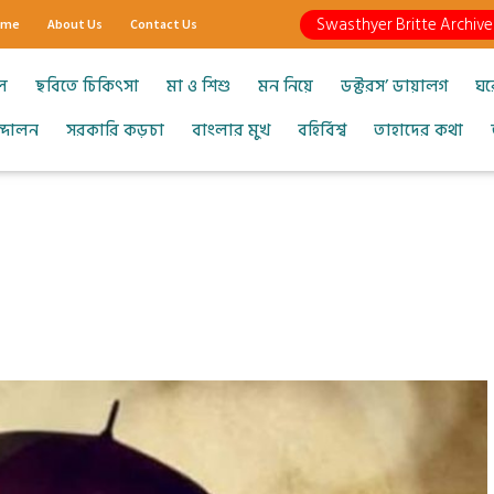
Swasthyer Britte Archive
ome
About Us
Contact Us
ল
ছবিতে চিকিৎসা
মা ও শিশু
মন নিয়ে
ডক্টরস’ ডায়ালগ
ঘর
আন্দোলন
সরকারি কড়চা
বাংলার মুখ
বহির্বিশ্ব
তাহাদের কথা