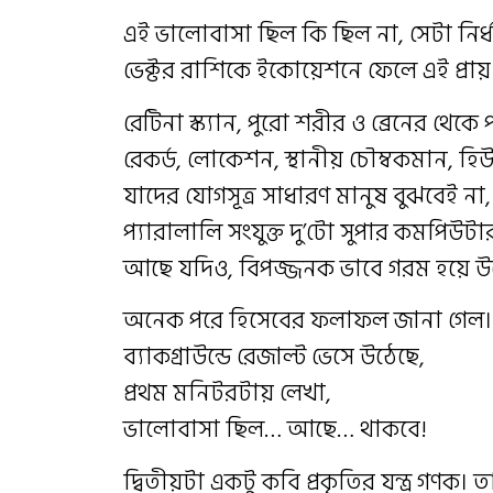
এই ভালোবাসা ছিল কি ছিল না, সেটা নির্
ভেক্টর রাশিকে ইকোয়েশনে ফেলে এই প্রা
রেটিনা স্ক্যান, পুরো শরীর ও ব্রেনের থেক
রেকর্ড, লোকেশন, স্থানীয় চৌম্বকমান, হি
যাদের যোগসূত্র সাধারণ মানুষ বুঝবেই ন
প্যারালালি সংযুক্ত দু’টো সুপার কমপিউটার
আছে যদিও, বিপজ্জনক ভাবে গরম হয়ে উ
অনেক পরে হিসেবের ফলাফল জানা গেল। প
ব্যাকগ্রাউন্ডে রেজাল্ট ভেসে উঠেছে,
প্রথম মনিটরটায় লেখা,
ভালোবাসা ছিল… আছে… থাকবে!
দ্বিতীয়টা একটু কবি প্রকৃতির যন্ত্র গণ