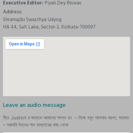
Executive Editor:
Piyali Dey Biswas
Address:
Shramajibi Swasthya Udyog
HA 44, Salt Lake, Sector-3, Kolkata-700097
Leave an audio message
নীচে Justori র মাধ্যমে আমাদের সদস্য হন – নিজে বলুন আপনার প্রশ্ন, মতামত
– সরাসরি উত্তর পান ডাক্তারের কাছ থেকে