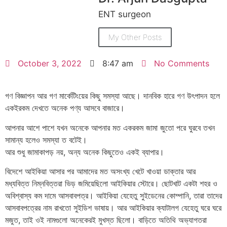
ENT surgeon
My Other Posts
October 3, 2022
8:47 am
No Comments
গণ বিজ্ঞাপন আর গণ মার্কেটিংয়ের কিছু সমস্যা আছে। দানবিক হারে গণ উৎপাদন হলে
একইরকম দেখতে অনেক পণ্য আসবে বাজারে।
আপনার আশে পাশে যখন অনেকে আপনার মত একরকম জামা জুতো পরে ঘুরবে তখন
সামান্য হলেও সমস্যা ত বটেই।
আর শুধু জামাকাপড় নয়, অন্য অনেক কিছুতেও একই ব্যাপার।
বিদেশে আইকিয়া আসার পর আমাদের মত অসংখ্য খেটে খাওয়া ডাক্তার আর
মধ্যবিত্ত নিম্নবিত্তরা ভিড় জমিয়েছিলো আইকিয়ার স্টোরে। ছোটখাট একটা শহর ও
অবিশ্বাস্য কম দামে আসবাবপত্র। আইকিয়া যেহেতু সুইডেনের কোম্পানি, তারা তাদের
আসবাবপত্রের নাম রাখতো সুইডিশ ভাষায়। আর আইকিয়ার ক্যাটালগ যেহেতু ঘরে ঘরে
মজুত, তাই ওই নামগুলো অনেকেরই মুখস্ত ছিলো। বাড়িতে অতিথি অভ্যাগতরা