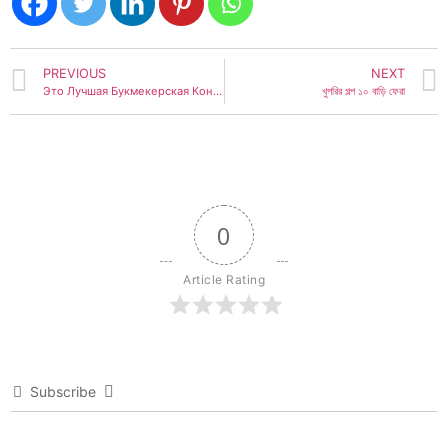
PREVIOUS
NEXT
Это Лучшая Букмекерская Контора И Онлайн Казин
খুপরির গল্প ১০ বাড়ি ফেরা
0
Article Rating
Subscribe