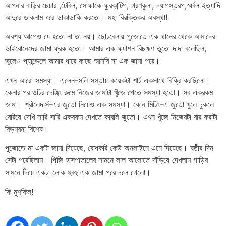
আপনার বাড়ির চেয়ার ,টেবিল, সোফাকে ফুরকান্টিগ, গ্রণকুলা, দ্যাগস্তরপ,স্মর্বল ইত্যাদি
আদুরে ডাকনাম ধরে ডাকাডাকি করতো। মহা বিরক্তিকর অবস্থা!
অবশ্য আগেও যে হতো না তা নয়। ছোটবেলায় পুজোতে এক থানের থেকে আমাদের
ভাইবোনেদের জামা ফ্রক হতো। আমার এক ফ্যাশন বিচক্ষণ তুতো দাদা বলেছিল,
ভুলেও প্যান্ডেলে আমার ধারে কাছে আসবি না এক জামা পরে।
এখন আরো সমস্যা। এলেন-সলি সস্তায় কয়েকটা শার্ট একসাথে বিক্রি করছিলো।
কেনার পর ওটির চেঞ্জিং রুমে নিজের জামাটা খুঁজে পেতে সমস্যা হতো। সব একরকম
জামা। শ্রীলেদার্স-এর জুতো নিয়েও এক সমস্যা। কোন মিটিং-এ জুতো খুলে ঢুকলে
বেরিয়ে দেখি সারি সারি একরকম দেখতে কাবলি জুতো। এখন খুঁজে নিজেরটা বার করাটা
বিড়ম্বনা বিশেষ।
পুজোতে মা একটা জামা দিয়েছে, বোধকরি কেউ অনলাইনে এনে দিয়েছে। ষষ্ঠীর দিন
সেটা পরেছিলাম। পিজি হাসপাতালের সামনে লাল আলোতে দাঁড়িয়ে দেখলাম গাড়ির
সামনে দিয়ে একটা লোক হুবহু এক জামা পরে চলে গেলো।
কি মুশকিল!