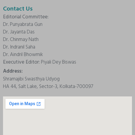
Contact Us
Editorial Committee:
Dr. Punyabrata Gun
Dr. Jayanta Das
Dr. Chinmay Nath
Dr. Indranil Saha
Dr. Aindril Bhowmik
Executive Editor:
Piyali Dey Biswas
Address:
Shramajibi Swasthya Udyog
HA 44, Salt Lake, Sector-3, Kolkata-700097