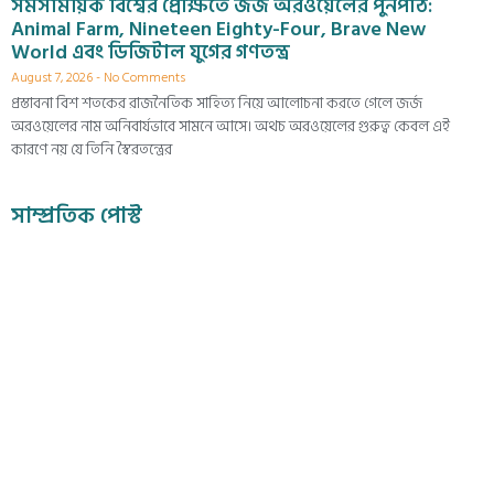
সমসাময়িক বিশ্বের প্রেক্ষিতে জর্জ অরওয়েলের পুনর্পাঠ:
Animal Farm, Nineteen Eighty-Four, Brave New
World এবং ডিজিটাল যুগের গণতন্ত্র
August 7, 2026
No Comments
প্রস্তাবনা বিশ শতকের রাজনৈতিক সাহিত্য নিয়ে আলোচনা করতে গেলে জর্জ
অরওয়েলের নাম অনিবার্যভাবে সামনে আসে। অথচ অরওয়েলের গুরুত্ব কেবল এই
কারণে নয় যে তিনি স্বৈরতন্ত্রের
সাম্প্রতিক পোস্ট