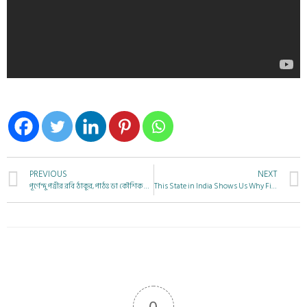
PREVIOUS
NEXT
পূর্ণেন্দু পত্রীর রবি ঠাকুর, পাঠঃ ডা কৌশিক লাহিড়ী
This State in India Shows Us Why Fighting COVID-19 Requires Working-Class Power
0