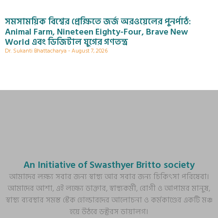
সমসাময়িক বিশ্বের প্রেক্ষিতে জর্জ অরওয়েলের পুনর্পাঠ:
Animal Farm, Nineteen Eighty-Four, Brave New
World এবং ডিজিটাল যুগের গণতন্ত্র
Dr. Sukanti Bhattacharya
August 7, 2026
An Initiative of Swasthyer Britto society
আমাদের লক্ষ্য সবার জন্য স্বাস্থ্য আর সবার জন্য চিকিৎসা পরিষেবা।
আমাদের আশা, এই লক্ষ্যে ডাক্তার, স্বাস্থ্যকর্মী, রোগী ও আপামর মানুষ,
স্বাস্থ্য ব্যবস্থার সমস্ত স্টেক হোল্ডারদের আলোচনা ও কর্মকাণ্ডের একটি মঞ্চ
হয়ে উঠবে ডক্টরস ডায়ালগ।