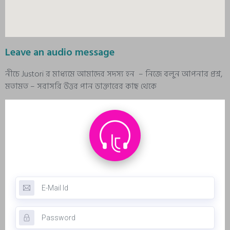
Leave an audio message
নীচে Justori র মাধ্যমে আমাদের সদস্য হন – নিজে বলুন আপনার প্রশ্ন,
মতামত – সরাসরি উত্তর পান ডাক্তারের কাছ থেকে