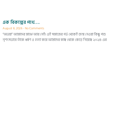
এক বিকল্পের পথে….
August 8, 2026
No Comments
“অভয়া” আমাদের মাঝে আর নেই। এই সমাজের গর্ভ থেকেই জন্ম নেওয়া কিছু পশু
নৃশংসভাবে তাঁকে ধর্ষণ ও হত্যা করে আমাদের কাছ থেকে কেড়ে নিয়েছে ২০২৪-এর