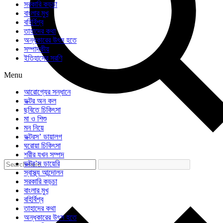
সরকারি কড়চা
বাংলার মুখ
বহির্বিশ্ব
তাহাদের কথা
অন্ধকারের উৎস হতে
সম্পাদকীয়
ইতিহাসের সরণি
Menu
আরোগ্যের সন্ধানে
ডক্টর অন কল
ছবিতে চিকিৎসা
মা ও শিশু
মন নিয়ে
ডক্টরস’ ডায়ালগ
ঘরোয়া চিকিৎসা
শরীর যখন সম্পদ
ডক্টর’স ডায়েরি
স্বাস্থ্য আন্দোলন
সরকারি কড়চা
বাংলার মুখ
বহির্বিশ্ব
তাহাদের কথা
অন্ধকারের উৎস হতে