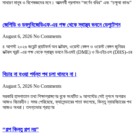
সাধারণ মানুষ ও বিশেষজ্ঞদের মনে। আত্মগর্বী প্রশাসন “কর্ণেন বধির” এবং “চক্ষুষা কানঃ”
জেপিডি ও ডব্লুবিজেডিএফ-এর পক্ষ থেকে স্বাস্থ্য ভবনে ডেপুটেশন
August 6, 2026
No Comments
৪ আগস্ট ২০২৬ জয়েন্ট প্ল্যাটফর্ম অব ডক্টরস, ওয়েস্ট বেঙ্গল ও ওয়েস্ট বেঙ্গল জুনিয়র
ডক্টরস ফ্রন্ট -এর পক্ষ থেকে স্বাস্থ্য ভবনে ডিএমই (DME) ও ডিএইচএস (DHS)-এর
বিচার না হওয়া পর্যন্ত পথ চলা থামবে না।
August 5, 2026
No Comments
সরকারি হাসপাতাল তথা শিক্ষাপ্রাঙ্গণের বুকে সংঘটিত ৯ আগস্টের সেই নৃশংস অপরাধ
আজও বিচারহীন। সময় পেরিয়েছে, ক্যালেন্ডারের পাতা বদলেছে, কিন্তু ন্যায়বিচারের পথ
আজও অধরা। তদন্তভার গ্রহণের
“গল্প কিন্তু গল্প নয়”