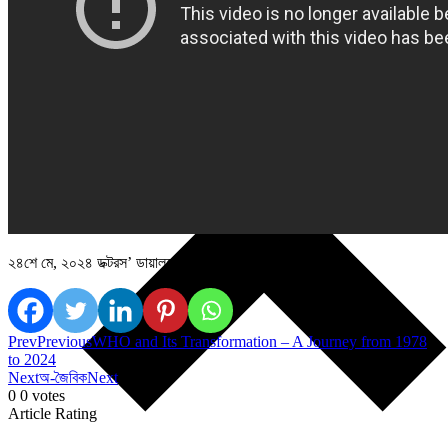
২৪শে মে, ২০২৪ ডক্টরস’ ডায়ালগের ফেসবুক লাইভে আলোচিত।
Prev
Previous
WHO and Its Transformation – A Journey from 1978
to 2024
Next
অ-জৈবিক
Next
0
0
votes
Article Rating