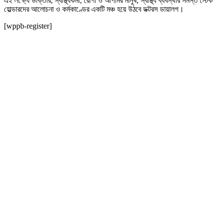
এই লক্ষ্যে ডাক্তার, স্বাস্থ্যকর্মী, রোগী ও আপামর মানুষ, স্বাস্থ্য ব্যবস্থার সমস্ত স্টেক
হোল্ডারদের আলোচনা ও কর্মকাণ্ডের একটি মঞ্চ হয়ে উঠবে ডক্টরস ডায়ালগ।
[wppb-register]