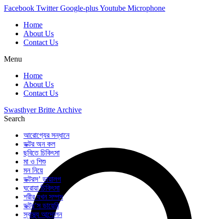
Skip
Facebook
Twitter
Google-plus
Youtube
Microphone
to
Home
content
About Us
Contact Us
Menu
Home
About Us
Contact Us
Swasthyer Britte Archive
Search
আরোগ্যের সন্ধানে
ডক্টর অন কল
ছবিতে চিকিৎসা
মা ও শিশু
মন নিয়ে
ডক্টরস’ ডায়ালগ
ঘরোয়া চিকিৎসা
শরীর যখন সম্পদ
ডক্টর’স ডায়েরি
স্বাস্থ্য আন্দোলন