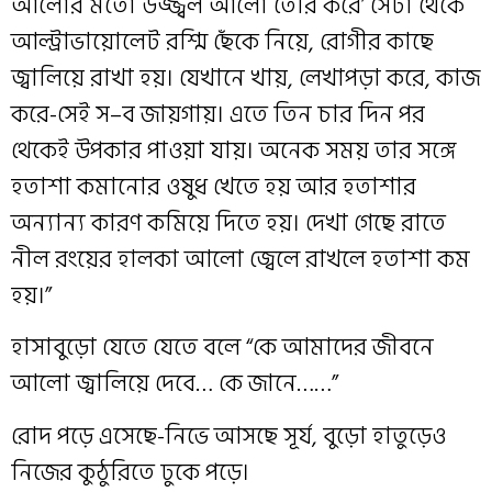
আলোর মতো উজ্জ্বল আলো তৈরি করে’ সেটা থেকে
আল্ট্রাভায়োলেট রশ্মি ছেঁকে নিয়ে, রোগীর কাছে
জ্বালিয়ে রাখা হয়। যেখানে খায়, লেখাপড়া করে, কাজ
করে-সেই স–ব জায়গায়। এতে তিন চার দিন পর
থেকেই উপকার পাওয়া যায়। অনেক সময় তার সঙ্গে
হতাশা কমানোর ওষুধ খেতে হয় আর হতাশার
অন‍্যান‍্য কারণ কমিয়ে দিতে হয়। দেখা গেছে রাতে
নীল রংয়ের হালকা আলো জ্বেলে রাখলে হতাশা কম
হয়।”
হাসাবুড়ো যেতে যেতে বলে “কে আমাদের জীবনে
আলো জ্বালিয়ে দেবে… কে জানে……”
রোদ পড়ে এসেছে-নিভে আসছে সূর্য, বুড়ো হাতুড়েও
নিজের কুঠুরিতে ঢুকে পড়ে।