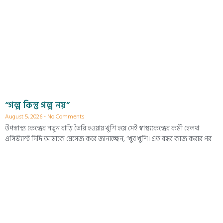
“গল্প কিন্তু গল্প নয়”
August 5, 2026
No Comments
উপস্বাস্থ্য কেন্দ্রের নতুন বাড়ি তৈরি হওয়ায় খুশি হয়ে সেই স্বাস্থ্যকেন্দ্রের কর্মী হেলথ
এসিস্ট্যান্ট দিদি আমাকে মেসেজ করে জানাচ্ছেন, “খুব খুশি। এত বছর কাজ করার পর