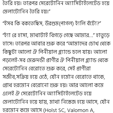
তৈরি হয়। তারপর সেরেটোনিন অ্যাসিটাইলেটেড হয়ে
মেলাটোনিন তৈরি হয়।”
“ইসব কি বকতেছিস, উরগুম(পাগল) হ‍্যঁলি বঁট‍্যে?”
“হ‍্যাঁ রে হাসা, মাথাটাই বিগড়ে গেছে আমার…” হাতুড়ে
হাসে। তারপর আবার শুরু করে “আমাদের চোখ থেকে
কিছুটা আলো ঐ পিনীয়াল গ্ল‍্যান্ডে চলে যায়। আলো
পড়লেই-সব মেরুদন্ডী প্রাণীর ঐ পিনীয়াল গ্ল‍্যান্ড থেকে
সেরেটোনিন বেরোতে শুরু করে, সেই প্রাণীরা
সজীব,সক্রিয় হয়ে ওঠে, যৌন হর্মোন বেরোতে থাকে,
গ্রোথ হরমোন বেরোনো শুরু হয়। আর আলো কমে
এলেই ঐ সেরেটোনিন অ্যাসিটাইলেটেড হয়ে
মেলাটোনিন হয়ে যায়, মাথা নিস্তেজ হয়ে আসে, যৌন
হরমোন কমে আসে (Holst SC, Valomon A,