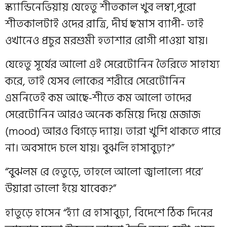
স্ক‍্যান্ডিনেভিয়ায় যেহেতু শীতকাল খুব লম্বা,পুরো
শীতকালটাই ওদের রাত্রি, দীর্ঘ ছ’মাস ব‍্যাপী- তাই
ওখানেও প্রচুর মরশুমী হতাশার রোগী পাওয়া যায়।
যেহেতু সূর্যের আলো এই সেরেটোনিন তৈরিতে সাহায‍্য
করে, তাই যেসব লোকের শরীরে সেরেটোনিন
এমনিতেই কম আছে-শীতে কম আলো তাদের
সেরেটোনিন আরও অনেক কমিয়ে দিয়ে মেজাজ
(mood) আরও বিগড়ে দ‍্যায়। তারা খুশি থাকতে পারে
না। অবসাদে চলে যায়। বুঝলি হাসাবুঢ়া?”
“বুঝলম রে হেতুড়ে, তাহলে আলো জ্বালাল‍্যে পরে’
উয়ারা ভালো হঁয়ে যাবেক?”
হাতুড়ে হাসেন “হ‍্যাঁ রে হাসাবুঢ়া, বিদেশে ঠিক দিনের