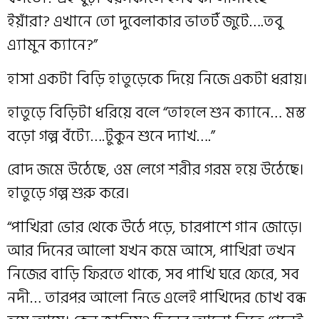
ইয়াঁরা? এখানে তো দুবেলাকার ভাতটঁ জুটে….তবু
এ্যামুন ক‍্যানে?”
হাসা একটা বিড়ি হাতুড়েকে দিয়ে নিজে একটা ধরায়।
হাতুড়ে বিড়িটা ধরিয়ে বলে “তাহলে শুন ক‍্যানে… মস্ত
বড়ো গল্প বঁট‍্যে….টুকুন শুনে দ‍্যাখ….”
রোদ জমে উঠেছে, ওম লেগে শরীর গরম হয়ে উঠেছে।
হাতুড়ে গল্প শুরু করে।
“পাখিরা ভোর থেকে উঠে পড়ে, চারপাশে গান জোড়ে।
আর দিনের আলো যখন কমে আসে, পাখিরা তখন
নিজের বাড়ি ফিরতে থাকে, সব পাখি ঘরে ফেরে, সব
নদী… তারপর আলো নিভে এলেই পাখিদের চোখ বন্ধ