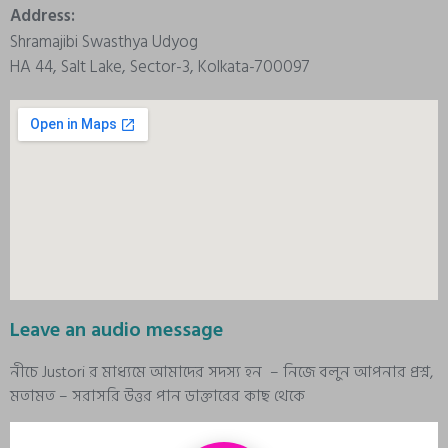
Address:
Shramajibi Swasthya Udyog
HA 44, Salt Lake, Sector-3, Kolkata-700097
Leave an audio message
নীচে Justori র মাধ্যমে আমাদের সদস্য হন – নিজে বলুন আপনার প্রশ্ন,
মতামত – সরাসরি উত্তর পান ডাক্তারের কাছ থেকে