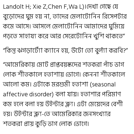
Landolt H; Xie Z,Chen F,Wa L)।দেখা গেছে যে
বুড়োদের ঘুম হয় না, তাদের মেলাটোনিন রিসেপটার
কমে আসে। আসলে মেলাটোনিন আমাদের ঘুমিয়ে
পড়তে সাহায্য করে আর সেরেটোনিন খুশি থাকতে”
“কিন্তু ঝগড়াট‍্যোঁ ক‍্যানে হয়, উটো তো বুল‍্যাঁ করবি?”
“আমেরিকায় মোট প্রাপ্তবয়স্কদের শতকরা পাঁচ ভাগ
লোক শীতকালে হতাশায় ভোগে। কেননা শীতকালে
আলো কম। এটাকে মরশুমী হতাশা (seasonal
affective disorder) বলা যায়। হতাশার পরিমাণ
কম হলে বলা হয় উইন্টার ব্ল‍্যু। এটা মেয়েদের বেশী
হয়। উইন্টার ব্ল‍্যু-তে আমেরিকার জনসংখ্যার
শতকরা প্রায় কুড়ি ভাগ লোক ভোগে।