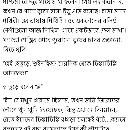
পশ্চিমা রোদ্দুর গায়ে মাখছিলেন। খেয়ালই করেননি,
কখন যে পাশে বুড়ো হাসা টুডু এসে বসেছে। হাসা মানে
পৃথিবী। ওর ভাষায় পির্থিমি। ওর এককালের বলিষ্ঠ
পেশীগুলো আজ শিথিল। গায়ে প্রকটভাবে তেল মাখা।
স‍্যান্ডো গেঞ্জির ওপরে পুরোনো তুষের চাদর জড়ানো,
নিচে ধুতি।
“হেই হেতুড়ে, শুইনছিস? চারদিক থেকে চিল্লাচিল্লি
আসছেক!”
হাতুড়ে বলেন “হুঁ”
“হ‍্যাঁ রে যখুন গেরামে ছিল‍্যম, তখন জমি জিরেতের
ল‍্যেঁগে খুনাখুনি হঁইয়েছেক, কিন্তু এখানে দিনমানে,
রেতে ইয়াদের চিল্লাচিল্লি ঝগড়া চলছেই বঁটে….ক‍্যানে
বলতো? এই বুঢ়া বয়সকালে ইসব কী লাঁগাইছে