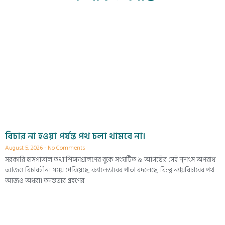
বিচার না হওয়া পর্যন্ত পথ চলা থামবে না।
August 5, 2026
No Comments
সরকারি হাসপাতাল তথা শিক্ষাপ্রাঙ্গণের বুকে সংঘটিত ৯ আগস্টের সেই নৃশংস অপরাধ
আজও বিচারহীন। সময় পেরিয়েছে, ক্যালেন্ডারের পাতা বদলেছে, কিন্তু ন্যায়বিচারের পথ
আজও অধরা। তদন্তভার গ্রহণের