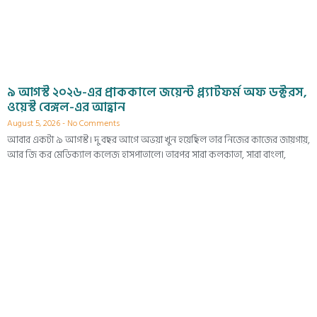
৯ আগস্ট ২০২৬-এর প্রাককালে জয়েন্ট প্ল্যাটফর্ম অফ ডক্টরস,
ওয়েস্ট বেঙ্গল-এর আহ্বান
August 5, 2026
No Comments
আবার একটা ৯ আগস্ট। দু বছর আগে অভয়া খুন হয়েছিল তার নিজের কাজের জায়গায়,
আর জি কর মেডিক্যাল কলেজ হাসপাতালে। তারপর সারা কলকাতা, সারা বাংলা,