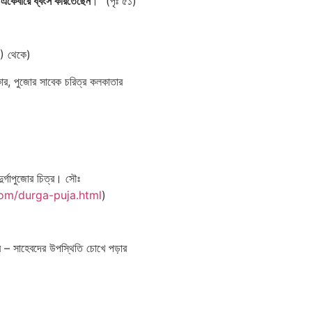
কে একেবারে ধ্বংস করিতেছেন
।” (পৃঃ ৫১)
 থেকে)
কার, পুজোর সাবেক চরিত্র কলকাতার
র্গাপুজোর চিত্র। সৌঃ
com/durga-puja.html
)
র – সাহেবদের উপস্থিতি চোখে পড়ার