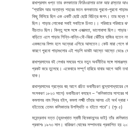
রাধাপ্রসাদ গুপ্ত তার
কলকাতার ফিরিওয়ালার ডাক আর রাস্তার আ
“প্যারিস আর অন্যান্য শহরের মতন কলকাতার পুরনো-পুরনো পাড়া
কিছু মিলিয়ে ছিল এক একটি ছোট্ট ছোট্ট বিচিত্র জগৎ। তার মধ্য
ছিল। পাড়ার লোকেরা সবাই সবাইকে চিনত।। পরিবারে পরিবারে ঝগড়
নীচতাও ছিল। কিন্তু সঙ্গে সঙ্গে একাত্মতা, ভালোবাসা ছিল। পাড়ার
বাড়িতে এলে পাড়ার গিন্নি-বান্নি-বৌ-ঝিরা ঝেঁটিয়ে হাজির হতেন ন
একজনের বিপদ হলে অন্যেরা এগিয়ে আসতেন। কেউ মারা গেলে কা
কারণে পুরনো পাড়াগুলোর এই পড়শি ভাবটা আস্তে আস্তে ভেঙে ভে
রাধাপ্রসাদের বই লেখার সময়ের পরে নতুন অর্থনীতির সঙ্গে সামাঞ্জস্
প্রকট করে তুলেছে। একেবারে সম্পূর্ণ হারিয়ে যাবার আগে আদি তথা
যাক।
রাধাপ্রসাদের গ্রন্থের বহু আগে রচিত ভবানীচরণ বন্দ্যোপাধ্যায়ের ল
সংসকরণ ১৮২৩ সালে) ভবানীচরণ বলছেন – “কলিকাতার সাগরের সহি
কমলালয় নাম স্থির হইল, কমলা লক্ষ্মী তাঁহার আলয় এই অর্থ দ্বারা 
হইতেছে তেমন কলিকাতার উপস্থিতি ও হইতে পারে”। (পৃঃ ৫)
মহেন্দ্রনাথ দত্ত (ভুবনখ্যাত স্বামী বিবেকানন্দের ভাই) তাঁর
কলিকাতা
প্রকাশঃ ১৯৭৩ সাল। বারিবরণ ঘোষের সম্পাদনায় প্রকাশিত হয় ২