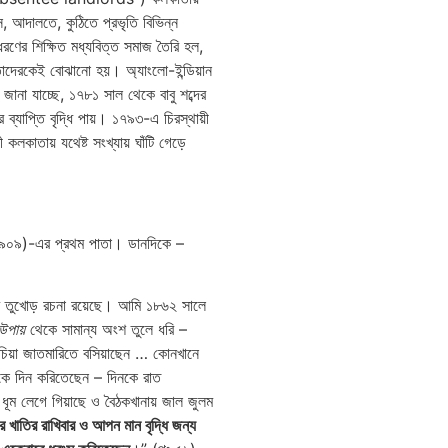
ে, আদালতে, কুঠিতে প্রভৃতি বিভিন্ন
ধরণের শিক্ষিত মধ্যবিত্ত সমাজ তৈরি হল,
দেরকেই বোঝানো হয়। অ্যাংলো-ইন্ডিয়ান
জানা যাচ্ছে, ১৭৮১ সাল থেকে বাবু শব্দের
ব্যাপ্তি বৃদ্ধি পায়। ১৭৯৩-এ চিরস্থায়ী
ী কলকাতায় যথেষ্ট সংখ্যায় ঘাঁটি গেড়ে
০৯)-এর প্রথম পাতা। ডানদিকে –
 জনের তুখোড় রচনা রয়েছে। আমি ১৮৬২ সালে
 উপায়
থেকে সামান্য অংশ তুলে ধরি –
 পুচিয়া জাতমারিতে বসিয়াছেন … কোনখানে
তকে দিন করিতেছেন – দিনকে রাত
 ধূম লেগে গিয়াছে ও বৈঠকখানায় জাল জুলম
বার খাতির রাখিবার ও আপন মান বৃদ্ধি জন্য