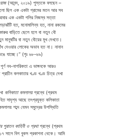
ওয়াজ
(আনন্দ, ২০১৯) পুস্তকে বলছেন –
গুলো ছিল এক একটা গ্রামের মতন আর সব
ে আবার এক একটা গলির নিজস্ব সত্তা
াঝাঁটি হত, মনোমালিন্য হত, নানা রকমের
 কারুর বাড়িতে ছেলে হলে বা নতুন বৌ
তুন মানুষটির বা নতুন বৌয়ের মুখ দেখতে।
ঁধ দেওয়ার লোকের অভাব হত না। নানান
ঙে যাচ্ছে।” (পৃঃ ৬৮-৬৯)
য পূর্ণ নব-নাগরিকতা এ ভাঙ্গনকে আরও
 প্রাচীন কলকাতার খণ্ড খণ্ড চিত্র দেখা
েখা
কলিকাতা কমলালয়
গ্রন্থে (প্রথম
ত সাদৃশ্য আছে তৎপ্রযুক্ত কলিকাতা
কমলালয় শব্দে যেমন সমুদ্রের উপস্থিতি
র পুরাতন কাহিনী ও প্রথা
গ্রন্থে (প্রথম
০১৭ সালে বিগ বুকস প্রকাশনা থেকে। আমি