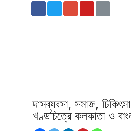
দাসব্যবসা, সমাজ, চিকিৎসা
খণ্ডচিত্রে কলকাতা ও বাং