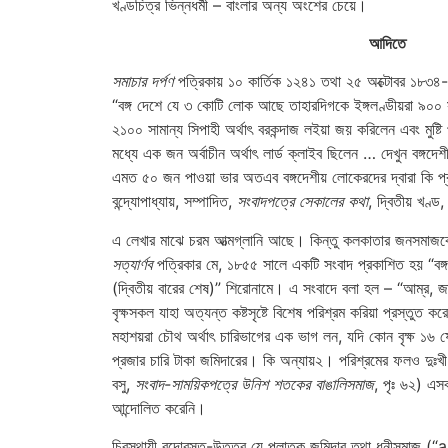
খণ্ডচিত্র ভিন্নধর্মী – বাংলার অন্য অংশের চেয়ে।
আদিতে
সমাচার দর্পণ
পত্রিকায় ১০ কার্তিক ১২৪১ তথা ২৫ অক্টোবর ১৮৩৪-
“বঙ্গ দেশে যে ৩ কোটি লোক আছে তাহারদিগকে ইঙ্গলণ্ডীয়রা ৯০০ স
২১০০ সামান্য সিপাহী অর্থাৎ বরকন্দাজ লইয়া জয় করিলেন এবং মুষ্ট
মধ্যে এক জন অর্বাচীন অর্থাৎ লার্ড ক্লাইব ছিলেন … দেখুন বঙ্গদ
এমত ৫০ জন পাওয়া ভার অতএব বঙ্গদেশীয় লোকেরদের দ্বারা কি প্রক
বন্দ্যোপাধ্যায়, সম্পাদিত,
সংবাদপত্রে সেকালের কথা
, দ্বিতীয় খণ্ড,
এ লেখার মাঝে চরম আত্মগ্লানি আছে। কিন্তু কলকাতার জনসমাজকে
সত্যার্ণব
পত্রিকার মে, ১৮৫৫ সালে একটি সংবাদ প্রকাশিত হয় “বঙ্গ
(দ্বিতীয় বারের শেষ)” শিরোনামে। এ সংবাদে বলা হল – “আম্র, জাম
বৃক্ষসকল যাহা অত্যন্ত কষ্টসৃষ্টে বিশেষ পরিশ্রম করিয়া প্রস্তুত 
মহাশয়রা চৌথ অর্থাৎ চারিভাগের এক ভাগ লন, যদি কোন বৃক্ষ ১৬ ষ
প্রজার চারি টাকা জমিদারের। কি অন্যায়২। পরিশ্রমের ফলও দুঃখ
বসু,
সংবাদ-সাময়িকপত্রে উনিশ শতকের বাঙালিসমাজ
, পৃঃ ৬২) এ
আন্দোলিত করেনি।
চিরস্থায়ী বন্দোবস্ত-উত্তর যে পলাতক জমিদার তথা ধনীসমা