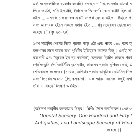
এই সংস্করণটিকে ব্যবহার করেছি) বলছেন – “ছেলেবেলায় আমরা স
পিসে জ্যাঠা, মাসি ইত্যাদি, ইহাতে জাতি-বর্ণের কোন কথাই ছিল না
হইত … এমনকি চাকরদেরও একটা সম্পর্ক দেওয়া হইত। ইহাতে পরস্পর
এবং আবশ্যক হইলে সকলে সহায় হইত … বাবু সম্বোধন ছেলেবেলায় 
হয়েছে।” (পৃঃ ২৩-২৪)
১৭শ শতাব্দির শেষের দিকে প্রথম গড়ে ওঠা এবং পরের ২০০ বছর 
জনপদের মানে ভারত তথা পৃথিবীর ইতিহাসে অনেক কিছু। একই সঙ্গ
রাজধানী এবং “জুয়েল ইন দ্য ক্রাউন”, সম্ভবত ব্রিটিশ ভারতে প্রথ
প্রেসিডেন্সি ইউনিভার্সিটির জন্মস্থান, ভারতের প্রথম সুপ্রিম কোর্ট
মেডিক্যাল কলেজের (১৮৩৫, এশিয়ার প্রথম আধুনিক মেডিসিন শিক্ষার
এবং বিতর্কের অবসান-বিন্দু কলকাতা। এবং আরও অনেক কিছুই এখা
তাঁরা এ বিষয়ে বিলক্ষণ অবহিত।
(অষ্টাদশ শতাব্দীর কলকাতার চিত্র। শিল্পীঃ টমাস ড্যানিয়েল (১৭
Oriental Scenery. One Hundred and Fifty 
Antiquities, and Landscape Scenery of Hin
হয়েছে।)