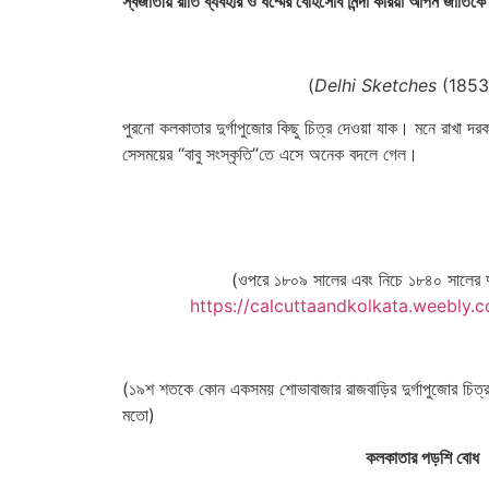
স্বজাতীয় রীতি ব্যবহার ও ধর্ম্মের বেহিসেবি নিন্দা করিয়া আপন জাতি
(
Delhi Sketches
(1853)
পুরনো কলকাতার দুর্গাপুজোর কিছু চিত্র দেওয়া যাক। মনে রাখা দর
সেসময়ের “বাবু সংস্কৃতি”তে এসে অনেক বদলে গেল।
(ওপরে ১৮০৯ সালের এবং নিচে ১৮৪০ সালের দু
https://calcuttaandkolkata.weebly.
(১৯শ শতকে কোন একসময় শোভাবাজার রাজবাড়ির দুর্গাপুজোর চিত্
মতো)
কলকাতার পড়শি বোধ