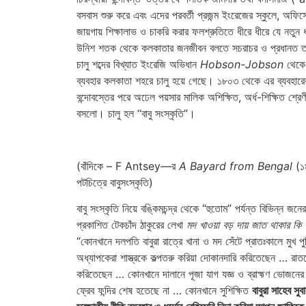
বসবাস শুরু করে এবং এদের পরবর্তী প্রজন্ম ইংরেজের স্কুলে, অফিস
জায়গায় শিক্ষালাভ ও চাকরি করার ফলশ্রুতিতে ধীরে ধীরে যে নতুন 
উনিশ শতক থেকে কলকাতার জনজীবন বলতে সচরাচর ও প্রধানত তা
চালু শব্দের বিখ্যাত ইংরেজি অভিধান
Hobson-Jobson
থেকে 
ব্যবহার কলকাতা শহরে চালু হয়ে গেছে। ১৮০৩ থেকে এর ব্যবহারের 
বন্দোবস্তের পরে অঢেল পয়সার মালিক অশিক্ষিত, অর্ধ-শিক্ষিত শ্রেণ
বসলো। চালু হল “বাবু সংস্কৃতি”।
(বাঁদিকে – F Antsey—র
A Bayard from Bengal
(১৯
পটচিত্রে বাবুসংস্কৃতি)
বাবু সংস্কৃতি নিয়ে বঙ্কিমচন্দ্র থেকে “হুতোম” পর্যন্ত বিভিন্ন
প্রকাশিত টেকচাঁদ ঠাকুরের লেখা
মদ খাওয়া বড় দায় জাত থাকার কি
“কোনখানে দলপতি বাবুরা রাত্রে খানা ও মদ সেঁটে প্রাতঃকালে মুখ
অধ্যাপকেরা শাস্ত্রকে কল্পতরু করিয়া দোকানদারি করিতেছেন … রা
করিতেছেন … কোনখানে দালানে পূজা যাগ যজ্ঞ ও ব্রাহ্মণ ভোজনের
ফ্রেব ফন্দির শেষ হতেছে না … কোনখানে সুশিক্ষিত
বাবুরা সাহেব সু