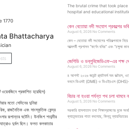
The brutal crime that took place
hospital and educational institut
কেন বেতোয়া নদী সংযোগ প্রকল্পের ভবি
August 6, 2026
No Comments
nta Bhattacharya
কেন – বেতোয়া নদী সংযোগের পরিকল্পনাকে নিয়ে 
ician
আত্মগর্বী প্রশাসন “কর্ণেন বধির” এবং “চক্ষুষা কান
sts
জেপিডি ও ডব্লুবিজেডিএফ-এর পক্ষ থেক
August 6, 2026
No Comments
৪ আগস্ট ২০২৬ জয়েন্ট প্ল্যাটফর্ম অব ডক্টরস, ওয়েস্
ভবনে ডিএমই (DME) ও ডিএইচএস (DHS)
ী
ওয়েবজিনে প্রকাশিত হয়েছিল)
বিচার না হওয়া পর্যন্ত পথ চলা থামবে 
August 5, 2026
No Comments
য়ার মতো সেদিনের দুনিয়া
ক, রাজনৈতিক এবং সাংস্কৃতিক কেন্দ্র
সরকারি হাসপাতাল তথা শিক্ষাপ্রাঙ্গণের বুকে 
লার রূপান্তর ঘটেনি। উনবিংশ শতাব্দীর
ক্যালেন্ডারের পাতা বদলেছে, কিন্তু ন্যায়বি
 যাত্রাও দুর্বল ছিল। ফলত কলকাতার