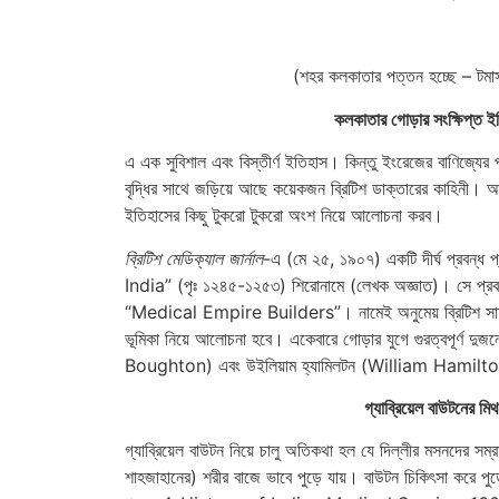
(শহর কলকাতার পত্তন হচ্ছে – টমাস
কলকাতার গোড়ার সংক্ষিপ্ত ই
এ এক সুবিশাল এবং বিস্তীর্ণ ইতিহাস। কিন্তু ইংরেজের বাণিজ্যের প্
বৃদ্ধির সাথে জড়িয়ে আছে কয়েকজন ব্রিটিশ ডাক্তারের কাহিনী। 
ইতিহাসের কিছু টুকরো টুকরো অংশ নিয়ে আলোচনা করব।
ব্রিটিশ মেডিক্যাল জার্নাল
-এ (মে ২৫, ১৯০৭) একটি দীর্ঘ প্রবন্
India” (পৃঃ ১২৪৫-১২৫৩) শিরোনামে (লেখক অজ্ঞাত)। সে প্রবন্
“Medical Empire Builders”। নামেই অনুমেয় ব্রিটিশ সাম্র
ভূমিকা নিয়ে আলোচনা হবে। একেবারে গোড়ার যুগে গুরত্বপূর্ণ দুজ
Boughton) এবং উইলিয়াম হ্যামিলটন (William Hamilt
গ্যাব্রিয়েল বাউটনের মিথ
গ্যাব্রিয়েল বাউটন নিয়ে চালু অতিকথা হল যে দিল্লীর মসনদের সম্র
শাহজাহানের) শরীর বাজে ভাবে পুড়ে যায়। বাউটন চিকিৎসা করে পু