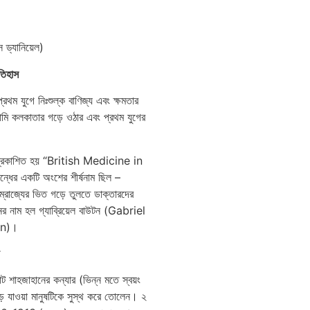
 ড্যানিয়েল)
তিহাস
রথম যুগে নিঃশুল্ক বাণিজ্য এবং ক্ষমতার
আমি কলকাতার গড়ে ওঠার এবং প্রথম যুগের
ধ প্রকাশিত হয় “British Medicine in
ধের একটি অংশের শীর্ষনাম ছিল –
াজ্যের ভিত গড়ে তুলতে ডাক্তারদের
নের নাম হল গ্যাব্রিয়েল বাউটন (Gabriel
on)।
াট শাহজাহানের কন্যার (ভিন্ন মতে স্বয়ং
ড়ে যাওয়া মানুষটিকে সুস্থ করে তোলেন। ২