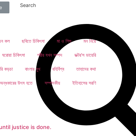
Search
e
 অন কল
ছবিতে চিকিৎসা
মা ও শিশু
মন নিয়ে
ঘরোয়া চিকিৎসা
শরীর যখন সম্পদ
ডক্টর’স ডায়েরি
রি কড়চা
বাংলার মুখ
বহির্বিশ্ব
তাহাদের কথা
অন্ধকারের উৎস হতে
সম্পাদকীয়
ইতিহাসের সরণি
ntil justice is done.