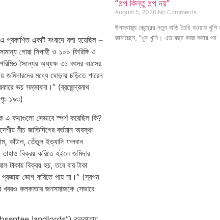
“গল্প কিন্তু গল্প নয়”
August 5, 2026
No Comments
উপস্বাস্থ্য কেন্দ্রের নতুন বাড়ি তৈরি হওয়ায় খুশ
জানাচ্ছেন, “খুব খুশি। এত বছর কাজ করার পর
এ প্রকাশিত একটি সংবাদে বলা হয়েছিল –
ামান্য গোরা সিপাহী ও ১০০ ফিরিঙ্গি ও
ি পরিমিত সৈন্যের অধ্যক্ষ ৩১ বৎসর বয়সের
েশীয় জমিদারদের মধ্যে ঘোড়ায় চড়িতে পারেন
ারে ভয় সম্ভাবনা।” (ব্রজেন্দ্রনাথ
 পৃঃ ১৯৩)
 এ কথাগুলো সেভাবে স্পর্শ করেছিল কি?
দেশীয় নীচ জাতিদিগের বর্তমান অবস্থা
, কাঁটাল, তেঁতুল ইত্যাদি ফলবান
করে তাহাও বিক্রয় করিতে হইলে জমিদার
োল টাকায় বিক্রয় হয়, তবে বার টাকা
ী প্রজারা ভোগ করিতে পায় না।” (স্বপন
সব খবরও কলকাতার জনসমাজকে সেভাবে
জ (“absentee landlords”) কলকাতায়