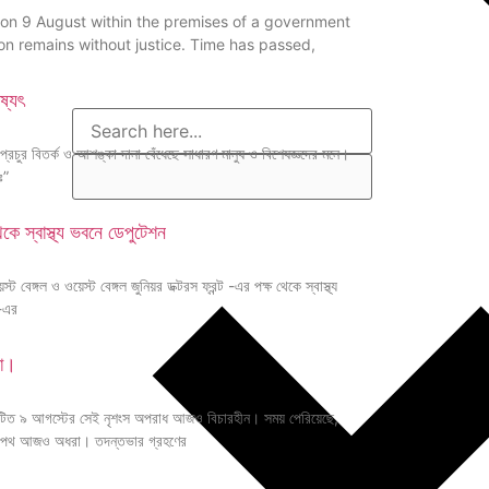
 on 9 August within the premises of a government
ion remains without justice. Time has passed,
ষ্যৎ
প্রচুর বিতর্ক ও আশঙ্কা দানা বেঁধেছে সাধারণ মানুষ ও বিশেষজ্ঞদের মনে।
ঃ”
ে স্বাস্থ্য ভবনে ডেপুটেশন
ট বেঙ্গল ও ওয়েস্ট বেঙ্গল জুনিয়র ডক্টরস ফ্রন্ট -এর পক্ষ থেকে স্বাস্থ্য
-এর
না।
সংঘটিত ৯ আগস্টের সেই নৃশংস অপরাধ আজও বিচারহীন। সময় পেরিয়েছে,
চারের পথ আজও অধরা। তদন্তভার গ্রহণের