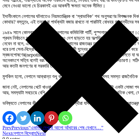
সময় পাল্টেছে, পরিস্থিতির অনেক পরিবর্তন ঘটেছে, নিশ্চয়ই একই ধরণের কার্যপ্রণালী সব স
মেনে নেওয়া ভালো যে চিরকালই এর আকর্ষণী ক্ষমতা অনেক সীমিত।
ইদানীংকালে নেপালের ঘটনাতেও নিয়মতান্ত্রিক বা ‘স্বাভাবিক’ পথ অনুসরণের বিপজ্জনক 
কোথায়? বস্তুতঃ, এই তফাৎ বা পার্থক‍্যটা বজায় রাখতে না পারাটাই বোধহয় বামপন্থীদের স
১৯৪৯ সালে কোলকাতায় গঠিত হয় নেপালের কমিউনিষ্ট পার্টি, পুস্পলাল শ্রেষ্ঠার উদ‍্যোগে
প্রথম নির্বাচনে অংশগ্রহণ করতে পারলেও দেশ ছাড়তে হয় অল্পদিন পরেই। প্রবাসে অসুস্থ 
নেবেন না বলে, এবং সেখানেই মারা যান। নেপালের রাজতন্ত্র তার মৃতদেহ নেপালে ফেরাত
ধরে চলা সেনা-বিদ্রোহী গেরিলা মারাত্মক প্রাণঘাতী যুদ্ধের পর কমিউনিস্টরা অংশগ্রহণ
স্বজনপোষণের(nepotism) এর দায়ে। ঠিকই, বাংলাদেশ, নেপাল প্রভৃতি দেশগুলিতে যা ঘটে
অনেকাংশে সত‍্যি বলেই বরং এতো সহজ হয়ে যাচ্ছে স্বার্থান্বেষীদের অবাধ পদচারণা। সঠিক
আর কতটা জনগণের বা সরকারি তহবিল কাছ থেকে, সেটা বলা মুশকিল।
মুশকিল হলো, নেপালে আক্রান্ত শুধু বামপন্থীরা নয় নেপাল কংগ্রেসসহ সমস্ত রাজনৈতিক 
জানা নেই, নেপালের খেটে খাওয়া মানুষের বক্তব‍ও এক কিনা। আসলে এটা একটা সোজা পদ্
আর, সমস‍্যাটা সবচেয়ে বেশি সেইখানেই। অরাজনৈতিক বলে এক চরম রাজনৈতিক খেলা, 
ভবিষ‍্যতে নেপালের কী হবে জানিনা, কিন্তু বামপন্থীরা যদি মানুষের কাছে নিজেদের স্ব
Prev
Previous
“একদিন দেখবো আলো আঁধারের শেষ যেখানে…”
Next
নেপালে বিদ্রোহ
Next
0
0
votes