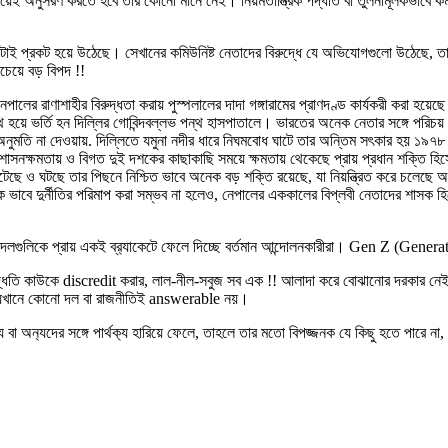
ময়েই অনুসরণ করতে হবে তার কোনো মানে নেই। নিয়মতান্ত্রিক পদ্ধতি বা তুলনামূলকভাবে কম ঝু
দিকটাই প্রকট হয়ে উঠেছে। সেখানের কমিউনিষ্ট নেতাদের বিরুদ্ধে যে অভিযোগগুলো উঠেছে,
বচেয়ে বড় বিপদ !!
।নেপালের রাণাশাহীর বিরুদ্ধতা করায় পুস্পলালের দাদা গঙ্গারামের প্রাণদণ্ড কার্যকরী কর
হয়ে ভর্তি হন দিল্লির গোবিন্দবল্লভ পন্থ হাসপাতালে। ভারতের অনেক নেতার সঙ্গে পরিচয় থা
ে অনুমতি না দেওয়ায়. দিল্লিতে যমুনা নদীর ধারে নিঘমবোধ ঘাটে তার অন্তিম সৎকার হয় ১৯
 করে শাসনক্ষমতায় ও বিগত দুই দশকের কাছাকাছি সময়ে ক্ষমতায় থেকেছে প্রায় প্রধান শক্তি 
ছে ও ঘটছে তার পিছনে নিশ্চিত ভাবে অনেক বড় শক্তি রয়েছে, যা নিয়ন্ত্রিত করে চলেছে
 ভাবে দুর্নীতির পরিমাপ করা সম্ভব না হলেও, নেপালের এককালের বিপ্লবী নেতাদের শাসক হিস
দলগুলিকে প্রায় একই ব্র‍্যাকেটে ফেলে দিচ্ছে বর্তমান আন্দোলনকারীরা। Gen Z (Generat
ধতি কাউকে discredit করার, লাল-নীল-সবুজ সব এক !! আলাদা করে বোঝানোর দরকার নেই, 
যেখানে কোনো দল বা রাজনীতিই answerable নয়।
াতন্ত্র‍্য বা অন‍্যদের সঙ্গে পার্থক‍্য হারিয়ে ফেলে, তাহলে তার মতো বিপজ্জনক যে কিছ