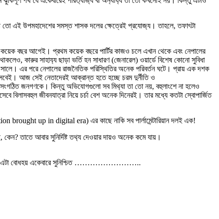
ঁকিপূর্ণ পথ যে একেবারেই পরিত‍্যাজ‍্য বা অন‍্যায‍্য তা তো কখনোই নয়। কিন্তু এটাও
 তা তো এই উপমহাদেশের সমস্ত শাসক দলের ক্ষেত্রেই প্রযোজ‍্য। তাহলে, তফাৎটা
া হয়েছে কয়েক বছর আগেই। প্রথম কয়েক বছরে পার্টির কাজও চলে এখান থেকে এবং নেপালের
কলেও, কারুর সাহায‍্য ছাড়া ভর্তি হন সাধারণ (জেনারেল) ওয়ার্ডে বিশেষ কোনো সুবিধা
৭৮ সালে। এর পরে নেপালের রাজনৈতিক পরিস্থিতির অনেক পরিবর্তন ঘটে। প্রায় এক দশক
হিসেবেই। আজ সেই নেতাদেরই আক্রান্ত হতে হচ্ছে চরম দুর্নীতি ও
 অসংগঠিত জনগণকে। কিন্তু অভিযোগগুলো সব মিথ‍্যা তা তো নয়, বহুলাংশে না হলেও
েবে বিলাসবহুল জীবনযাত্রা নিয়ে চর্চা বেশ অনেক দিনেরই। তার মধ্যে কতটা স্বোপার্জিত
ion brought up in digital era) এর কাছে নাকি সব পার্লামেন্টারিয়ান দলই এক!
কেন? তাতে আবার সুনির্দিষ্ট তথ‍্য দেওয়ার দায়ও অনেক কমে যায়।
ু হতে পারে না, এটা বোধহয় একেবারে সুনিশ্চিত ……………………..