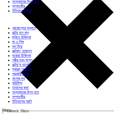
অন্ধকারের উৎস হতে
সম্পাদকীয়
ইতিহাসের সরণি
আরোগ্যের সন্ধানে
ডক্টর অন কল
ছবিতে চিকিৎসা
মা ও শিশু
মন নিয়ে
ডক্টরস’ ডায়ালগ
ঘরোয়া চিকিৎসা
শরীর যখন সম্পদ
ডক্টর’স ডায়েরি
স্বাস্থ্য আন্দোলন
সরকারি কড়চা
বাংলার মুখ
বহির্বিশ্ব
তাহাদের কথা
অন্ধকারের উৎস হতে
সম্পাদকীয়
ইতিহাসের সরণি
Menu
Generic filters