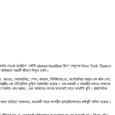
ভাবে অভ‍্যর্থনা দেওয়া হয়েছিল’ সেটাই almost headline ছিল’ সেযুগের New York Timesএ
জ্ঞতা পরবর্তী জীবনে বিস্মৃত হননি।
ওয়ে, স্লোভানিয়া, স্পেন, কানাডা, নিউজিল‍্যাণ্ড, অস্ট্রেলিয়া প্রমুখ এক ঝাঁক দেশ,
ন্ত্রীর এক ঐতিহাসিক চুক্তি স্বাক্ষরিত হয়েছে। তার গুজরাট ও মহারাষ্ট্র সফরে সেখানের
 অতি নৈকট‍্য বোধ করছে ; এবং আমাদের দেশের অনেকেই তাতে যথেষ্টই খুশি। রাজনৈতিক
র কারণ ঘটেছে? সম্ভবতঃ, কয়েকটি শহরে সংগঠিত ছাত্রবিক্ষোভের কর্মসূচী পালিত হয়েছে।