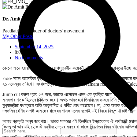
Dr. Amit Pan
Paediatrician, leader of doctors' movement
My Other Posts
September 14, 2025
8:03 am
No Comments
কোনো মানে হয়না তাও একেবারে যোগসূত্রহীন কয়েকটা ঘটনা তুলে ধরার অবান্তর
১৯৬৮ সালে আমেরিকা যুক্তরাষ্ট্রের সদ‍্য প্রাচীন সমরসচিব, ভিয়েতনাম যুদ্ধের অন্যতম 
২১ নভেম্বর তারিখে। সংবাদপত্রের বিবরণ বলছে, McNamara rescued from Calcutta m
Jump cut করুন প্রায় ৫৭ বছর, ভারতে এসেছেন এমন এক ব‍্যক্তি যাকে Persona non grata 
মানবতার শত্রু হিসেবে চিহ্নিত করে। অথচ ভারতবর্ষে তিনদিনের সফরে তিনি পেলেন প্রায় রাজ
মুখ‍্যমন্ত্রীরা যথাক্রমে অতি আহ্লাদিত ও গর্বিত বোধ করেছেন। না, এতে অবাক হওয়ার 
দলগুলির বেশির ভাগই আমাদের রাজ‍্যের শাসক দলের মতোই এই বিষয়ে নিশ্চুপ থাকাই পছন্
আমার প্রশ্নটা অন‍্য জায়গায়। ভারত সফরের এই তিনদিনে ইস্রায়েলের ঐ অর্থমন্ত্রী মহা
কিন্তু তা আর যাই হোক ঐ মন্ত্রীমহোদয়ের সফরে বা কাজে বিন্দুমাত্র বিঘ্ন ঘটানোর অভিপ্