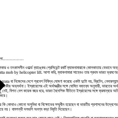
 ইচ্ছে হলো……………
রূপকার ও তৎকাসলীন ওয়ার্ল্ড ব‍্যাঙ্কের প্রেসিডেন্ট রবার্ট ম‍্যাকনামারাকে কোলকাতায় যে
ob by helicopter lift. আশা করি, ম‍্যাকনামারা সাহেবও তার প্রথম ভারত ভ্রমণের অভি
বা নিজেদের দেশে প্রবেশ নিষিদ্ধ ঘোষণা করেছে একটা দুটো নয়, ব্রিটেন, নেদারল্যান্ড, নর
কীয় অভ‍্যর্থনা। ইস্রায়েলের এই অর্থমন্ত্রীর সঙ্গে ঘোষিত বক্তব‍্য অনুযায়ী, ভারতের অর্থম
কিছু নেই, বিগত বেশ কয়েক বছর ধরে, ভারত বৈদেশিক নীতিতে ইস্রায়েলের সঙ্গে ক্রমান্বয়ে
দ করে।
শয় কি কোথাও কোনো অসুবিধা বা বিক্ষোভের সম্মুখীন হয়েছেন বা ভারতীয় প্রশাসনের উদ্বেগে
রায়ে নয়। বামপন্থী দলগুলি অবশ‍্য কড়া বিবৃতি দিয়েছেন।