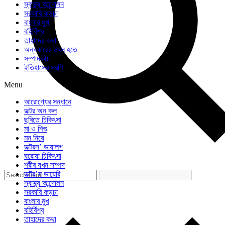
স্বাস্থ্য আন্দোলন
সরকারি কড়চা
বাংলার মুখ
বহির্বিশ্ব
তাহাদের কথা
অন্ধকারের উৎস হতে
সম্পাদকীয়
ইতিহাসের সরণি
Menu
আরোগ্যের সন্ধানে
ডক্টর অন কল
ছবিতে চিকিৎসা
মা ও শিশু
মন নিয়ে
ডক্টরস’ ডায়ালগ
ঘরোয়া চিকিৎসা
শরীর যখন সম্পদ
ডক্টর’স ডায়েরি
স্বাস্থ্য আন্দোলন
সরকারি কড়চা
বাংলার মুখ
বহির্বিশ্ব
তাহাদের কথা