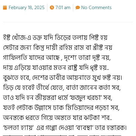
February 18, 2025
7:01 am
No Comments
ইষ্ট খোঁজ-এ ভক্ত যদি ভিড়ের তলায় পিষ্ট হয়
সেটার জন
্য কিন্তু দায়ী রহিম রাম বা খ্রীষ্ট নয়
গাফিলতি যাদের আছে , দৃশ
্যে তারা দৃষ্ট নয়,
দায় এড়িয়ে যাওয়ার মতন রাষ্ট্র যদি ধৃষ্ট হয়..
বুঝতে হবে, দেশের ভাবীর আয়নাতে মুখ হৃষ্ট নয়।
ভিড় যে হবেই তীর্থে যেতে, বার্তা জানেন কর্তা সব,
তাও যদি হন জীয়ন্তরা ধর্মে ‘ফজুল খরচা’ সব,
যতই পেটাক উল্লাসে ঢাক মিডিয়াদের পড়চা সব,
অনন্তকে ধরতে গিয়ে অন্ততে যার ঝটকা শব..
‘চলতা হ্যায়’ এর গপ্পো দেওয়া ‘ব
্যবস্থা’ তার হন্তারক।