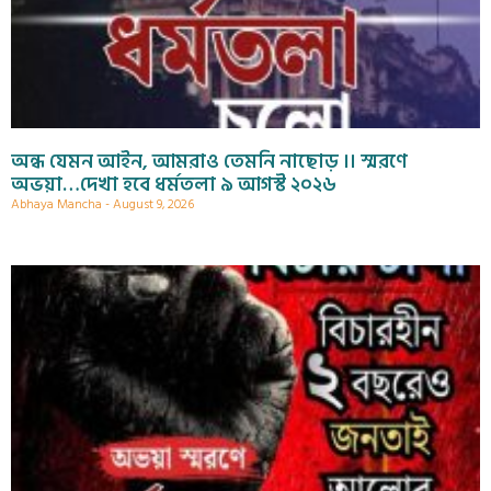
অন্ধ যেমন আইন, আমরাও তেমনি নাছোড় ।। স্মরণে
অভয়া…দেখা হবে ধর্মতলা ৯ আগস্ট ২০২৬
Abhaya Mancha
August 9, 2026