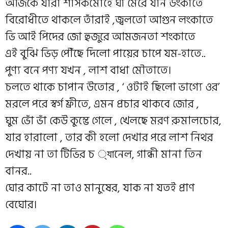
আজকে যারা শাসকমোহে ঘা মেরে যান ডংকাতে
বিরোধীতে থাকলে তাঁরাই ,জ্বলতো আগুন লংকাতে
ভি আই পিদের জো হুজুরে আমজনতা শংকাতে
এই বুঝি ভিড় পৌঁছে দিলো পায়ের চাপে যম-হাতে..
পুণ
্য বনে পণ
্য যখন , লাশ বাধা মৌতাতে।
চলতে থাকে চাপান উতোর , ‘ ওটাই ছিলো ভাগ
্যে ওর’
মরলে পরে স্বর্গ ফ্রীতে, এমন প্রচার থাকবে জোর ,
ঘুম ভোঁ ভাঁ কেউ কুম্ভে গেলে , খেলছে মরণ রুমালচোর,
যার হারালো , তার কী হলো দেখার পরে লাশ নিথর
দেখায় না তা টিভির চ
্যানেল, গান্ধী মানা তিন
বানর..
ঘোর কাটে না তাও মানুষের, যাক না যতই প্রাণ
বেঘোর।