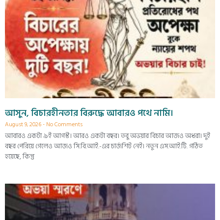
আসুন, বিচারহীনতার বিরুদ্ধে আবারও পথে নামি।
August 9, 2026
No Comments
আবারও একটা ৯ই আগস্ট। আরও একটা বছর। তবু অভয়ার বিচার আজও অধরা। দুই
বছর পেরিয়ে গেলেও আজও সি.বি.আই.-এর চার্জশিট নেই। নতুন এস.আই.টি. গঠিত
হয়েছে, কিন্তু