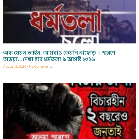
অন্ধ যেমন আইন, আমরাও তেমনি নাছোড় ।। স্মরণে
অভয়া…দেখা হবে ধর্মতলা ৯ আগস্ট ২০২৬
August 9, 2026
No Comments