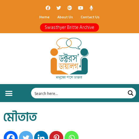
Home
About Us
Contact Us
Swasthyer Britte Archive
মৌতাত