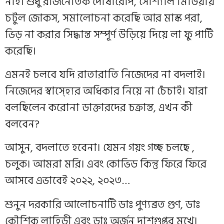
নাহ। শুধু রাজনৈতিক দোষারোপ, সোশ্যাল মিডিয়ায়
চটুল জোকস, সমালোচনা করেছি আর মাস্ক পরা,
ভিড় না করার সিদ্ধান্ত সম্পূর্ণ উড়িয়ে দিয়ে লা ফু পার্টি
করেছি।
এমনই চলবে যদি রাতারাতি নিজেদের না বদলাই।
নিজেদের স্বাস্হ্যের অধিকার নিয়ে না চেঁচাই। যারা
বলছিলেন করোনা ডাক্তারদের চক্রান্ত, এখন কী
বলবেন?
আসুন, বদলাতে হবেনা। যেমন গয়ং গচ্ছ চলছে ,
চলুক। আমরা মরি। এবং কোভিড কিন্তু ফিরে ফিরে
আসবে এভাবেই ২০২২, ২০২৩…
শুনুন দরকারি আলোচনাটি ডাঃ পুণ্যব্রত গুণ, ডাঃ
কৌশিক লাহিড়ী এবং ডাঃ অর্জুন দাশগুপ্তর মুখে।