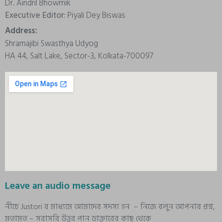
Dr. Aindril Bhowmik
Executive Editor:
Piyali Dey Biswas
Address:
Shramajibi Swasthya Udyog
HA 44, Salt Lake, Sector-3, Kolkata-700097
Leave an audio message
নীচে Justori র মাধ্যমে আমাদের সদস্য হন – নিজে বলুন আপনার প্রশ্ন,
মতামত – সরাসরি উত্তর পান ডাক্তারের কাছ থেকে