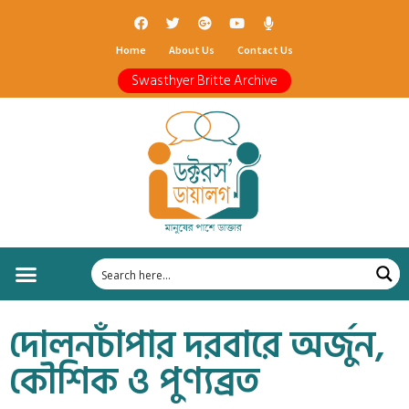
Home
About Us
Contact Us
Swasthyer Britte Archive
দোলনচাঁপার দরবারে অর্জুন,
কৌশিক ও পুণ্যব্রত