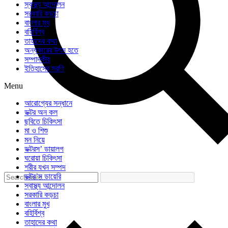
স্বাস্থ্য আন্দোলন
সরকারি কড়চা
বাংলার মুখ
বহির্বিশ্ব
তাহাদের কথা
অন্ধকারের উৎস হতে
সম্পাদকীয়
ইতিহাসের সরণি
Menu
আরোগ্যের সন্ধানে
ডক্টর অন কল
ছবিতে চিকিৎসা
মা ও শিশু
মন নিয়ে
ডক্টরস’ ডায়ালগ
ঘরোয়া চিকিৎসা
শরীর যখন সম্পদ
ডক্টর’স ডায়েরি
স্বাস্থ্য আন্দোলন
সরকারি কড়চা
বাংলার মুখ
বহির্বিশ্ব
তাহাদের কথা