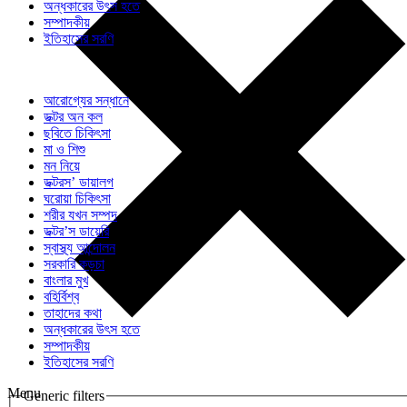
অন্ধকারের উৎস হতে
সম্পাদকীয়
ইতিহাসের সরণি
আরোগ্যের সন্ধানে
ডক্টর অন কল
ছবিতে চিকিৎসা
মা ও শিশু
মন নিয়ে
ডক্টরস’ ডায়ালগ
ঘরোয়া চিকিৎসা
শরীর যখন সম্পদ
ডক্টর’স ডায়েরি
স্বাস্থ্য আন্দোলন
সরকারি কড়চা
বাংলার মুখ
বহির্বিশ্ব
তাহাদের কথা
অন্ধকারের উৎস হতে
সম্পাদকীয়
ইতিহাসের সরণি
Menu
Generic filters