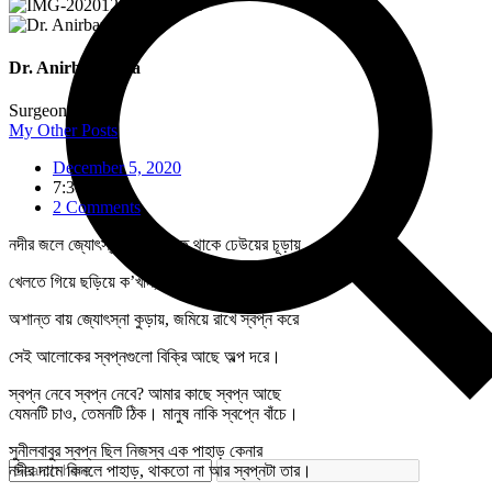
Dr. Anirban Jana
Surgeon
My Other Posts
December 5, 2020
7:36 am
2 Comments
নদীর জলে জ্যোৎস্নাগুলো খেলতে থাকে ঢেউয়ের চূড়ায়
খেলতে গিয়ে ছড়িয়ে ক’খান, ছড়িয়ে পড়ুক অশান্ত বায়।
অশান্ত বায় জ্যোৎস্না কুড়ায়, জমিয়ে রাখে স্বপ্ন করে
সেই আলোকের স্বপ্নগুলো বিক্রি আছে অল্প দরে।
স্বপ্ন নেবে স্বপ্ন নেবে? আমার কাছে স্বপ্ন আছে
যেমনটি চাও, তেমনটি ঠিক। মানুষ নাকি স্বপ্নে বাঁচে।
সুনীলবাবুর স্বপ্ন ছিল নিজস্ব এক পাহাড় কেনার
নদীর দামে কিনলে পাহাড়, থাকতো না আর স্বপ্নটা তার।