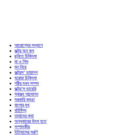
আরোগ্যের সন্ধানে
ডক্টর অন কল
ছবিতে চিকিৎসা
মা ও শিশু
মন নিয়ে
ডক্টরস’ ডায়ালগ
ঘরোয়া চিকিৎসা
শরীর যখন সম্পদ
ডক্টর’স ডায়েরি
স্বাস্থ্য আন্দোলন
সরকারি কড়চা
বাংলার মুখ
বহির্বিশ্ব
তাহাদের কথা
অন্ধকারের উৎস হতে
সম্পাদকীয়
ইতিহাসের সরণি