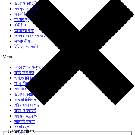
ডক্টর’স ডায়েরি
স্বাস্থ্য আন্দোলন
সরকারি কড়চা
বাংলার মুখ
বহির্বিশ্ব
তাহাদের কথা
অন্ধকারের উৎস হতে
সম্পাদকীয়
ইতিহাসের সরণি
Menu
আরোগ্যের সন্ধানে
ডক্টর অন কল
ছবিতে চিকিৎসা
মা ও শিশু
মন নিয়ে
ডক্টরস’ ডায়ালগ
ঘরোয়া চিকিৎসা
শরীর যখন সম্পদ
ডক্টর’স ডায়েরি
স্বাস্থ্য আন্দোলন
সরকারি কড়চা
বাংলার মুখ
Generic filters
বহির্বিশ্ব