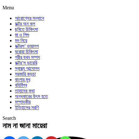
Menu
আরোগ্যের সন্ধানে
ডক্টর অন কল
ছবিতে চিকিৎসা
মা ও শিশু
মন নিয়ে
ডক্টরস’ ডায়ালগ
ঘরোয়া চিকিৎসা
শরীর যখন সম্পদ
ডক্টর’স ডায়েরি
স্বাস্থ্য আন্দোলন
সরকারি কড়চা
বাংলার মুখ
বহির্বিশ্ব
তাহাদের কথা
অন্ধকারের উৎস হতে
সম্পাদকীয়
ইতিহাসের সরণি
Search
নাম না জানা মায়েরা