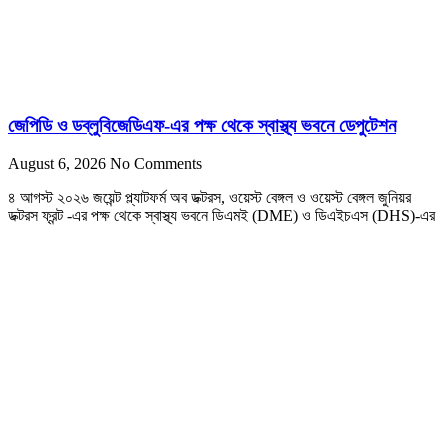
জেপিডি ও ডব্লুবিজেডিএফ-এর পক্ষ থেকে স্বাস্থ্য ভবনে ডেপুটেশন
August 6, 2026
No Comments
৪ আগস্ট ২০২৬ জয়েন্ট প্ল্যাটফর্ম অব ডক্টরস, ওয়েস্ট বেঙ্গল ও ওয়েস্ট বেঙ্গল জুনিয়র
ডক্টরস ফ্রন্ট -এর পক্ষ থেকে স্বাস্থ্য ভবনে ডিএমই (DME) ও ডিএইচএস (DHS)-এর