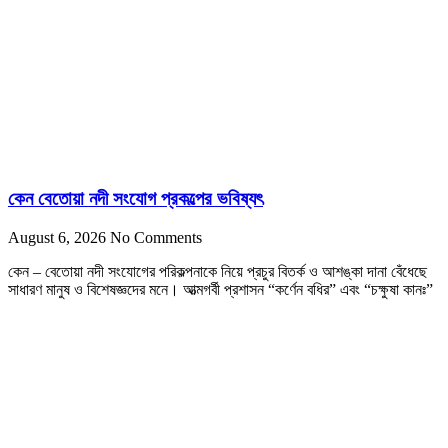
কেন বেতোয়া নদী সংযোগ প্রকল্পের ভবিষ্যৎ
August 6, 2026
No Comments
কেন – বেতোয়া নদী সংযোগের পরিকল্পনাকে নিয়ে প্রচুর বিতর্ক ও আশঙ্কা দানা বেঁধেছে
সাধারণ মানুষ ও বিশেষজ্ঞদের মনে। আত্মগর্বী প্রশাসন “কর্ণেন বধির” এবং “চক্ষুষা কানঃ”