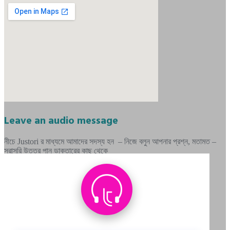
Leave an audio message
নীচে Justori র মাধ্যমে আমাদের সদস্য হন – নিজে বলুন আপনার প্রশ্ন, মতামত –
সরাসরি উত্তর পান ডাক্তারের কাছ থেকে