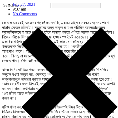
July 27, 2021
9:37 am
No Comments
কে বলে মেয়েরাই মেয়েদের শত্রু! জানেন কি, একজন মহিলার সবচেয়ে দুঃসময় পাশে
দাঁড়ান একজন মহিলাই। সন্তানের জন্য আকূল মা যখন শারীরিক অক্ষমতার জন্য
স্বাভাবিকভাবে মা হতে পারেন না তাঁকে সাহায্য করতে এগিয়ে আসেন আরেকজন মহিলা।
নিজের শরীরের ডিম্বাণু দিয়ে অন্যের মা হওয়ার পথ তৈরি করে দেন। অনেক সময়
একাধিক মহিলাকে সাহায্য করেন তিনি। এই কাজ বেশ কষ্টসাধ্য। ডিম্বাণু তৈরির জন্য
ইনজেকশন নিতে হয়, দেওয়ার সময় অজ্ঞান করা হয়। পরবর্তীকালে জটিলতা দেখা দেওয়ার
আশংকাও থাকে। অনেক সময়েই যারা এই কাজ করে তাঁরা টাকা রোজগারের জন্যই
করে। কিন্তু তা সত্ত্বেও কেউ এই কাজটা করে বলেই কোনও নিঃসন্তান মা সন্তানের মুখ
দেখতে পান। যদিও এই কাজ করার জন্য কোনও স্বীকৃতি পাননা।
যদিও যিনি সেই ডিম গ্রহণ করেন তার মধ্যে থাকে অনেক দ্বিধা। নিজের ডিম দিয়ে
সন্তান হওয়া সম্ভব নয়, একমাত্র পথ দাতার ডিম ব্যবহার করা জানার পরেই
ডাক্তারবাবুকে হাজারো প্রশ্নর সামনে পড়তে হয়? ‘ডাক্তারবাবু বাচ্চা ফরসা হবে তো’!
‘আমার স্বামীর মতো নিশ্চয়ই লম্বা হবে’? ‘আমরা দুজনেই যে পি এইচ ডি সে তো আপনি
জানেন। বাচ্চা লেখাপড়ায় যাতে ভাল হয় তেমন কারোর ডিম ব্যবহার করবেন, প্লিজ’।
‘ওই মহিলা যাতে অভিজাত পরিবারের হয় মাথায় রাখবেন। না হলে আমাদের সঙ্গে ম্যাচ
করবে না’।
যদিও ঘটনা হল, যাঁরা ডোনার হন তাঁদের বেশিরভাগই নিম্ন বিত্ত পরিবারের। টাকার
বিনিময়ে নিজেদের ডিম বিক্রি করেন। যা দিয়ে তাঁদের সংসার চলে, ছেলেমেয়ের লেখাপড়া
চালান, বাচ্চাকে বড় স্কুলে ভর্তি করার ডোনেশনের টাকা জোগাড় করে। আবার অনেকে এ