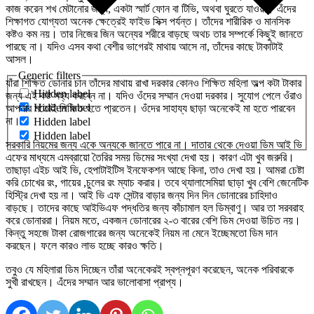
কাজ করেন শখ মেটানোর জন্য, একটা স্মার্ট ফোন বা টিভি, অথবা ঘুরতে যাওয়া। এঁদের
শিক্ষাগত যোগ্যতা অনেক ক্ষেত্রেই ফাইভ সিক্স পর্যন্ত। তাঁদের শারীরিক ও মানসিক
কষ্টও কম নয়। তার নিজের জিন অন্যের শরীরে বাড়ছে অথচ তার সম্পর্কে কিছুই জানতে
পারছে না। যদিও এসব কথা বেশীর ভাগেরই মাথায় আসে না, তাঁদের কাছে টাকাটাই
আসল।
Generic filters
যাঁরা শিক্ষিত ডোনার চান তাঁদের মাথায় রাখা দরকার কোনও শিক্ষিত মহিলা অল্প কটা টাকার
Hidden label
জন্য এই কষ্ট সহ্য করবে্ন না। যদিও ওঁদের সম্মান দেওয়া দরকার। সুযোগ পেলে ওঁরাও
Hidden label
আপনার মতোই শিক্ষিত হতে পা্রতেন। ওঁদের সাহায্য ছাড়া অনেকেই মা হতে পারবেন
না।
Hidden label
Hidden label
সরকারি নিয়মের জন্য একে অন্যকে জানতে পারে না। দাতার থেকে দেওয়া ডিম আই ভি
এফের মাধ্যমে এমব্রায়ো তৈরির সময় ডিমের সংখ্যা দেখা হয়। কারণ এটা খুব জরুরি।
তাছাড়া এইচ আই ভি, হেপাটাইটিস ইনফেকশন আছে কিনা, তাও দেখা হয়। আমরা চেষ্টা
করি চোখের রং, গায়ের ,চুলের রং ম্যাচ করার। তবে থ্যালাসেমিয়া ছাড়া খুব বেশি জেনেটিক
হিস্ট্রি দেখা হয় না। আই ভি এফ সেন্টার বাড়ার জন্য দিন দিন ডোনারের চাহিদাও
বাড়ছে। তাদের কাছে আইভিএফ পদ্ধতির জন্য কাঁচামাল হল ডিম্বাণু। আর তা সরবরাহ
করে ডোনাররা। নিয়ম মতে, একজন ডোনারের ২-৩ বারের বেশি ডিম দেওয়া উচিত নয়।
কিন্তু সহজে টাকা রোজগারের জন্য অনেকেই নিয়ম না মেনে ইচ্ছেমতো ডিম দান
করছেন। ফলে কারও লাভ হচ্ছে কারও ক্ষতি।
তবুও যে মহিলারা ডিম দিচ্ছেন তাঁরা অনেকেরই স্বপ্নপূরণ করেছেন, অনেক পরিবারকে
সুখী রাখছেন। এঁদের সম্মান আর ভালোবাসা প্রাপ্য।