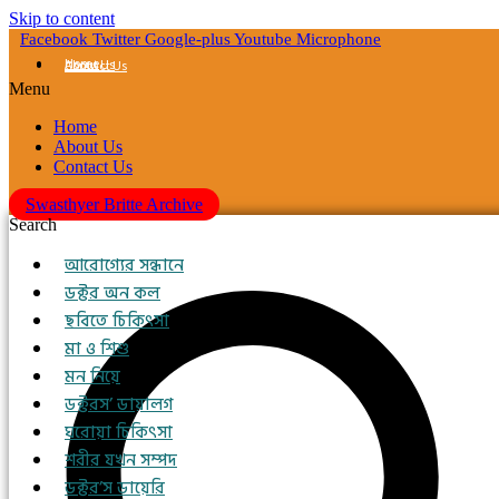
Skip to content
Facebook
Twitter
Google-plus
Youtube
Microphone
Home
About Us
Contact Us
Menu
Home
About Us
Contact Us
Swasthyer Britte Archive
Search
আরোগ্যের সন্ধানে
ডক্টর অন কল
ছবিতে চিকিৎসা
মা ও শিশু
মন নিয়ে
ডক্টরস’ ডায়ালগ
ঘরোয়া চিকিৎসা
শরীর যখন সম্পদ
ডক্টর’স ডায়েরি