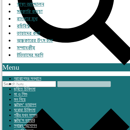
স্বাস্থ্য আন্দোলন
সরকারি কড়চা
বাংলার মুখ
বহির্বিশ্ব
তাহাদের কথা
অন্ধকারের উৎস হতে
সম্পাদকীয়
ইতিহাসের সরণি
Menu
আরোগ্যের সন্ধানে
ডক্টর অন কল
ছবিতে চিকিৎসা
মা ও শিশু
মন নিয়ে
ডক্টরস’ ডায়ালগ
ঘরোয়া চিকিৎসা
শরীর যখন সম্পদ
ডক্টর’স ডায়েরি
স্বাস্থ্য আন্দোলন