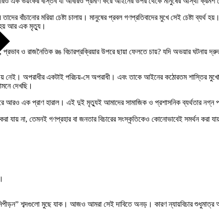
াম আরও এক ভয়ংকর বাস্তব যা আবারও প্রমাণ করে আইনের উপর থেকে মানুষের আস্থা ক্রমশ
ের বাঁচানোর মরিয়া চেষ্টা চালায়। মানুষের প্রবল গণপ্রতিবাদের মুখে সেই চেষ্টা ব্যর্থ
 হয় আর এক মৃত্যু।
, প্রভাব ও রাজনৈতিক রঙ বিচারপ্রক্রিয়ার উপরে ছায়া ফেলতে চায়? যদি অভয়ার ঘটনায় দ্র
েই। অপরাধীর একটাই পরিচয়-সে অপরাধী। এবং তাকে আইনের কঠোরতম শাস্তির মুখোমুখি দাঁড়
সামনে দেখছি।
ে আরও এক প্রাণ হারাল। এই দুই মৃত্যুই আমাদের সামাজিক ও প্রশাসনিক ব্যর্থতার নগ্ন প
্ত করা যায় না, তেমনই গণপ্রহার বা জনতার বিচারের সংস্কৃতিকেও কোনোভাবেই সমর্থন করা যা
ে।
ীড়ন” শব্দগুলো মুছে যাক। আজও আমরা সেই দাবিতে অনড়। কারণ ন্যায়বিচার শুধুমাত্র আদালতে