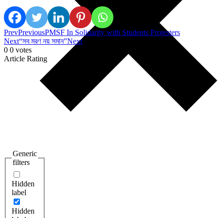
Prev
Previous
PMSF In Solidarity with Students Protesters
Next
“সব মরণ নয় সমান”
Next
0
0
votes
Article Rating
Generic
filters
Hidden
label
Hidden