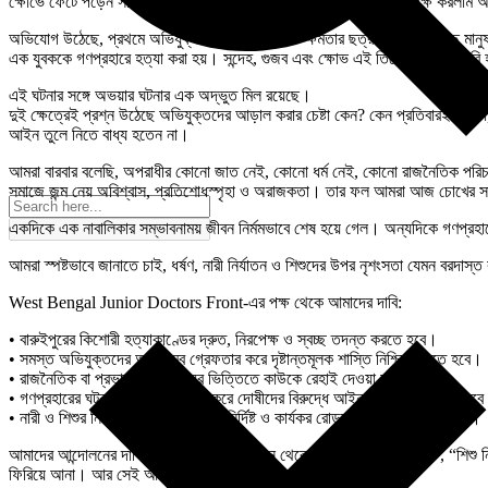
ক্ষোভে ফেটে পড়েন সাধারণ মানুষ। কিন্তু সেই ক্ষোভের মধ্যেই আমরা প্রত্যক্ষ করল
অভিযোগ উঠেছে, প্রথমে অভিযুক্তদের আটক করলেও ক্ষমতার ছত্রছায়ায় থাকা কিছু মানুষ তাদ
এক যুবককে গণপ্রহারে হত্যা করা হয়। সন্দেহ, গুজব এবং ক্ষোভ এই তিনের মিশ্রণে তৈরি
এই ঘটনার সঙ্গে অভয়ার ঘটনার এক অদ্ভুত মিল রয়েছে।
দুই ক্ষেত্রেই প্রশ্ন উঠেছে অভিযুক্তদের আড়াল করার চেষ্টা কেন? কেন প্রতিবারই ক্ষমতা
আইন তুলে নিতে বাধ্য হতেন না।
আমরা বারবার বলেছি, অপরাধীর কোনো জাত নেই, কোনো ধর্ম নেই, কোনো রাজনৈতিক পরিচয় ন
সমাজে জন্ম নেয় অবিশ্বাস, প্রতিশোধস্পৃহা ও অরাজকতা। তার ফল আমরা আজ চোখের 
একদিকে এক নাবালিকার সম্ভাবনাময় জীবন নির্মমভাবে শেষ হয়ে গেল। অন্যদিকে গণপ্রহার
আমরা স্পষ্টভাবে জানাতে চাই, ধর্ষণ, নারী নির্যাতন ও শিশুদের উপর নৃশংসতা যেমন বরদাস
West Bengal Junior Doctors Front-এর পক্ষ থেকে আমাদের দাবি:
• বারুইপুরের কিশোরী হত্যাকাণ্ডের দ্রুত, নিরপেক্ষ ও স্বচ্ছ তদন্ত করতে হবে।
• সমস্ত অভিযুক্তদের অবিলম্বে গ্রেফতার করে দৃষ্টান্তমূলক শাস্তি নিশ্চিত করতে হবে।
• রাজনৈতিক বা প্রভাবশালী পরিচয়ের ভিত্তিতে কাউকে রেহাই দেওয়া চলবে না।
• গণপ্রহারের ঘটনাতেও পূর্ণাঙ্গ তদন্ত করে দোষীদের বিরুদ্ধে আইনানুগ ব্যবস্থা নিতে হব
• নারী ও শিশুর নিরাপত্তা নিয়ে সরকারের নির্দিষ্ট ও কার্যকর রোডম্যাপ প্রকাশ করতে হবে।
আমাদের আন্দোলনের দাবি ছিল এই বাংলার অভিধান থেকে “ধর্ষণ”, “নারী নির্যাতন”, “শিশু নিপ
ফিরিয়ে আনা। আর সেই আস্থা আজ গভীর সংকটে।