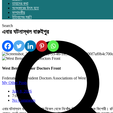
তাহাদের কথা
অন্ধকারের উৎস হতে
সম্পাদকীয়
ইতিহাসের সরণি
Search
এবার ঘটনাস্থল বারুইপুর
West Bengal Junior Doctors Front
Federation of Resident Doctors Associations of West Bengal
My Other Posts
July 8, 2026
7:07 am
No Comments
এবার ঘটনাস্থল বারুইপুর। শনিবার বিকেল থেকে নিখোঁজ ছিল ১২ বছরের এক কিশোরী। রবিবা