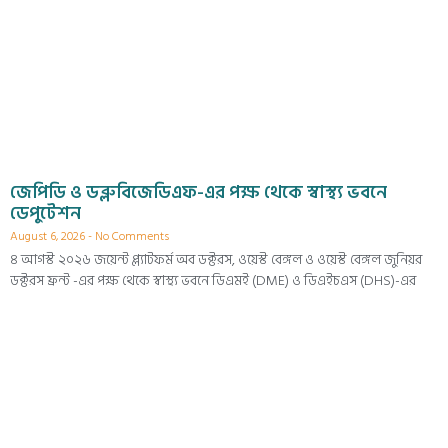
জেপিডি ও ডব্লুবিজেডিএফ-এর পক্ষ থেকে স্বাস্থ্য ভবনে
ডেপুটেশন
August 6, 2026
No Comments
৪ আগস্ট ২০২৬ জয়েন্ট প্ল্যাটফর্ম অব ডক্টরস, ওয়েস্ট বেঙ্গল ও ওয়েস্ট বেঙ্গল জুনিয়র
ডক্টরস ফ্রন্ট -এর পক্ষ থেকে স্বাস্থ্য ভবনে ডিএমই (DME) ও ডিএইচএস (DHS)-এর