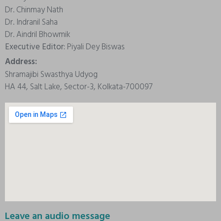
Dr. Chinmay Nath
Dr. Indranil Saha
Dr. Aindril Bhowmik
Executive Editor:
Piyali Dey Biswas
Address:
Shramajibi Swasthya Udyog
HA 44, Salt Lake, Sector-3, Kolkata-700097
Leave an audio message