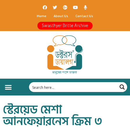
Home
About Us
Contact Us
Swasthyer Britte Archive
স্টেরয়েড মেশা
আনফেয়ারনেস ক্রিম ৩