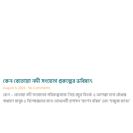
কেন বেতোয়া নদী সংযোগ প্রকল্পের ভবিষ্যৎ
August 6, 2026
No Comments
কেন – বেতোয়া নদী সংযোগের পরিকল্পনাকে নিয়ে প্রচুর বিতর্ক ও আশঙ্কা দানা বেঁধেছে
সাধারণ মানুষ ও বিশেষজ্ঞদের মনে। আত্মগর্বী প্রশাসন “কর্ণেন বধির” এবং “চক্ষুষা কানঃ”