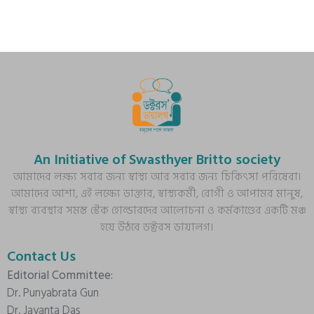
An Initiative of Swasthyer Britto society
আমাদের লক্ষ্য সবার জন্য স্বাস্থ্য আর সবার জন্য চিকিৎসা পরিষেবা।
আমাদের আশা, এই লক্ষ্যে ডাক্তার, স্বাস্থ্যকর্মী, রোগী ও আপামর মানুষ,
স্বাস্থ্য ব্যবস্থার সমস্ত স্টেক হোল্ডারদের আলোচনা ও কর্মকাণ্ডের একটি মঞ্চ
হয়ে উঠবে ডক্টরস ডায়ালগ।
Contact Us
Editorial Committee:
Dr. Punyabrata Gun
Dr. Jayanta Das