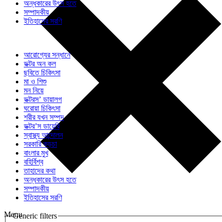
অন্ধকারের উৎস হতে
সম্পাদকীয়
ইতিহাসের সরণি
আরোগ্যের সন্ধানে
ডক্টর অন কল
ছবিতে চিকিৎসা
মা ও শিশু
মন নিয়ে
ডক্টরস’ ডায়ালগ
ঘরোয়া চিকিৎসা
শরীর যখন সম্পদ
ডক্টর’স ডায়েরি
স্বাস্থ্য আন্দোলন
সরকারি কড়চা
বাংলার মুখ
বহির্বিশ্ব
তাহাদের কথা
অন্ধকারের উৎস হতে
সম্পাদকীয়
ইতিহাসের সরণি
Menu
Generic filters