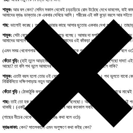
শামুক:
আর বল কেন? সেদিন সকাল থেকেই চড়চড়িয়ে রোদ উঠেছে দেখে ভাবলেম, যাই কাজলা দ
আমাদের ব্যাঙ ডাক্তার কে একবার দেখিয়ে আসি। শরীরের এই কষ্ট বুড়ো বয়সে আর সইতে 
গাছ
: ভালোই করেছ। তবু ব্যাঙ ভায়ার কাছে আসার ছুতোয় একবার দেখা হয়ে গেল। তাছাড
শামুক:
সেটা বেড়ে বলেছ গেছো দাদা, বেড়ে বলেছ। আমার দা মশাইয়ের কাছে শুনেছি, তার 
আমাদের আগলে রেখেছো ।ছোট বেলায় আমাদের ওই কাঁকড়া খুড়োর পাঠশালায় পড়েছিলাম ন
(এমন সময় খেনোগলায় গাছের নীচে মেঠো বাড়ি থেকে গলা বাড়িয়ে কেঁচো বুড়ি কথা বলে ওঠ
কেঁচো বুড়ি:
(হাই তুলে আড়ামোড়া ভেঙে খানিকটা ঘুমমাখানো কন্ঠে) কী গো গেছো দাদা! 
আছো? তা বলি পথ ভুলে আমাদের এই গাছতলির গরিবখানায় বেড়াতে এলে নাকি?
শামুক:
এতটা বয়স হলো তোর ওই ফোড়ন কাটার স্বভাবটা গেলো না । পথ ভুলতে যাবো কে
নিরিবিলিতে দক্ষিণপাড়ায় নতুন আস্তানা গেড়েছি।
কেঁচো বুড়ি :
ঠোকাঠুকি বলছো কেন খুড়ো? সবাই মিলে একসাথে থাকতে গেলে মাঝে মাঝেই এম
গাছ:
তাই তো হক কথা বলেছো খুড়ি, হক কথা বলেছো। আসলে কি জানো আমাদের এই পরস্পর
থাকছি। (একটু থেমে দীর্ঘশ্বাস ফেলে) তবে আর কতকাল সবাই আমরা এমন গলাগলি করে 
(গাছের নীচের থেকে গলা বাড়িয়ে ব্যাঙ কথা বলে ওঠে)
ব্যাঙকাকা:
কেন? সাতসকালে এমন অলুক্ষণে কথা কইছ কেন?