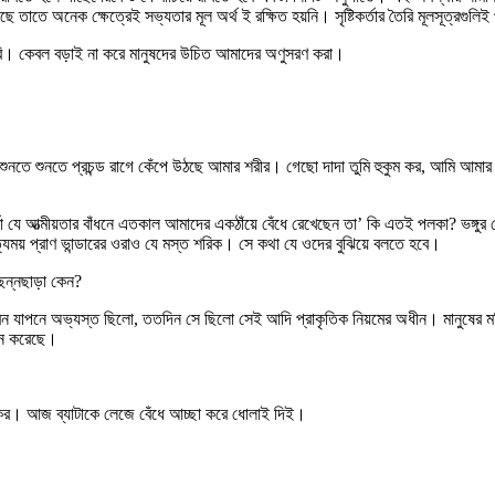
ছে তাতে অনেক ক্ষেত্রেই সভ্যতার মূল অর্থ ই রক্ষিত হয়নি। সৃষ্টিকর্তার তৈরি মূলসূত্রগুল
। কেবল বড়াই না করে মানুষদের উচিত আমাদের অণুসরণ করা।
ে শুনতে প্রচন্ড রাগে কেঁপে উঠছে আমার শরীর। গেছো দাদা তুমি হুকুম কর, আমি আমার বো
 যে আত্মীয়তার বাঁধনে এতকাল আমাদের একঠাঁয়ে বেঁধে রেখেছেন তা’ কি এতই পলকা? ভঙ্গুর
র্যময় প্রাণ ভান্ডারের ওরাও যে মস্ত শরিক। সে কথা যে ওদের বুঝিয়ে বলতে হবে।
ছন্নছাড়া কেন?
ীবন যাপনে অভ্যস্ত ছিলো, ততদিন সে ছিলো সেই আদি প্রাকৃতিক নিয়মের অধীন। মানুষের ম
াপন করেছে।
কর। আজ ব্যাটাকে লেজে বেঁধে আচ্ছা করে ধোলাই দিই।