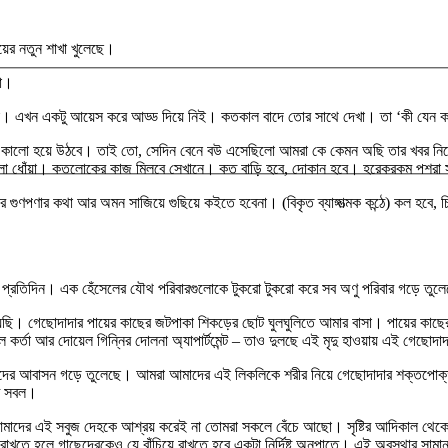
়ের নতুন শাখা খুলেছে।
না।
েবো। এখন একটু আয়েস করে আড্ড দিয়ে নিই। কতকাল বাদে তোর সাথে দেখা। তা ‘কী যেন 
 কালো হয়ে উঠবে। তাই তো, সেদিন বেনে বউ এসেছিলো আমরা কে কেমন অছি তার খবর নিতে।
 কালো ধোঁয়া। কতলোকের কাজ মিলবে সেখানে। কত বাড়ি হবে, দোকান হবে। হরেকরকম পশর
গুণপণার কথা আর অমন সাজিয়ে গুছিয়ে কইতে হবেনা। (বিকৃত ব্যাঙ্গাত্মক কন্ঠে) কল হবে,
 প্রতিদিন। এক হেঁসেলের যৌথ পরিবারগুলোকে টুকরো টুকরো করে সব অণু পরিবার গড়ে তুল
। গেছোদাদার পায়ের কাছের জটপাকা শিকড়ের ছোট ঘুলঘুলিতে আমার বাসা। পায়ের কাছের
ল কর্তা আর দোয়েল গিন্নির দোলনা অ্যাপার্টমেন্ট – তাও দুলছে এই মৃদু হাওয়ায় এই গেছোদ
া তাদের আবাসন গড়ে তুলেছে। আমরা আমাদের এই লিকলিকে শরীর নিয়ে গেছোদাদার শক্তপোক্ত
ঠে সবল।
ে আমাদের এই সবুজ দেহকে আশ্রয় করেই না তোমরা সকলে বেঁচে আছো। সৃষ্টির আদিকাল থে
হলে গাছেদেরকেও যে বাঁচিয়ে রাখতে হবে একটা নির্দিষ্ট অনুপাতে। এই অবস্থার সামান্য 