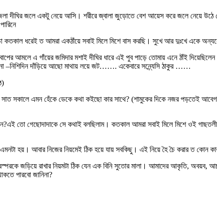
ীঘির জলে একটু নেয়ে আসি। শরীরে জ্বালা জুড়োতে বেশ আয়েস করে জলে নেয়ে উঠে দেখি, স
পারিনে
়া কতকাল ধরেই ত আমরা একঠাঁয়ে সবাই মিলে মিশে বাস করছি। সুখে আর দুঃখে একে অন্যকে 
বাপের আমলে এ গাঁয়ের জমিদার মশাই দীঘির ধারে এই পুব পাড়ে তোমায় এনে ঠাঁই দিয়েছিল
া –নিশিদিন দাঁড়িয়ে আছো মাথায় লয়ে জট……. একেবারে সন্ন্যেসি ঠাকুর ……
ে)
এই সাত সকালে এমন হেঁকে ডেকে কথা কইছো কার সাথে? (শামুকের দিকে নজর পড়তেই আবেগভরা 
ন?এই তো গেছোদাদাকে সে কথাই বলছিলাম। কতকাল আমরা সবাই মিলে মিশে ওই গাছতলীর পা
নটা হয়। আবার নিজের নিয়মেই ঠিক হয়ে যায় সবকিছু। এই নিয়ে হৈ চৈ করার ত কোন কা
কে জড়িয়ে রাখার নিয়মটা ঠিক যেন এক বিনি সুতোর মালা। আমাদের আকৃতি, অবয়ব, আচা
থাকতে পারবো জানিনা?