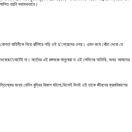
িই পালিত হয়নি যথাযথভাবে।
লতা বাহিনীকে নিয়ে ঝাঁপিয়ে পড়ি ওই দু’পেয়েদের ওপর। এমন কষে খোঁচা দেবো যে
 ভেবেছো?মোটেই না। মর্ত্যের এই রঙ্গমঞ্চে মানুষেরা ত এই সেদিনের অতিথি, অথচ আমাদের
স্তিষ্কের মধ্যে যেদিন বুদ্ধির বিকাশ ঘটলো,ভিসেই দিনই এই তাকে জীবনের ক্রমবিকাশের