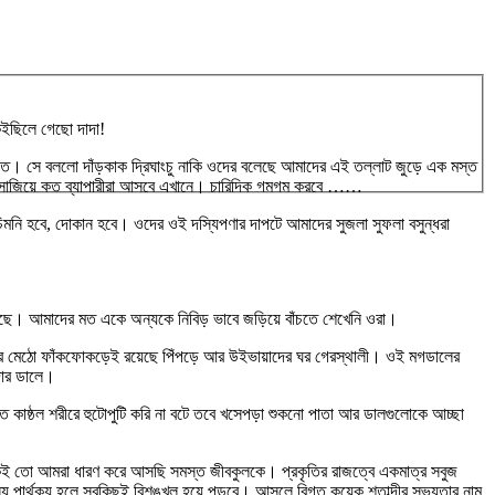
কইছিলে গেছো দাদা!
 সে বললো দাঁড়কাক দ্রিঘাংচু নাকি ওদের বলেছে আমাদের এই তল্লাট জুড়ে এক মস্ত
া সাজিয়ে কত ব্যাপারীরা আসবে এখানে। চারিদিক গমগম করবে ……
 চিমনি হবে, দোকান হবে। ওদের ওই দস্যিপণার দাপটে আমাদের সুজলা সুফলা বসুন্ধরা
েছে। আমাদের মত একে অন্যকে নিবিড় ভাবে জড়িয়ে বাঁচতে শেখেনি ওরা।
 মেঠো ফাঁকফোকড়েই রয়েছে পিঁপড়ে আর উইভায়াদের ঘর গেরস্থালী। ওই মগডালের
াদার ডালে।
 কাষ্ঠল শরীরে হুটোপুটি করি না বটে তবে খসেপড়া শুকনো পাতা আর ডালগুলোকে আচ্ছা
কেই তো আমরা ধারণ করে আসছি সমস্ত জীবকুলকে। প্রকৃতির রাজত্বে একমাত্র সবুজ
পার্থক্য হলে সবকিছুই বিশৃঙ্খল হয়ে পড়বে। আসলে বিগত কয়েক শতাব্দীর সভ্যতার নাম