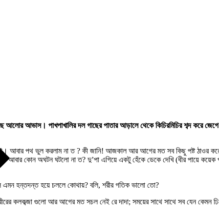
ে আলোর আভাস। পাখপাখালির দল গাছের পাতার আড়ালে থেকে কিচিরমিচির শব্দ করে জেগে উঠ
টছিই। আবার পথ ভুল করলাম না ত ? কী জানি! আজকাল আর আগের মত সব কিছু পষ্ট ঠাওর কর
কেন? আবার কোন অঘটন ঘটলো না ত? দু’পা এগিয়ে একটু হেঁকে ডেকে দেখি (ধীর পায়ে কয়েক প
লে এমন হন্তদন্ত হয়ে চললে কোথায়? বলি, শরীর গতিক ভালো তো?
রের কলকব্জা গুলো আর আগের মত সচল নেই রে দাদা; সময়ের সাথে সাথে সব যেন কেমন ঢ