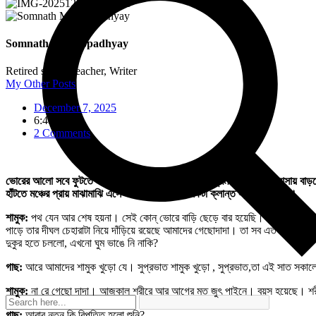
Somnath Mukhopadhyay
Retired school teacher, Writer
My Other Posts
December 7, 2025
6:48 am
2 Comments
ভোরের আলো সবে ফুটতে শুরু করেছে। চারদিকের অন্ধকার ক্রমশ ফিকে হয়ে আসায় বাড়ছ
হাঁটতে মঞ্চের প্রায় মাঝামাঝি এসে দাঁড়ায়।
তারপর খানিকটা ক্লান্ত স্বরে বলে ওঠে।
শামুক:
পথ যেন আর শেষ হয়না। সেই কোন্ ভোরে বাড়ি ছেড়ে বার হয়েছি।হাঁটছি ত হাঁ
পাড়ে তার দীঘল চেহারাটা নিয়ে দাঁড়িয়ে রয়েছে আমাদের গেছোদাদা। তা সব এত শুনসান 
দুকুর হতে চললো, এখনো ঘুম ভাঙে নি নাকি?
গাছ:
আরে আমাদের শামুক খুড়ো যে। সুপ্রভাত শামুক খুড়ো , সুপ্রভাত,তা এই সাত সকা
শামুক:
না রে গেছো দাদা। আজকাল শরীরে আর আগের মত জুৎ পাইনে। বয়স হয়েছে। শরী
গাছ:
আবার নতুন কি বিপত্তি হলো শুনি?