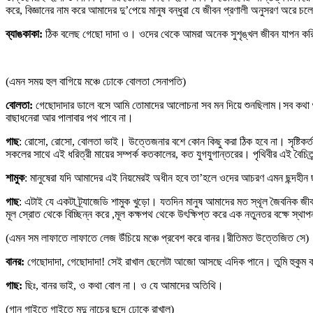
করে, বিজ্ঞানের নাম করে আমাদের দু’পেয়ে মানুষ বন্ধুরা যে জীবন প্রণালী অনুসরণ অরে চলে
ব্যাঙকাকা:
ঠিক বলেছ গেছো দাদা ও। ওদের থেকে আমরা অনেক সুশৃঙ্খল জীবন যাপন করি
(এমন সময় হুল বাগিয়ে মঞ্চে ঢোকে বোলতা সেনাপতি)
বোলতা:
গেছোদাদার ডালে বসে আমি তোমাদের আলোচনা সব মন দিয়ে শুনছিলাম।সব কথা শুনত
বাছাধনেরা আর পালাবার পথ পাবে না।
গাছ
: রোসো, রোসো, বোলতা ভাই। উত্তেজনার বশে কোন কিছু করা ঠিক হবে না। সৃষ্টিকর্তা
সকলের সাথে এই ধরিত্রী মায়ের সম্পর্ক কতকালের, কত যুগযুগান্তরের। পৃথিবীর এই বৈচিত্
শামুক
: মানুষেরা যদি আমাদের এই নিয়মেরই অধীন হবে তা’হলে ওদের আচরণ এমন ছন্দহীন 
গাছ
: এটাই যে একটা ট্র্যাজেডি শামুক খুড়ো। যতদিন মানুষ আমাদের মত স্থূল জৈবনিক জ
মূল স্রোত থেকে বিচ্ছিন্ন করে ,মূল কক্ষপথ থেকে উৎক্ষিপ্ত করে এক নতুনতর বক্ষে স্থ
(এমন সম লাফাতে লাফাতে লেজ উঁচিয়ে মঞ্চে প্রবেশ করে বানর।রীতিমত উত্তেজিত সে)
বানর:
গেছোদাদা, গেছোদাদা! সেই রাখাল ছেলেটা আজো আসছে এদিক পানে। তুমি হুকুম 
গাছ:
ছিঃ, বানর ভাই, ও কথা বোল না। ও যে আমাদের অতিথি।
(গান গাইতে গাইতে মৃদু নাচের ছন্দে ঢোকে রাখাল)