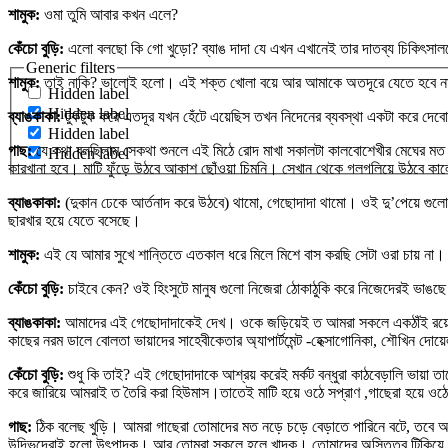
শামুক:
ওমা তুমি আবার কখন এলে?
কেঁচো বুড়ি:
এলো বলছো কি গো খুড়ো? ব্যাঙ দাদা যে এখন এখানেই তার দাতব্য চিকিৎসালয
Generic filters
শামুক:
তাই নাকি? ভালোই হলো। এই শক্ত খোলা বয়ে আর আমাকে অতদূরে যেতে হবে 
Hidden label
Hidden label
ব্যাঙকাকা:
টুকটুক করে এতদূর যখন হেঁটে এয়েছিস তখন নিদেনের ব্যবস্থা একটা করে দ
Hidden label
গাছ:
যে কথা বলছিলাম সেকথা শুনলে এই মিঠে রোদ মাখা সকালটা কালবোশেখীর মেঘের মত
Hidden label
কারখানা হবে। মাটি ফুঁড়ে উঠবে আকাশ ছোঁওয়া চিমনি। সেখান থেকে গলগলিয়ে উঠবে
ব্যাঙকাকা:
(দুকান ঢেকে আর্তনাদ করে উঠবে) থামো, গেছোদাদা থামো। ওই দু’পেয়ে গুলোর 
ছারখার হয়ে যেতে বসেছে।
শামুক:
এই যে আমার সুখে শান্তিতে এতকাল ধরে মিলে মিশে বাস করছি সেটা ওরা চায় না।
কেঁচো বুড়ি:
চাইবে কেন? ওই হিংসুটে মানুষ গুলো নিজেরা ঠোকাঠুকি করে নিজেদেরই ভাঙছে
ব্যাঙকাকা:
আমাদের এই গেছোদাদাকেই দেখ। ওকে জড়িয়েই ত আমরা সকলে একঠাঁই রয়েছি
কাছের নরম ডালে বোলতা ভায়াদের সাহেবীকেতার অ্যাপার্টমেন্ট -হেক্সাগোনিকা, শৌখিন দোয়ে
কেঁচো বুড়ি:
শুধু কি তাই? এই গেছোদাদাকে আশ্রয় করেই মর্কট বন্ধুরা কাঠবেড়ালি ভায়
করে জারিয়ে আমরাই ত তৈরি করা হিউমাস।তাতেই মাটি হয়ে ওঠে সপ্রাণ ,গাছেরা হয়ে ও
গাছ:
ঠিক বলেছ খুড়ি। আমরা গাছেরা তোমাদের মত নড়ে চড়ে বেড়াতে পারিনে বটে, তব
উদ্ভিদেরাই হলো উৎপাদক। আর তোমরা সকলে হলে খাদক। তোমাদের অস্তিত্ব টিকিয়ে রাখতে 