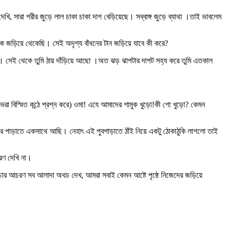
ারা শরীর জুড়ে লাল চাকা চাকা দাগ বেড়িয়েছে। সব্বাঙ্গ জুড়ে ব্যাথা ।তাই ভাবলেম
জড়িয়ে থেকেছি। সেই অদৃশ্য বাঁধনের টান জড়িয়ে যাবে কী করে?
েন। সেই থেকে তুমি ঠায় দাঁড়িয়ে আছো ।অত ঝড় ঝাপটার দাপট সহ্য করে তুমি এতকাল
বিস্মিত কন্ঠে প্রশ্ন করে) ওমা! এযে আমাদের শামুক খুড়ো!কী গো খুড়ো? কেমন
ড়াতে একসাথে আছি। নেহাৎ এই পুবপাড়াতে ঠাঁই নিয়ে একটু ঠোকাঠুকি লাগলো তাই
রণ দেখি না।
র আচরণ সব আলাদা অথচ দেখ, আমরা সবাই কেমন আষ্টে পৃষ্ঠে নিজেদের জড়িয়ে