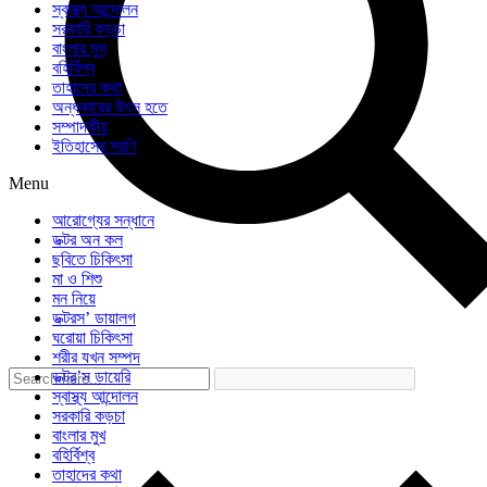
স্বাস্থ্য আন্দোলন
সরকারি কড়চা
বাংলার মুখ
বহির্বিশ্ব
তাহাদের কথা
অন্ধকারের উৎস হতে
সম্পাদকীয়
ইতিহাসের সরণি
Menu
আরোগ্যের সন্ধানে
ডক্টর অন কল
ছবিতে চিকিৎসা
মা ও শিশু
মন নিয়ে
ডক্টরস’ ডায়ালগ
ঘরোয়া চিকিৎসা
শরীর যখন সম্পদ
ডক্টর’স ডায়েরি
স্বাস্থ্য আন্দোলন
সরকারি কড়চা
বাংলার মুখ
বহির্বিশ্ব
তাহাদের কথা