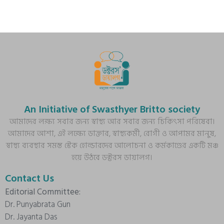
An Initiative of Swasthyer Britto society
আমাদের লক্ষ্য সবার জন্য স্বাস্থ্য আর সবার জন্য চিকিৎসা পরিষেবা।
আমাদের আশা, এই লক্ষ্যে ডাক্তার, স্বাস্থ্যকর্মী, রোগী ও আপামর মানুষ,
স্বাস্থ্য ব্যবস্থার সমস্ত স্টেক হোল্ডারদের আলোচনা ও কর্মকাণ্ডের একটি মঞ্চ
হয়ে উঠবে ডক্টরস ডায়ালগ।
Contact Us
Editorial Committee:
Dr. Punyabrata Gun
Dr. Jayanta Das