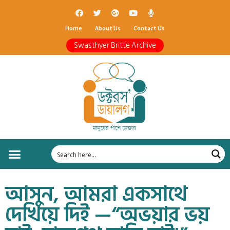
Home
About Us
Contact Us
Swasthyer Britte Archive
আসুন, আমরা একসাথে
দেখিয়ে দিই —“অভয়ার ভয়