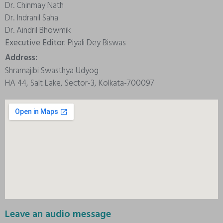
Dr. Chinmay Nath
Dr. Indranil Saha
Dr. Aindril Bhowmik
Executive Editor:
Piyali Dey Biswas
Address:
Shramajibi Swasthya Udyog
HA 44, Salt Lake, Sector-3, Kolkata-700097
Leave an audio message